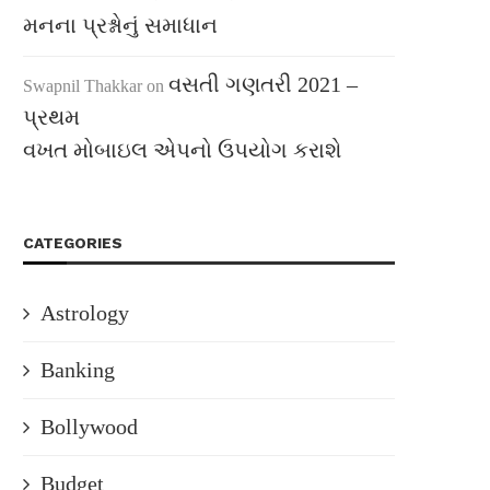
મનના પ્રશ્નોનું સમાધાન
વસતી ગણતરી 2021 –
Swapnil Thakkar
on
પ્રથમ
વખત મોબાઇલ એપનો ઉપયોગ કરાશે
CATEGORIES
Astrology
Banking
Bollywood
Budget