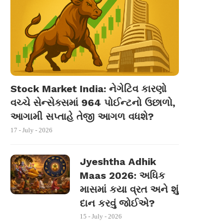
Stock Market India: નેગેટિવ કારણો
વચ્ચે સેન્સેક્સમાં 964 પોઈન્ટનો ઉછાળો,
આગામી સપ્તાહે તેજી આગળ વધશે?
17 - July - 2026
Jyeshtha Adhik
Maas 2026: અધિક
માસમાં કયા વ્રત અને શું
દાન કરવું જોઈએ?
15 - July - 2026