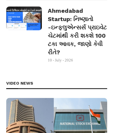
Ahmedabad
Startup: નિષ્ણાતો
-ઇન્ફ્લુએન્સર્સ પ્રાઇવેટ
ચેટમાંથી કરી શકશે 100
ટકા આવક, જાણો કેવી
રીતે?
10 - July - 2026
VIDEO NEWS