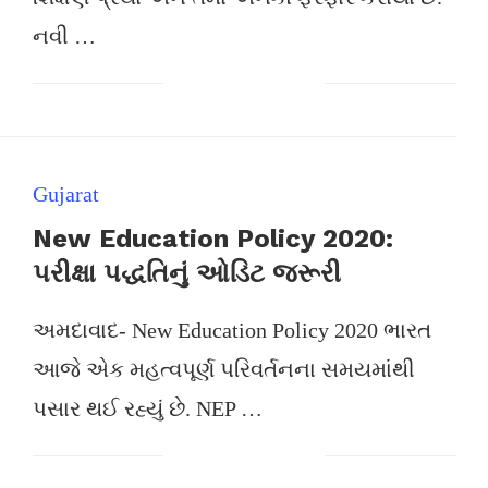
નવી …
Gujarat
New Education Policy 2020:
પરીક્ષા પદ્ધતિનું ઓડિટ જરૂરી
અમદાવાદ- New Education Policy 2020 ભારત
આજે એક મહત્વપૂર્ણ પરિવર્તનના સમયમાંથી
પસાર થઈ રહ્યું છે. NEP …