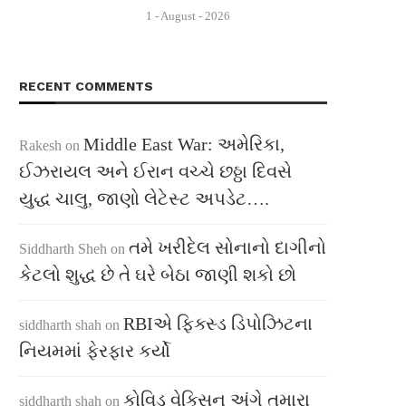
1 - August - 2026
RECENT COMMENTS
Middle East War: અમેરિકા,
Rakesh
on
ઈઝરાયલ અને ઈરાન વચ્ચે છઠ્ઠા દિવસે
યુદ્ધ ચાલુ, જાણો લેટેસ્ટ અપડેટ….
તમે ખરીદેલ સોનાનો દાગીનો
Siddharth Sheh
on
કેટલો શુદ્ધ છે તે ઘરે બેઠા જાણી શકો છો
RBIએ ફિક્સ્ડ ડિપોઝિટના
siddharth shah
on
નિયમમાં ફેરફાર કર્યો
કોવિડ વેક્સિન અંગે તમારા
siddharth shah
on