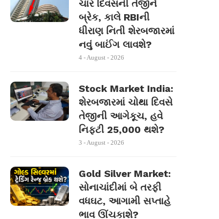
ચાર દિવસની તેજીને
બ્રેક, કાલે RBIની
ધીરાણ નિતી શેરબજારમાં
નવું બાઈંગ લાવશે?
4 - August - 2026
Stock Market India:
શેરબજારમાં ચોથા દિવસે
તેજીની આગેકૂચ, હવે
નિફ્ટી 25,000 થશે?
3 - August - 2026
Gold Silver Market:
સોનાચાંદીમાં બે તરફી
વધઘટ, આગામી સપ્તાહે
ભાવ ઊંચકાશે?