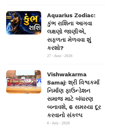
Aquarius Zodiac:
કુંભ રાશિના આગવા
લક્ષણો જાણીએ,
સફળતા મેળવવા શું
કરશો?
27 - June - 2026
Vishwakarma
Samaj: શ્રી વિશ્વકર્મા
નિર્માણ ફાઉન્ડેશન
સમાજ માટે બંધારણ
બનાવશે, 6 સમસ્યા દૂર
કરવાનો સંકલ્પ
6 - July - 2026