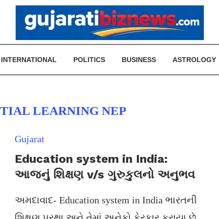
INTERNATIONAL
POLITICS
BUSINESS
ASTROLOGY
TIAL LEARNING NEP
Gujarat
Education system in India:
આજનું શિક્ષણ v/s ગુરુકુલનો અનુભવ
અમદાવાદ- Education system in India ભારતની
શિક્ષણ પ્રથા અને તેમાં અનેકો ફેરફાર કરાયા છે.