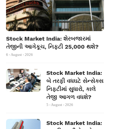
Stock Market India: શેરબજારમાં
તેજીની આગેકૂચ, નિફ્ટી 25,000 થશે?
6 - August - 2026
Stock Market India:
બે તરફી વધઘટે સેન્સેક્સ
નિફ્ટીમાં સુધારો, કાલે
તેજી આગળ વધશે?
5 - August - 2026
Stock Market India: