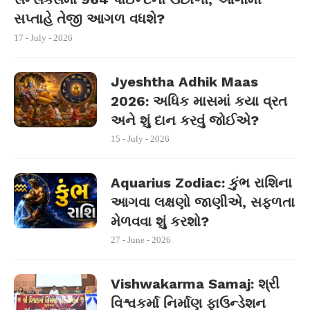
સપ્તાહે તેજી આગળ વધશે?
17 - July - 2026
Jyeshtha Adhik Maas
2026: અધિક માસમાં કયા વ્રત
અને શું દાન કરવું જોઈએ?
15 - July - 2026
Aquarius Zodiac: કુંભ રાશિના
આગવા લક્ષણો જાણીએ, સફળતા
મેળવવા શું કરશો?
27 - June - 2026
Vishwakarma Samaj: શ્રી
વિશ્વકર્મા નિર્માણ ફાઉન્ડેશન