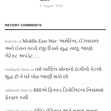
3 - August - 2026
RECENT COMMENTS
Middle East War: અમેરિકા, ઈઝરાયલ
Rakesh
on
અને ઈરાન વચ્ચે છઠ્ઠા દિવસે યુદ્ધ ચાલુ, જાણો
લેટેસ્ટ અપડેટ….
તમે ખરીદેલ સોનાનો દાગીનો કેટલો
Siddharth Sheh
on
શુદ્ધ છે તે ઘરે બેઠા જાણી શકો છો
RBIએ ફિક્સ્ડ ડિપોઝિટના નિયમમાં
siddharth shah
on
ફેરફાર કર્યો
કોવિડ વેક્સિન અંગે તમારા મનના