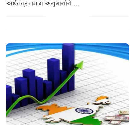
અર્થતંત્ર તમામ અનુમાનોને …