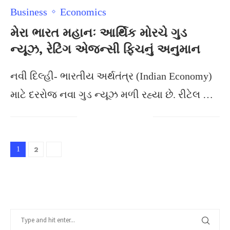
Business
Economics
મેરા ભારત મહાનઃ આર્થિક મોરચે ગુડ
ન્યૂઝ, રેટિંગ એજન્સી ફિચનું અનુમાન
નવી દિલ્હી- ભારતીય અર્થતંત્ર (Indian Economy)
માટે દરરોજ નવા ગુડ ન્યૂઝ મળી રહ્યા છે. રીટેલ …
1
2