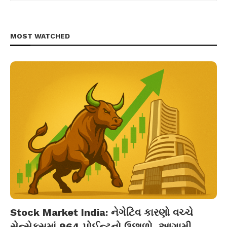
MOST WATCHED
Stock Market India: નેગેટિવ કારણો વચ્ચે
સેન્સેક્સમાં 964 પોઈન્ટનો ઉછાળો, આગામી