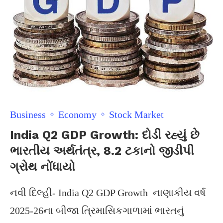
Business
Economy
Stock Market
India Q2 GDP Growth: દોડી રહ્યું છે
ભારતીય અર્થતંત્ર, 8.2 ટકાનો જીડીપી
ગ્રોથ નોંધાયો
નવી દિલ્હી- India Q2 GDP Growth નાણાકીય વર્ષ
2025-26ના બીજા ત્રિમાસિકગાળામાં ભારતનું