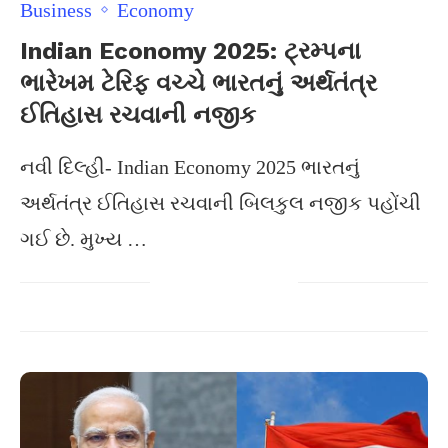
Business
Economy
Indian Economy 2025: ટ્રમ્પના
ભારેખમ ટેરિફ વચ્ચે ભારતનું અર્થતંત્ર
ઈતિહાસ રચવાની નજીક
નવી દિલ્હી- Indian Economy 2025 ભારતનું
અર્થતંત્ર ઈતિહાસ રચવાની બિલકુલ નજીક પહોંચી
ગઈ છે. મુખ્ય …