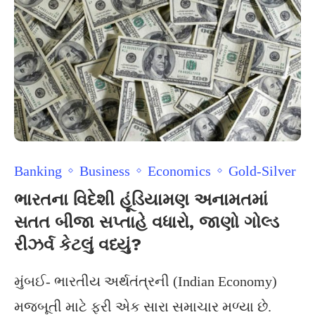
Banking
Business
Economics
Gold-Silver
ભારતના વિદેશી હૂંડિયામણ અનામતમાં
સતત બીજા સપ્તાહે વધારો, જાણો ગોલ્ડ
રીઝર્વ કેટલું વધ્યું?
મુંબઈ- ભારતીય અર્થતંત્રની (Indian Economy)
મજબૂતી માટે ફરી એક સારા સમાચાર મળ્યા છે.