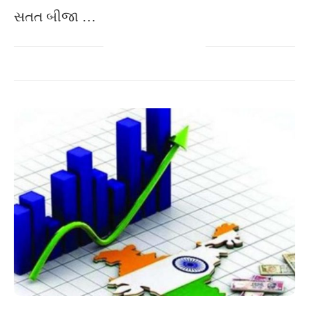
સતત બીજા …