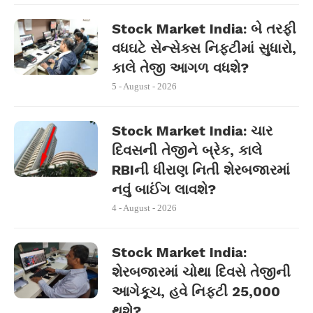
Stock Market India: બે તરફી
વધઘટે સેન્સેક્સ નિફ્ટીમાં સુધારો,
કાલે તેજી આગળ વધશે?
5 - August - 2026
Stock Market India: ચાર
દિવસની તેજીને બ્રેક, કાલે
RBIની ધીરાણ નિતી શેરબજારમાં
નવું બાઈંગ લાવશે?
4 - August - 2026
Stock Market India:
શેરબજારમાં ચોથા દિવસે તેજીની
આગેકૂચ, હવે નિફ્ટી 25,000
થશે?