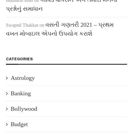
siddharth shah
on
પ્રશ્નોનું સમાધાન
વસતી ગણતરી 2021 – પ્રથમ
Swapnil Thakkar
on
વખત મોબાઇલ એપનો ઉપયોગ કરાશે
CATEGORIES
Astrology
Banking
Bollywood
Budget