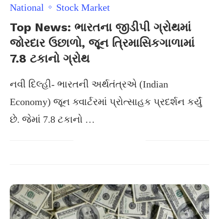
National
Stock Market
Top News: ભારતના જીડીપી ગ્રોથમાં
જોરદાર ઉછાળો, જૂન ત્રિમાસિકગાળામાં
7.8 ટકાનો ગ્રોથ
નવી દિલ્હી- ભારતની અર્થતંત્રએ (Indian
Economy) જૂન ક્વાર્ટરમાં પ્રોત્સાહક પ્રદર્શન કર્યું
છે. જેમાં 7.8 ટકાનો …