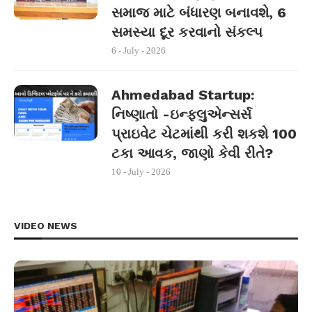
સમાજ માટે બંધારણ બનાવશે, 6
સમસ્યા દૂર કરવાનો સંકલ્પ
6 - July - 2026
Ahmedabad Startup:
નિષ્ણાતો -ઇન્ફ્લુએન્સર્સ
પ્રાઇવેટ ચેટમાંથી કરી શકશે 100
ટકા આવક, જાણો કેવી રીતે?
10 - July - 2026
VIDEO NEWS