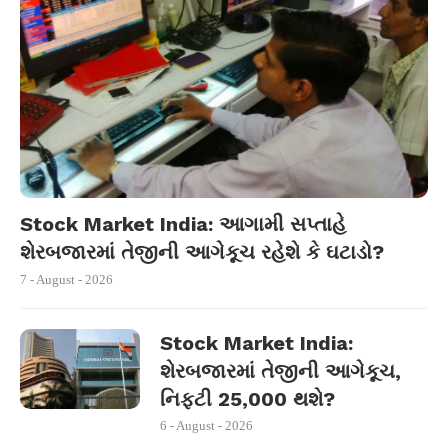
Stock Market India: આગામી સપ્તાહે
શેરબજારમાં તેજીની આગેકૂચ રહેશે કે ઘટાડો?
7 - August - 2026
Stock Market India:
શેરબજારમાં તેજીની આગેકૂચ,
નિફ્ટી 25,000 થશે?
6 - August - 2026