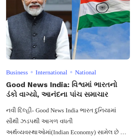
Business
International
National
Good News India: વિશ્વમાં ભારતનો
ડંકો વાગ્યો, આનંદના પાંચ સમાચાર
નવી દિલ્હી- Good News India ભારત દુનિયામાં
સૌથી ઝડપથી આગળ વધતી
અર્થવ્યવસ્થાઓમાં(Indian Economy) સામેલ છે …