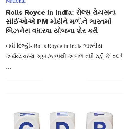
National
Rolls Royce in India: રોલ્સ રોયસના
સીઈઓએ PM મોદીને મળીને ભારતમાં
બિઝનેસ વધારવા યોજના શેર કરી
નવી દિલ્હી- Rolls Royce in India ભારતીય
અર્થવ્યવસ્થા ખૂબ ઝડપથી આગળ વધી રહી છે. વર્લ્ડ
…