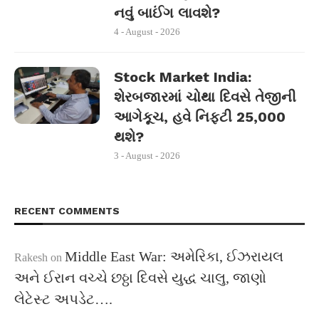
નવું બાઈંગ લાવશે?
4 - August - 2026
Stock Market India:
શેરબજારમાં ચોથા દિવસે તેજીની
આગેકૂચ, હવે નિફ્ટી 25,000
થશે?
3 - August - 2026
RECENT COMMENTS
Middle East War: અમેરિકા, ઈઝરાયલ
Rakesh
on
અને ઈરાન વચ્ચે છઠ્ઠા દિવસે યુદ્ધ ચાલુ, જાણો
લેટેસ્ટ અપડેટ….