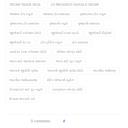
TRUMP TRADE DEAL
US PRESIDENT DONALD TRUMP
આજના ટોપ ન્યૂઝ
આજના ટોપ સમાચાર
ગુજરાતના ટોપ ન્યૂઝ
ગુજરાતના ટોપ સમાચાર
ગુજરાતી ન્યૂઝ
ગુજરાતી સમાચાર
જીએસટી કલેક્શન 2025
જીએસટી દરમાં ઘટાડો
જીએસટી રીફોર્મ્સ
જીએસટી રેટ કટ
ટોપ ટ્રેડિંગ ન્યૂઝ
ટોપ સમાચાર
ડાયરેક્ટ ટેક્સ કલેક્શન 2025
પીએમ નરેન્દ્ર મોદી
ભારત માટે આનંદના સમાચાર
ભારત માટે ગુડ ન્યૂઝ
ભારતનો જીડીપી ગ્રોથ
ભારતનો જીડીપી ગ્રોથ 2025
ભારતીય અર્થતંત્ર
ભારતીય અર્થવ્યવસ્થા
રેટિંગ એજન્સી મૂડીઝ
રોકાણકારો માટે ગુડ ન્યૂઝ
વડાપ્રધાન નરેન્દ્ર મોદી
વિશ્વમાં ભારતનો ડંકો
0 comments
0