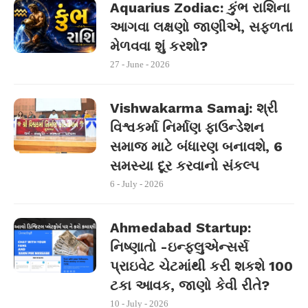
Aquarius Zodiac: કુંભ રાશિના
આગવા લક્ષણો જાણીએ, સફળતા
મેળવવા શું કરશો?
27 - June - 2026
Vishwakarma Samaj: શ્રી
વિશ્વકર્મા નિર્માણ ફાઉન્ડેશન
સમાજ માટે બંધારણ બનાવશે, 6
સમસ્યા દૂર કરવાનો સંકલ્પ
6 - July - 2026
Ahmedabad Startup:
નિષ્ણાતો -ઇન્ફ્લુએન્સર્સ
પ્રાઇવેટ ચેટમાંથી કરી શકશે 100
ટકા આવક, જાણો કેવી રીતે?
10 - July - 2026