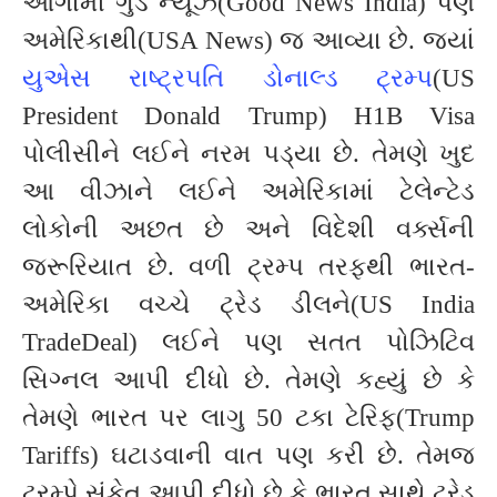
આગામી ગુડ ન્યૂઝ(Good News India) પણ
અમેરિકાથી(USA News) જ આવ્યા છે. જ્યાં
યુએસ રાષ્ટ્રપતિ ડોનાલ્ડ ટ્રમ્પ
(US
President Donald Trump) H1B Visa
પોલીસીને લઈને નરમ પડ્યા છે. તેમણે ખુદ
આ વીઝાને લઈને અમેરિકામાં ટેલેન્ટેડ
લોકોની અછત છે અને વિદેશી વર્ક્સની
જરૂરિયાત છે. વળી ટ્રમ્પ તરફથી ભારત-
અમેરિકા વચ્ચે ટ્રેડ ડીલને(US India
TradeDeal) લઈને પણ સતત પોઝિટિવ
સિગ્નલ આપી દીધો છે. તેમણે કહ્યું છે કે
તેમણે ભારત પર લાગુ 50 ટકા ટેરિફ(Trump
Tariffs) ઘટાડવાની વાત પણ કરી છે. તેમજ
ટ્રમ્પે સંકેત આપી દીધો છે કે ભારત સાથે ટ્રેડ