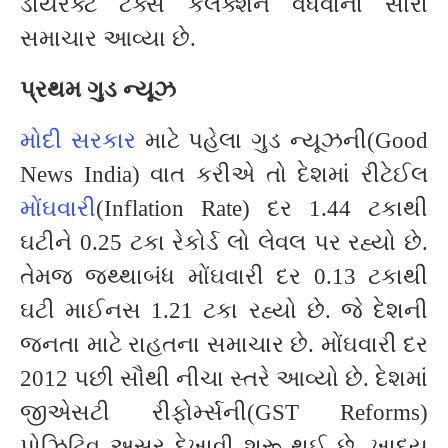
ડાયરેક્ટ ટેક્સ કલેક્શન વધવાના સારા
સમાચાર આવ્યા છે.
પ્રથમ ગુડ ન્યૂઝ
મોદી સરકાર
માટે પહેલા ગુડ ન્યૂઝની(Good
News India) વાત કરીએ તો દેશમાં રીટેઈલ
મોંઘવારી
(Inflation Rate) દર 1.44 ટકાથી
ઘટીને 0.25 ટકા રેકોર્ડ લો લેવલ પર રહ્યો છે.
તેમજ જથ્થાબંધ મોંઘવારી દર 0.13 ટકાથી
ઘટી માઈનસ 1.21 ટકા રહ્યો છે. જે દેશની
જનતા માટે રાહતના સમાચાર છે. મોંઘવારી દર
2012 પછી સૌથી નીચા સ્તરે આવ્યો છે. દેશમાં
જીએસટી રીફોર્મ્સની(GST Reforms)
પોઝિટિવ અસર દેખાવી શરૂ થઈ છે. ખાદ્ય