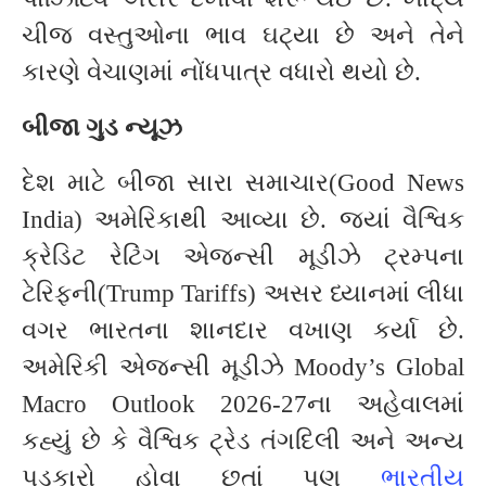
ચીજ વસ્તુઓના ભાવ ઘટ્યા છે અને તેને
કારણે વેચાણમાં નોંધપાત્ર વધારો થયો છે.
બીજા ગુડ ન્યૂઝ
દેશ માટે બીજા સારા સમાચાર(Good News
India) અમેરિકાથી આવ્યા છે. જ્યાં વૈશ્વિક
ક્રેડિટ રેટિંગ એજન્સી મૂડીઝે ટ્રમ્પના
ટેરિફની(Trump Tariffs) અસર ધ્યાનમાં લીધા
વગર ભારતના શાનદાર વખાણ કર્યા છે.
અમેરિકી એજન્સી મૂડીઝે Moody’s Global
Macro Outlook 2026-27ના અહેવાલમાં
કહ્યું છે કે વૈશ્વિક ટ્રેડ તંગદિલી અને અન્ય
પડકારો હોવા છતાં પણ
ભારતીય