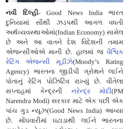
નવી દિલ્હી-
Good News India ભારત
દુનિયામાં સૌથી ઝડપથી આગળ વધતી
અર્થવ્યવસ્થાઓમાં(Indian Economy) સામેલ
છે અને આ વાતને દેશ વિદેશની તમામ
એજન્સીઓએ માની છે. હાલમાં જ
વૈશ્વિક
રેટિંગ એજન્સી મૂડીઝે
(Moody’s Rating
Agency) ભારતના જીડીપી ગ્રોથને લઈને
પોતાનું રેટિંગ પોઝિટિવ રાખ્યું છે. વીતેલા
સપ્તાહમાં કેન્દ્રની
નરેન્દ્ર મોદી
(PM
Narendra Modi) સરકાર માટે એક પછી એક
પાંચ ગુડ ન્યૂઝ(Good News India) આવ્યા
છે. મોંઘવારીમાં ઘટાડાથી લઈને ભારતના