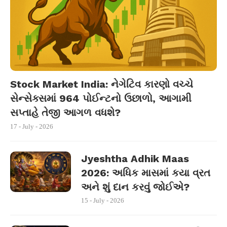
Stock Market India: નેગેટિવ કારણો વચ્ચે
સેન્સેક્સમાં 964 પોઈન્ટનો ઉછાળો, આગામી
સપ્તાહે તેજી આગળ વધશે?
17 - July - 2026
Jyeshtha Adhik Maas
2026: અધિક માસમાં કયા વ્રત
અને શું દાન કરવું જોઈએ?
15 - July - 2026