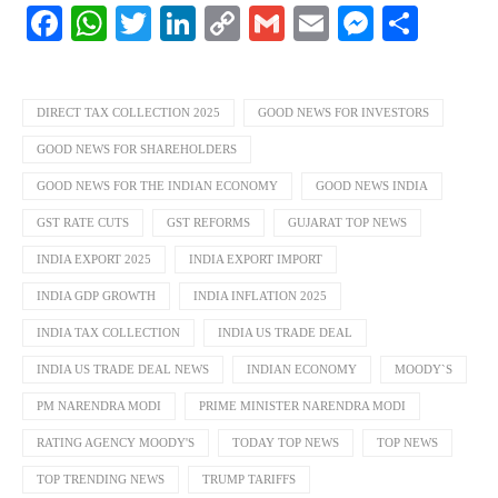
Facebook
WhatsApp
Twitter
LinkedIn
Copy
Gmail
Email
Messeng
Shar
Link
DIRECT TAX COLLECTION 2025
GOOD NEWS FOR INVESTORS
GOOD NEWS FOR SHAREHOLDERS
GOOD NEWS FOR THE INDIAN ECONOMY
GOOD NEWS INDIA
GST RATE CUTS
GST REFORMS
GUJARAT TOP NEWS
INDIA EXPORT 2025
INDIA EXPORT IMPORT
INDIA GDP GROWTH
INDIA INFLATION 2025
INDIA TAX COLLECTION
INDIA US TRADE DEAL
INDIA US TRADE DEAL NEWS
INDIAN ECONOMY
MOODY`S
PM NARENDRA MODI
PRIME MINISTER NARENDRA MODI
RATING AGENCY MOODY'S
TODAY TOP NEWS
TOP NEWS
TOP TRENDING NEWS
TRUMP TARIFFS