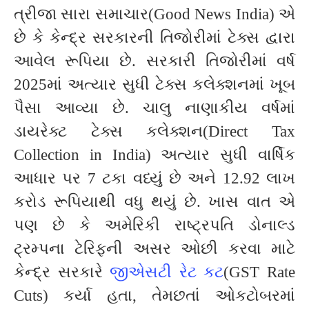
ત્રીજા સારા સમાચાર(Good News India) એ
છે કે કેન્દ્ર સરકારની તિજોરીમાં ટેક્સ દ્વારા
આવેલ રૂપિયા છે. સરકારી તિજોરીમાં વર્ષ
2025માં અત્યાર સુધી ટેક્સ કલેક્શનમાં ખૂબ
પૈસા આવ્યા છે. ચાલુ નાણાકીય વર્ષમાં
ડાયરેક્ટ ટેક્સ કલેક્શન(Direct Tax
Collection in India) અત્યાર સુધી વાર્ષિક
આધાર પર 7 ટકા વધ્યું છે અને 12.92 લાખ
કરોડ રૂપિયાથી વધુ થયું છે. ખાસ વાત એ
પણ છે કે અમેરિકી રાષ્ટ્રપતિ ડોનાલ્ડ
ટ્રમ્પના ટેરિફની અસર ઓછી કરવા માટે
કેન્દ્ર સરકારે
જીએસટી રેટ કટ
(GST Rate
Cuts) કર્યા હતા, તેમછતાં ઓકટોબરમાં