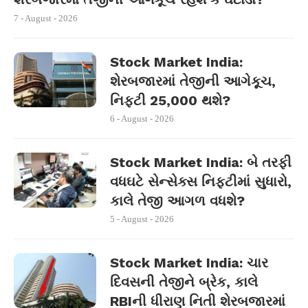
7 - August - 2026
Stock Market India:
શેરબજારમાં તેજીની આગેકૂચ,
નિફ્ટી 25,000 થશે?
6 - August - 2026
Stock Market India: બે તરફી
વધઘટે સેન્સેક્સ નિફ્ટીમાં સુધારો,
કાલે તેજી આગળ વધશે?
5 - August - 2026
Stock Market India: ચાર
દિવસની તેજીને બ્રેક, કાલે
RBIની ધીરાણ નિતી શેરબજારમાં