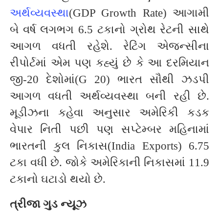
અર્થવ્યવસ્થા
(GDP Growth Rate) આગામી
બે વર્ષ લગભગ 6.5 ટકાનો ગ્રોથ રેટની સાથે
આગળ વધતી રહેશે. રેટિંગ એજન્સીના
રીપોર્ટમાં એમ પણ કહ્યું છે કે આ દરમિયાન
જી-20 દેશોમાં(G 20) ભારત સૌથી ઝડપી
આગળ વધતી અર્થવ્યવસ્થા બની રહી છે.
મૂડીઝના કહેવા અનુસાર અમેરિકી કડક
વેપાર નિતી પછી પણ સપ્ટેમ્બર મહિનામાં
ભારતની કુલ નિકાસ(India Exports) 6.75
ટકા વધી છે. જોકે અમેરિકાની નિકાસમાં 11.9
ટકાનો ઘટાડો થયો છે.
ત્રીજા ગુડ ન્યૂઝ