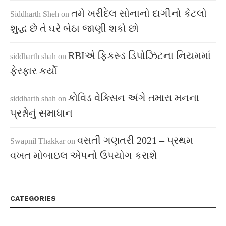
તમે ખરીદેલ સોનાનો દાગીનો કેટલો
Siddharth Sheh
on
શુદ્ધ છે તે ઘરે બેઠા જાણી શકો છો
RBIએ ફિક્સ્ડ ડિપોઝિટના નિયમમાં
siddharth shah
on
ફેરફાર કર્યો
કોવિડ વેક્સિન અંગે તમારા મનના
siddharth shah
on
પ્રશ્નોનું સમાધાન
વસતી ગણતરી 2021 – પ્રથમ
Swapnil Thakkar
on
વખત મોબાઇલ એપનો ઉપયોગ કરાશે
CATEGORIES