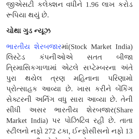
જીએસટી કલેક્શન વધીને 1.96 લાખ કરોડ
રૂપિયા થયું છે.
ચોથા ગુડ ન્યૂઝ
ભારતીય શેરબજાર
માં(Stock Market India)
લિસ્ટેડ કંપનીઓએ સતત બીજા
ત્રિમાસિકગાળામાં એટલે સપ્ટેમ્બરના અંતે
પુરા થયેલ ત્રણ મહિનાના પરિણામો
પ્રોત્સાહક આવ્યા છે. ખાસ કરીને બેંકિંગ
સેક્ટરની અર્નિગ વધુ સારા આવ્યા છે. તેની
સીધી અસર ભારતીય શેરબજાર(Share
Market India) પર પોઝિટિવ રહી છે. તાતા
સ્ટીલનો નફો 272 ટકા, ઈન્ફોસીસનો નફો 13