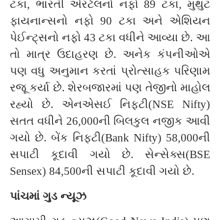
ટકા, ભારતી એરટેલનો નફો 89 ટકા, મુથુટ
ફાયનાન્સનો નફો 90 ટકા અને એશિયન
પેઈન્ટ્સનો નફો 43 ટકા વધીને આવ્યા છે. આ
તો માત્ર ઉદાહરણ છે. અનેક કંપનીઓએ
પણ વધુ અનુમાન કરતાં પ્રોત્સાહક પરિણામ
રજૂ કર્યા છે. શેરબજારમાં પણ તેજીનો માહોલ
રહ્યો છે. એનએસઈ નિફ્ટી(NSE Nifty)
સતત વધીને 26,000ની બિલકુલ નજીક આવી
ગયો છે. બેંક નિફ્ટી(Bank Nifty) 58,000ની
સપાટી કૂદાવી ગયો છે. સેન્સેક્સ(BSE
Sensex) 84,500ની સપાટી કૂદાવી ગયો છે.
પાંચમાં ગુડ ન્યૂઝ