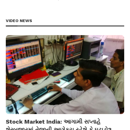
VIDEO NEWS
Stock Market India: આગામી સપ્તાહે
શેરબજારમાં તેજીની આગેકૂચ રહેશે કે ઘટાડો?