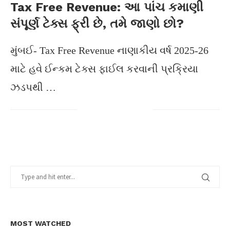
Tax Free Revenue: આ પાંચ કમાણી
સંપૂર્ણ ટેક્સ ફ્રી છે, તમે જાણો છો?
મુંબઈ- Tax Free Revenue નાણાકીય વર્ષ 2025-26
માટે હવે ઈન્કમ ટેક્સ ફાઈલ કરવાની પ્રક્રિયા
ઝડપથી …
MOST WATCHED