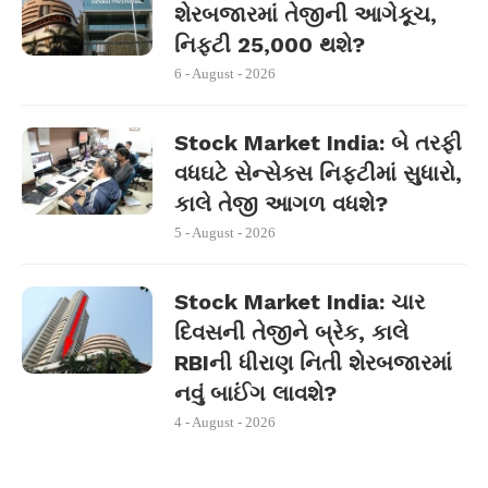
શેરબજારમાં તેજીની આગેકૂચ,
નિફ્ટી 25,000 થશે?
6 - August - 2026
Stock Market India: બે તરફી
વધઘટે સેન્સેક્સ નિફ્ટીમાં સુધારો,
કાલે તેજી આગળ વધશે?
5 - August - 2026
Stock Market India: ચાર
દિવસની તેજીને બ્રેક, કાલે
RBIની ધીરાણ નિતી શેરબજારમાં
નવું બાઈંગ લાવશે?
4 - August - 2026