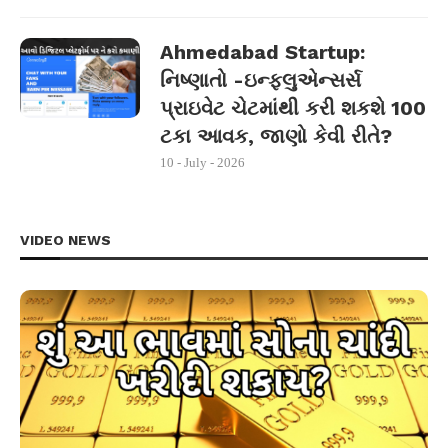
Ahmedabad Startup:
નિષ્ણાતો -ઇન્ફ્લુએન્સર્સ
પ્રાઇવેટ ચેટમાંથી કરી શકશે 100
ટકા આવક, જાણો કેવી રીતે?
10 - July - 2026
VIDEO NEWS