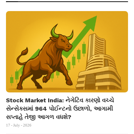
Stock Market India: નેગેટિવ કારણો વચ્ચે
સેન્સેક્સમાં 964 પોઈન્ટનો ઉછાળો, આગામી
સપ્તાહે તેજી આગળ વધશે?
17 - July - 2026