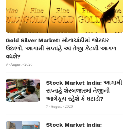
Gold Silver Market: સોનાચાંદીમાં જોરદાર
ઉછાળો, આગામી સપ્તાહે આ તેજી કેટલી આગળ
વધશે?
9 - August - 2026
Stock Market India: આગામી
સપ્તાહે શેરબજારમાં તેજીની
આગેકૂચ રહેશે કે ઘટાડો?
7 - August - 2026
Stock Market India: