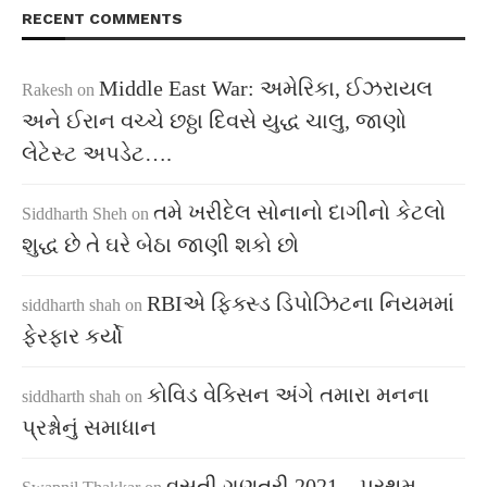
RECENT COMMENTS
Middle East War: અમેરિકા, ઈઝરાયલ
Rakesh
on
અને ઈરાન વચ્ચે છઠ્ઠા દિવસે યુદ્ધ ચાલુ, જાણો
લેટેસ્ટ અપડેટ….
તમે ખરીદેલ સોનાનો દાગીનો કેટલો
Siddharth Sheh
on
શુદ્ધ છે તે ઘરે બેઠા જાણી શકો છો
RBIએ ફિક્સ્ડ ડિપોઝિટના નિયમમાં
siddharth shah
on
ફેરફાર કર્યો
કોવિડ વેક્સિન અંગે તમારા મનના
siddharth shah
on
પ્રશ્નોનું સમાધાન
વસતી ગણતરી 2021 – પ્રથમ