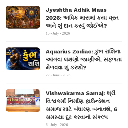
Jyeshtha Adhik Maas
2026: અધિક માસમાં કયા વ્રત
અને શું દાન કરવું જોઈએ?
15 - July - 2026
Aquarius Zodiac: કુંભ રાશિના
આગવા લક્ષણો જાણીએ, સફળતા
મેળવવા શું કરશો?
27 - June - 2026
Vishwakarma Samaj: શ્રી
વિશ્વકર્મા નિર્માણ ફાઉન્ડેશન
સમાજ માટે બંધારણ બનાવશે, 6
સમસ્યા દૂર કરવાનો સંકલ્પ
6 - July - 2026