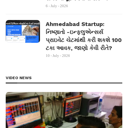
6 - July - 2026
Ahmedabad Startup:
નિષ્ણાતો -ઇન્ફ્લુએન્સર્સ
પ્રાઇવેટ ચેટમાંથી કરી શકશે 100
ટકા આવક, જાણો કેવી રીતે?
10 - July - 2026
VIDEO NEWS