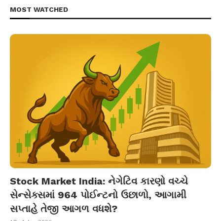
MOST WATCHED
Stock Market India: નેગેટિવ કારણો વચ્ચે
સેન્સેક્સમાં 964 પોઈન્ટનો ઉછાળો, આગામી
સપ્તાહે તેજી આગળ વધશે?