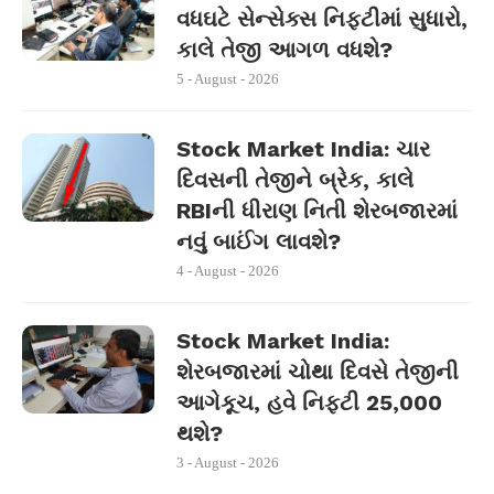
વધઘટે સેન્સેક્સ નિફ્ટીમાં સુધારો,
કાલે તેજી આગળ વધશે?
5 - August - 2026
Stock Market India: ચાર
દિવસની તેજીને બ્રેક, કાલે
RBIની ધીરાણ નિતી શેરબજારમાં
નવું બાઈંગ લાવશે?
4 - August - 2026
Stock Market India:
શેરબજારમાં ચોથા દિવસે તેજીની
આગેકૂચ, હવે નિફ્ટી 25,000
થશે?
3 - August - 2026