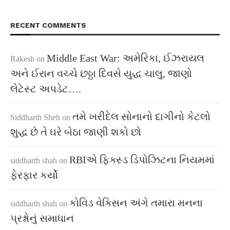
RECENT COMMENTS
Middle East War: અમેરિકા, ઈઝરાયલ
Rakesh
on
અને ઈરાન વચ્ચે છઠ્ઠા દિવસે યુદ્ધ ચાલુ, જાણો
લેટેસ્ટ અપડેટ….
તમે ખરીદેલ સોનાનો દાગીનો કેટલો
Siddharth Sheh
on
શુદ્ધ છે તે ઘરે બેઠા જાણી શકો છો
RBIએ ફિક્સ્ડ ડિપોઝિટના નિયમમાં
siddharth shah
on
ફેરફાર કર્યો
કોવિડ વેક્સિન અંગે તમારા મનના
siddharth shah
on
પ્રશ્નોનું સમાધાન