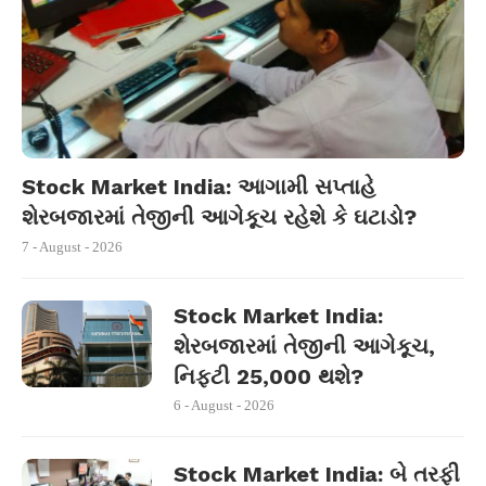
Stock Market India: આગામી સપ્તાહે
શેરબજારમાં તેજીની આગેકૂચ રહેશે કે ઘટાડો?
7 - August - 2026
Stock Market India:
શેરબજારમાં તેજીની આગેકૂચ,
નિફ્ટી 25,000 થશે?
6 - August - 2026
Stock Market India: બે તરફી