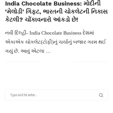
India Chocolate Business: મોદીની
‘મેલોડી’ ગિફ્ટ, ભારતની ચોકલેટની નિકાસ
કેટલી? ચોંકાવનારો આંકડો છે!
નવી દિલ્હી- India Chocolate Business દેશમાં
એકાએક ચોકલેટ(ટોફી)નું ચર્ચાનું બજાર ગરમ થઈ
ગયું છે. આવું એટલા …