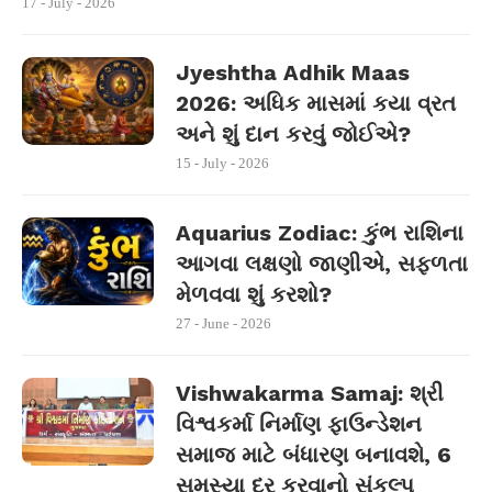
17 - July - 2026
Jyeshtha Adhik Maas
2026: અધિક માસમાં કયા વ્રત
અને શું દાન કરવું જોઈએ?
15 - July - 2026
Aquarius Zodiac: કુંભ રાશિના
આગવા લક્ષણો જાણીએ, સફળતા
મેળવવા શું કરશો?
27 - June - 2026
Vishwakarma Samaj: શ્રી
વિશ્વકર્મા નિર્માણ ફાઉન્ડેશન
સમાજ માટે બંધારણ બનાવશે, 6
સમસ્યા દૂર કરવાનો સંકલ્પ