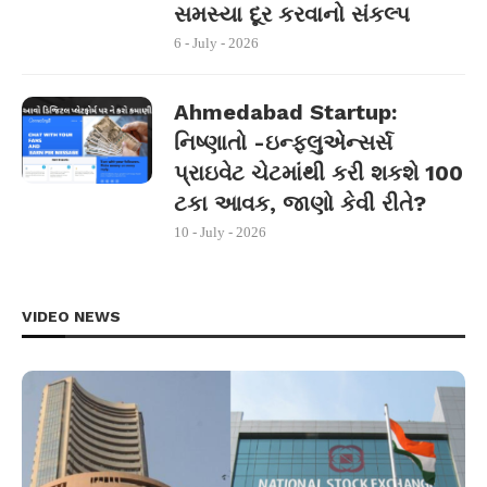
સમસ્યા દૂર કરવાનો સંકલ્પ
6 - July - 2026
Ahmedabad Startup:
નિષ્ણાતો -ઇન્ફ્લુએન્સર્સ
પ્રાઇવેટ ચેટમાંથી કરી શકશે 100
ટકા આવક, જાણો કેવી રીતે?
10 - July - 2026
VIDEO NEWS