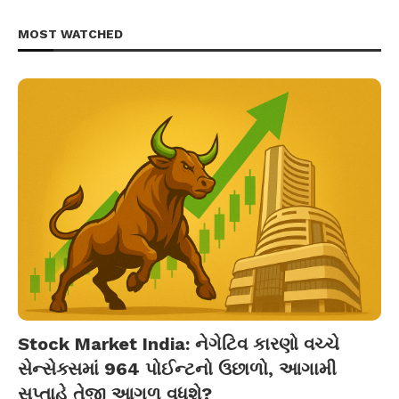
MOST WATCHED
Stock Market India: નેગેટિવ કારણો વચ્ચે
સેન્સેક્સમાં 964 પોઈન્ટનો ઉછાળો, આગામી
સપ્તાહે તેજી આગળ વધશે?