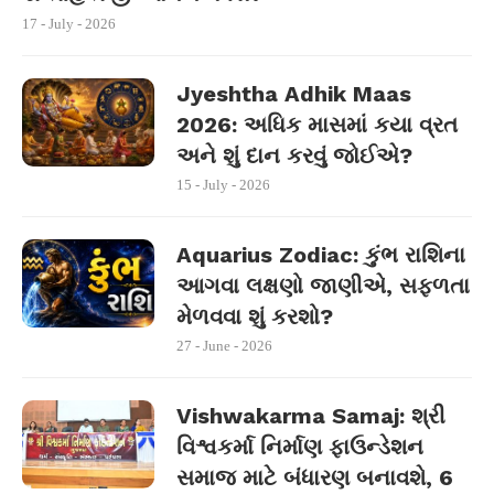
17 - July - 2026
Jyeshtha Adhik Maas
2026: અધિક માસમાં કયા વ્રત
અને શું દાન કરવું જોઈએ?
15 - July - 2026
Aquarius Zodiac: કુંભ રાશિના
આગવા લક્ષણો જાણીએ, સફળતા
મેળવવા શું કરશો?
27 - June - 2026
Vishwakarma Samaj: શ્રી
વિશ્વકર્મા નિર્માણ ફાઉન્ડેશન
સમાજ માટે બંધારણ બનાવશે, 6