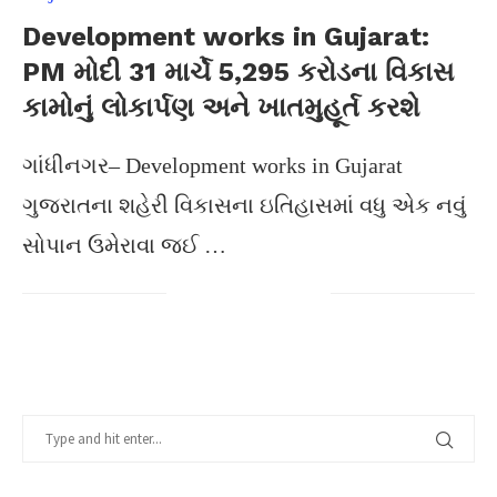
Development works in Gujarat:
PM મોદી 31 માર્ચે 5,295 કરોડના વિકાસ
કામોનું લોકાર્પણ અને ખાતમુહૂર્ત કરશે
ગાંધીનગર– Development works in Gujarat
ગુજરાતના શહેરી વિકાસના ઇતિહાસમાં વધુ એક નવું
સોપાન ઉમેરાવા જઈ …