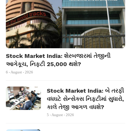
Stock Market India: શેરબજારમાં તેજીની
આગેકૂચ, નિફ્ટી 25,000 થશે?
6 - August - 2026
Stock Market India: બે તરફી
વધઘટે સેન્સેક્સ નિફ્ટીમાં સુધારો,
કાલે તેજી આગળ વધશે?
5 - August - 2026