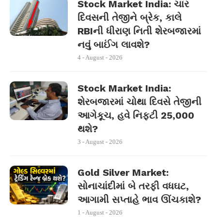
Stock Market India: ચાર
દિવસની તેજીને બ્રેક, કાલે
RBIની ધીરાણ નિતી શેરબજારમાં
નવું બાઈંગ લાવશે?
4 - August - 2026
Stock Market India:
શેરબજારમાં ચોથા દિવસે તેજીની
આગેકૂચ, હવે નિફ્ટી 25,000
થશે?
3 - August - 2026
Gold Silver Market:
સોનાચાંદીમાં બે તરફી વધઘટ,
આગામી સપ્તાહે ભાવ ઊંચકાશે?
1 - August - 2026