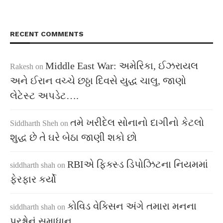
RECENT COMMENTS
Middle East War: અમેરિકા, ઈઝરાયલ
Rakesh
on
અને ઈરાન વચ્ચે છઠ્ઠા દિવસે યુદ્ધ ચાલુ, જાણો
લેટેસ્ટ અપડેટ….
તમે ખરીદેલ સોનાનો દાગીનો કેટલો
Siddharth Sheh
on
શુદ્ધ છે તે ઘરે બેઠા જાણી શકો છો
RBIએ ફિક્સ્ડ ડિપોઝિટના નિયમમાં
siddharth shah
on
ફેરફાર કર્યો
કોવિડ વેક્સિન અંગે તમારા મનના
siddharth shah
on
પ્રશ્નોનું સમાધાન