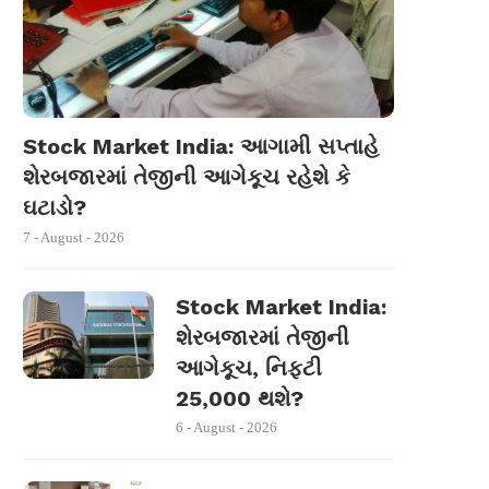
Stock Market India: આગામી સપ્તાહે
શેરબજારમાં તેજીની આગેકૂચ રહેશે કે
ઘટાડો?
7 - August - 2026
Stock Market India:
શેરબજારમાં તેજીની
આગેકૂચ, નિફ્ટી
25,000 થશે?
6 - August - 2026