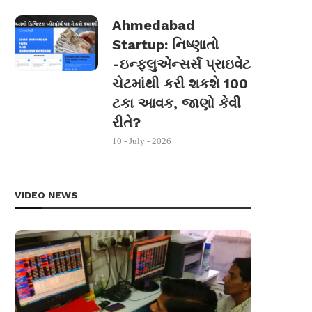
Ahmedabad
Startup: નિષ્ણાતો
-ઇન્ફ્લુએન્સર્સ પ્રાઇવેટ
ચેટમાંથી કરી શકશે 100
ટકા આવક, જાણો કેવી
રીતે?
10 - July - 2026
VIDEO NEWS