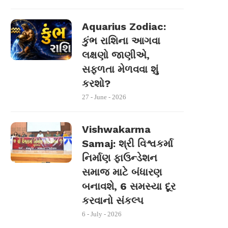
Aquarius Zodiac:
કુંભ રાશિના આગવા
લક્ષણો જાણીએ,
સફળતા મેળવવા શું
કરશો?
27 - June - 2026
Vishwakarma
Samaj: શ્રી વિશ્વકર્મા
નિર્માણ ફાઉન્ડેશન
સમાજ માટે બંધારણ
બનાવશે, 6 સમસ્યા દૂર
કરવાનો સંકલ્પ
6 - July - 2026