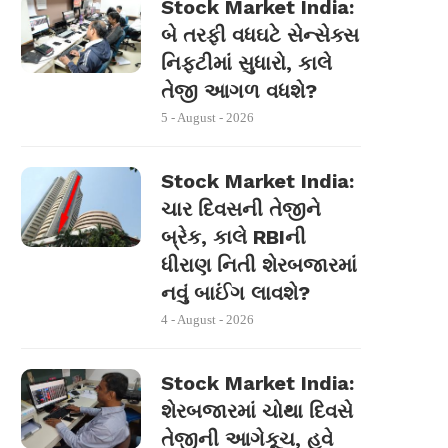
Stock Market India:
બે તરફી વધઘટે સેન્સેક્સ
નિફ્ટીમાં સુધારો, કાલે
તેજી આગળ વધશે?
5 - August - 2026
Stock Market India:
ચાર દિવસની તેજીને
બ્રેક, કાલે RBIની
ધીરાણ નિતી શેરબજારમાં
નવું બાઈંગ લાવશે?
4 - August - 2026
Stock Market India:
શેરબજારમાં ચોથા દિવસે
તેજીની આગેકૂચ, હવે