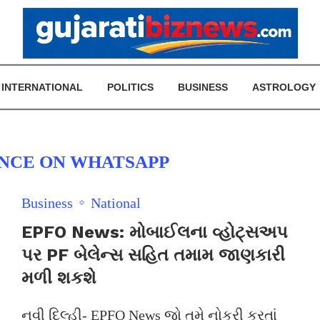
INTERNATIONAL
POLITICS
BUSINESS
ASTROLOGY
ANCE ON WHATSAPP
Business
National
EPFO News: મોબાઈલના વ્હોટ્સઅપ
પર PF બેલેન્સ સહિત તમામ જાણકારી
મળી શકશે
નવી દિલ્હી- EPFO News જો તમે નોકરી કરતાં