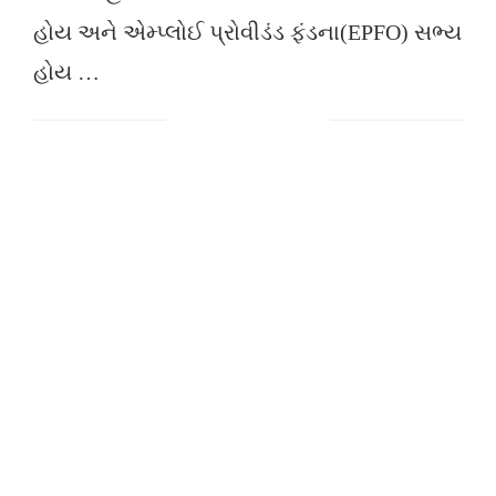
હોય અને એમ્પ્લોઈ પ્રોવીડંડ ફંડના(EPFO) સભ્ય
હોય …