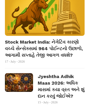
Stock Market India: નેગેટિવ કારણો
વચ્ચે સેન્સેક્સમાં 964 પોઈન્ટનો ઉછાળો,
આગામી સપ્તાહે તેજી આગળ વધશે?
17 - July - 2026
Jyeshtha Adhik
Maas 2026: અધિક
માસમાં કયા વ્રત અને શું
દાન કરવું જોઈએ?
15 - July - 2026