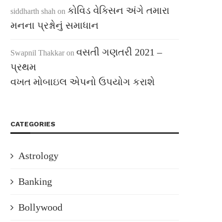
કોવિડ વેક્સિન અંગે તમારા
siddharth shah
on
મનના પ્રશ્નોનું સમાધાન
વસતી ગણતરી 2021 –
Swapnil Thakkar
on
પ્રથમ
વખત મોબાઇલ એપનો ઉપયોગ કરાશે
CATEGORIES
Astrology
Banking
Bollywood