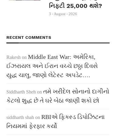
નિફ્ટી 25,000 થશે?
3 - August - 2026
RECENT COMMENTS
Middle East War: અમેરિકા,
Rakesh
on
ઈઝરાયલ અને ઈરાન વચ્ચે છઠ્ઠા દિવસે
યુદ્ધ ચાલુ, જાણો લેટેસ્ટ અપડેટ….
તમે ખરીદેલ સોનાનો દાગીનો
Siddharth Sheh
on
કેટલો શુદ્ધ છે તે ઘરે બેઠા જાણી શકો છો
RBIએ ફિક્સ્ડ ડિપોઝિટના
siddharth shah
on
નિયમમાં ફેરફાર કર્યો