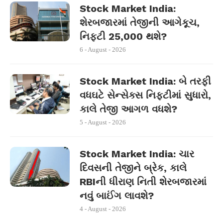
Stock Market India:
શેરબજારમાં તેજીની આગેકૂચ,
નિફ્ટી 25,000 થશે?
6 - August - 2026
Stock Market India: બે તરફી
વધઘટે સેન્સેક્સ નિફ્ટીમાં સુધારો,
કાલે તેજી આગળ વધશે?
5 - August - 2026
Stock Market India: ચાર
દિવસની તેજીને બ્રેક, કાલે
RBIની ધીરાણ નિતી શેરબજારમાં
નવું બાઈંગ લાવશે?
4 - August - 2026