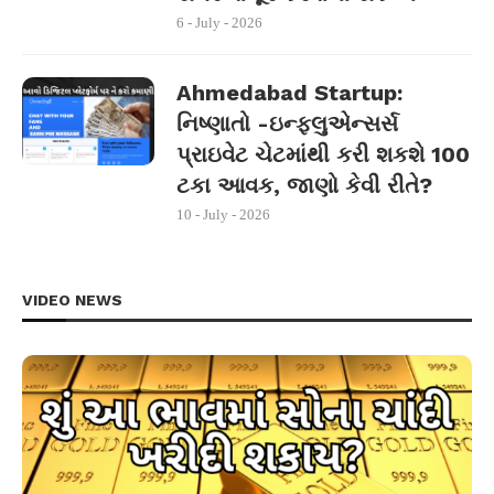
6 - July - 2026
Ahmedabad Startup:
નિષ્ણાતો -ઇન્ફ્લુએન્સર્સ
પ્રાઇવેટ ચેટમાંથી કરી શકશે 100
ટકા આવક, જાણો કેવી રીતે?
10 - July - 2026
VIDEO NEWS