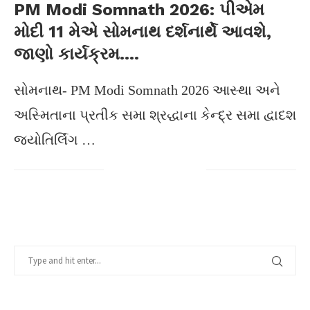
PM Modi Somnath 2026: પીએમ
મોદી 11 મેએ સોમનાથ દર્શનાર્થે આવશે,
જાણો કાર્યક્રમ….
સોમનાથ- PM Modi Somnath 2026 આસ્થા અને
અસ્મિતાના પ્રતીક સમા શ્રદ્ધાના કેન્દ્ર સમા દ્વાદશ
જ્યોતિર્લિંગ …