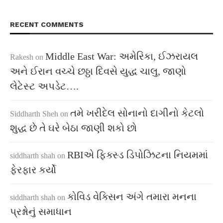
RECENT COMMENTS
Middle East War: અમેરિકા, ઈઝરાયલ
Rakesh
on
અને ઈરાન વચ્ચે છઠ્ઠા દિવસે યુદ્ધ ચાલુ, જાણો
લેટેસ્ટ અપડેટ….
તમે ખરીદેલ સોનાનો દાગીનો કેટલો
Siddharth Sheh
on
શુદ્ધ છે તે ઘરે બેઠા જાણી શકો છો
RBIએ ફિક્સ્ડ ડિપોઝિટના નિયમમાં
siddharth shah
on
ફેરફાર કર્યો
કોવિડ વેક્સિન અંગે તમારા મનના
siddharth shah
on
પ્રશ્નોનું સમાધાન