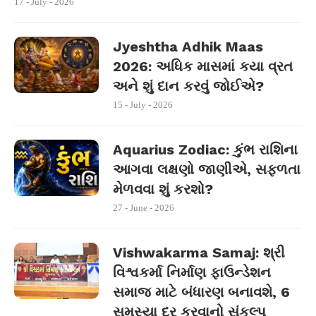
17 - July - 2026
Jyeshtha Adhik Maas
2026: અધિક માસમાં કયા વ્રત
અને શું દાન કરવું જોઈએ?
15 - July - 2026
Aquarius Zodiac: કુંભ રાશિના
આગવા લક્ષણો જાણીએ, સફળતા
મેળવવા શું કરશો?
27 - June - 2026
Vishwakarma Samaj: શ્રી
વિશ્વકર્મા નિર્માણ ફાઉન્ડેશન
સમાજ માટે બંધારણ બનાવશે, 6
સમસ્યા દૂર કરવાનો સંકલ્પ