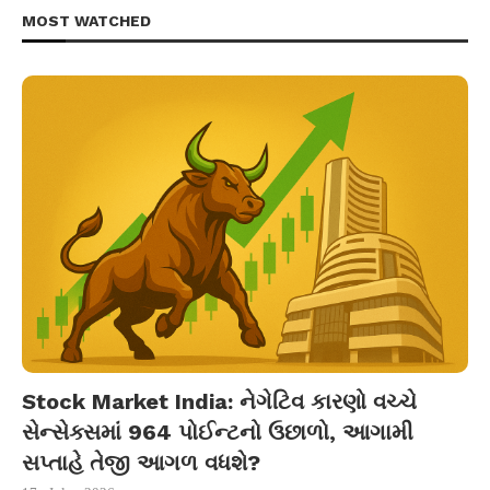
MOST WATCHED
Stock Market India: નેગેટિવ કારણો વચ્ચે
સેન્સેક્સમાં 964 પોઈન્ટનો ઉછાળો, આગામી
સપ્તાહે તેજી આગળ વધશે?