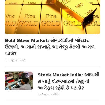
Gold Silver Market: સોનાચાંદીમાં જોરદાર
ઉછાળો, આગામી સપ્તાહે આ તેજી કેટલી આગળ
વધશે?
9 - August - 2026
Stock Market India: આગામી
સપ્તાહે શેરબજારમાં તેજીની
આગેકૂચ રહેશે કે ઘટાડો?
7 - August - 2026