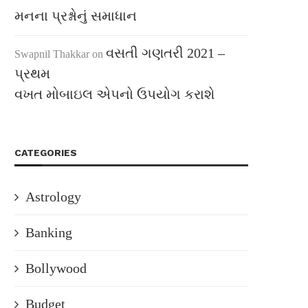
મનના પ્રશ્નોનું સમાધાન
વસતી ગણતરી 2021 –
Swapnil Thakkar
on
પ્રથમ
વખત મોબાઇલ એપનો ઉપયોગ કરાશે
CATEGORIES
Astrology
Banking
Bollywood
Budget