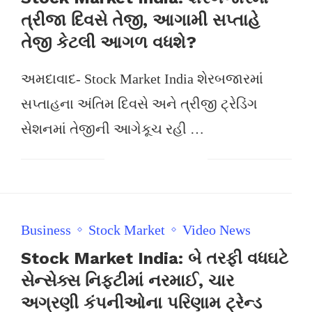
ત્રીજા દિવસે તેજી, આગામી સપ્તાહે
તેજી કેટલી આગળ વધશે?
અમદાવાદ- Stock Market India શેરબજારમાં
સપ્તાહના અંતિમ દિવસે અને ત્રીજી ટ્રેડિંગ
સેશનમાં તેજીની આગેકૂચ રહી …
Business
Stock Market
Video News
Stock Market India: બે તરફી વધઘટે
સેન્સેક્સ નિફ્ટીમાં નરમાઈ, ચાર
અગ્રણી કંપનીઓના પરિણામ ટ્રેન્ડ