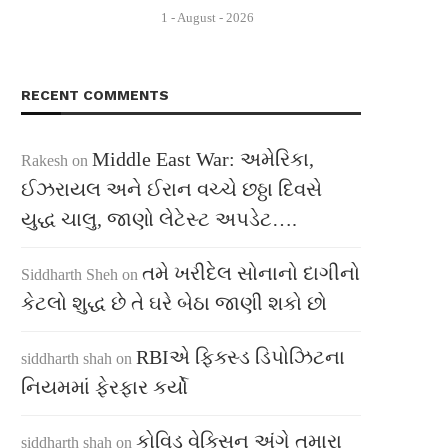
1 - August - 2026
RECENT COMMENTS
Middle East War: અમેરિકા,
Rakesh
on
ઈઝરાયલ અને ઈરાન વચ્ચે છઠ્ઠા દિવસે
યુદ્ધ ચાલુ, જાણો લેટેસ્ટ અપડેટ….
તમે ખરીદેલ સોનાનો દાગીનો
Siddharth Sheh
on
કેટલો શુદ્ધ છે તે ઘરે બેઠા જાણી શકો છો
RBIએ ફિક્સ્ડ ડિપોઝિટના
siddharth shah
on
નિયમમાં ફેરફાર કર્યો
કોવિડ વેક્સિન અંગે તમારા
siddharth shah
on