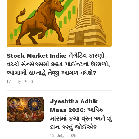
Stock Market India: નેગેટિવ કારણો
વચ્ચે સેન્સેક્સમાં 964 પોઈન્ટનો ઉછાળો,
આગામી સપ્તાહે તેજી આગળ વધશે?
17 - July - 2026
Jyeshtha Adhik
Maas 2026: અધિક
માસમાં કયા વ્રત અને શું
દાન કરવું જોઈએ?
15 - July - 2026