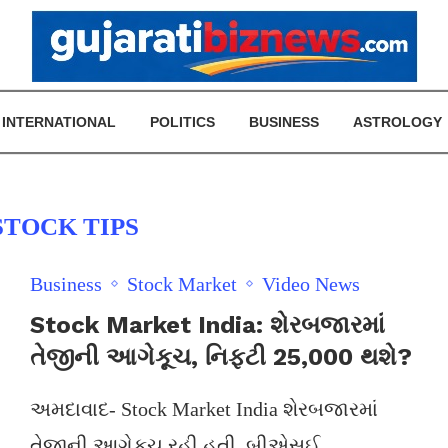
INTERNATIONAL
POLITICS
BUSINESS
ASTROLOGY
STOCK TIPS
Business
Stock Market
Video News
Stock Market India: શેરબજારમાં
તેજીની આગેકૂચ, નિફ્ટી 25,000 થશે?
અમદાવાદ- Stock Market India શેરબજારમાં
તેજીની આગેકૂચ રહી હતી. બીએસઈ