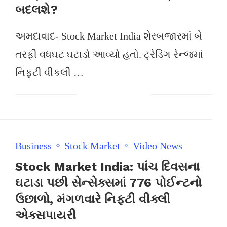
બદલશે?
અમદાવાદ- Stock Market India શેરબજારમાં બે
તરફી વધઘટ ઘટાડો આવ્યો હતો. ટ્રેડિંગ રેન્જમાં
નિફ્ટી વીકલી …
Business
Stock Market
Video News
Stock Market India: પાંચ દિવસના
ઘટાડા પછી સેન્સેક્સમાં 776 પોઈન્ટનો
ઉછાળો, મંગળવારે નિફ્ટી વીક્લી
એક્સપાયરી