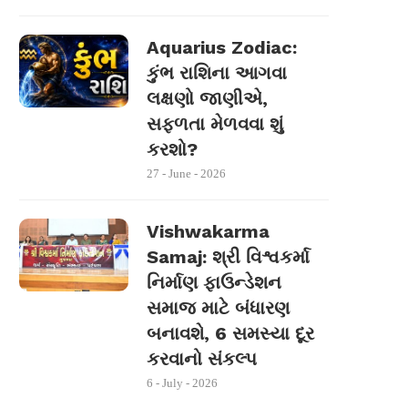
Aquarius Zodiac:
કુંભ રાશિના આગવા
લક્ષણો જાણીએ,
સફળતા મેળવવા શું
કરશો?
27 - June - 2026
Vishwakarma
Samaj: શ્રી વિશ્વકર્મા
નિર્માણ ફાઉન્ડેશન
સમાજ માટે બંધારણ
બનાવશે, 6 સમસ્યા દૂર
કરવાનો સંકલ્પ
6 - July - 2026