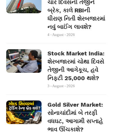
ચાર દિવસની તેજીને
બ્રેક, કાલે RBIની
ધીરાણ નિતી શેરબજારમાં
નવું બાઈંગ લાવશે?
4 - August - 2026
Stock Market India:
શેરબજારમાં ચોથા દિવસે
તેજીની આગેકૂચ, હવે
નિફ્ટી 25,000 થશે?
3 - August - 2026
Gold Silver Market:
સોનાચાંદીમાં બે તરફી
વધઘટ, આગામી સપ્તાહે
ભાવ ઊંચકાશે?