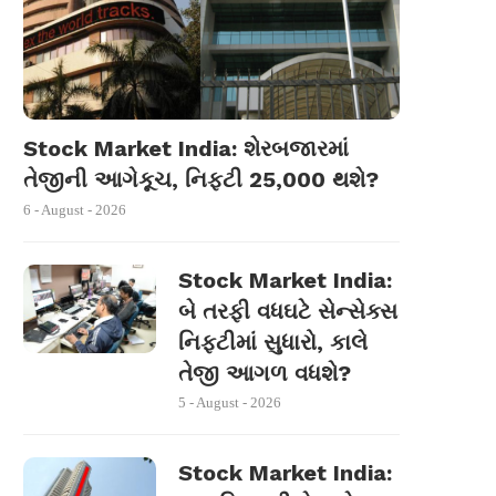
Stock Market India: શેરબજારમાં
તેજીની આગેકૂચ, નિફ્ટી 25,000 થશે?
6 - August - 2026
Stock Market India:
બે તરફી વધઘટે સેન્સેક્સ
નિફ્ટીમાં સુધારો, કાલે
તેજી આગળ વધશે?
5 - August - 2026
Stock Market India: