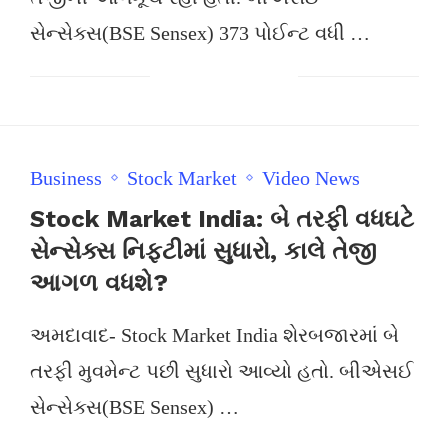
સેન્સેક્સ(BSE Sensex) 373 પોઈન્ટ વધી …
Business
Stock Market
Video News
Stock Market India: બે તરફી વધઘટે
સેન્સેક્સ નિફ્ટીમાં સુધારો, કાલે તેજી
આગળ વધશે?
અમદાવાદ- Stock Market India શેરબજારમાં બે
તરફી મુવમેન્ટ પછી સુધારો આવ્યો હતો. બીએસઈ
સેન્સેક્સ(BSE Sensex) …