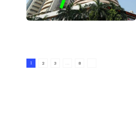
1
2
3
…
8