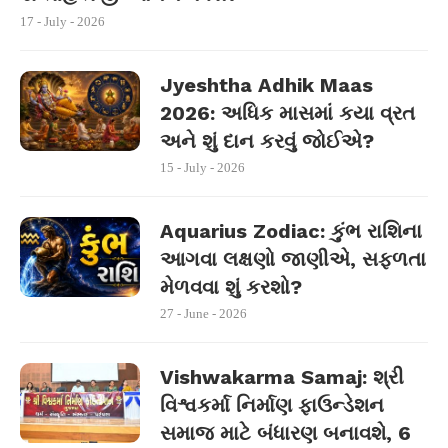
17 - July - 2026
Jyeshtha Adhik Maas
2026: અધિક માસમાં કયા વ્રત
અને શું દાન કરવું જોઈએ?
15 - July - 2026
Aquarius Zodiac: કુંભ રાશિના
આગવા લક્ષણો જાણીએ, સફળતા
મેળવવા શું કરશો?
27 - June - 2026
Vishwakarma Samaj: શ્રી
વિશ્વકર્મા નિર્માણ ફાઉન્ડેશન
સમાજ માટે બંધારણ બનાવશે, 6