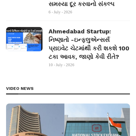
સમસ્યા દૂર કરવાનો સંકલ્પ
6 - July - 2026
Ahmedabad Startup:
નિષ્ણાતો -ઇન્ફ્લુએન્સર્સ
પ્રાઇવેટ ચેટમાંથી કરી શકશે 100
ટકા આવક, જાણો કેવી રીતે?
10 - July - 2026
VIDEO NEWS