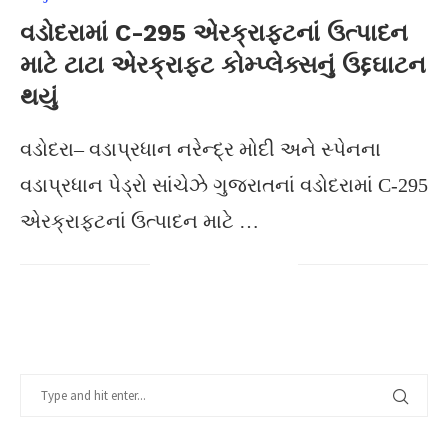
વડોદરામાં C-295 એરક્રાફ્ટનાં ઉત્પાદન
માટે ટાટા એરક્રાફ્ટ કોમ્પ્લેક્સનું ઉદ્દઘાટન
થયું
વડોદરા– વડાપ્રધાન નરેન્દ્ર મોદી અને સ્પેનના
વડાપ્રધાન પેડ્રો સાંચેઝે ગુજરાતનાં વડોદરામાં C-295
એરક્રાફ્ટનાં ઉત્પાદન માટે …