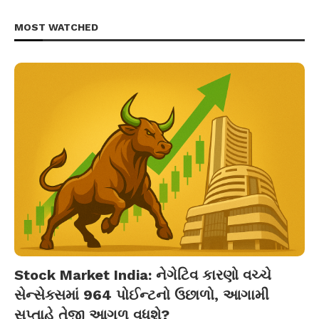
MOST WATCHED
Stock Market India: નેગેટિવ કારણો વચ્ચે
સેન્સેક્સમાં 964 પોઈન્ટનો ઉછાળો, આગામી
સપ્તાહે તેજી આગળ વધશે?