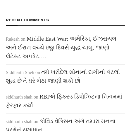
RECENT COMMENTS
Middle East War: અમેરિકા, ઈઝરાયલ
Rakesh
on
અને ઈરાન વચ્ચે છઠ્ઠા દિવસે યુદ્ધ ચાલુ, જાણો
લેટેસ્ટ અપડેટ….
તમે ખરીદેલ સોનાનો દાગીનો કેટલો
Siddharth Sheh
on
શુદ્ધ છે તે ઘરે બેઠા જાણી શકો છો
RBIએ ફિક્સ્ડ ડિપોઝિટના નિયમમાં
siddharth shah
on
ફેરફાર કર્યો
કોવિડ વેક્સિન અંગે તમારા મનના
siddharth shah
on
પ્રશ્નોનું સમાધાન