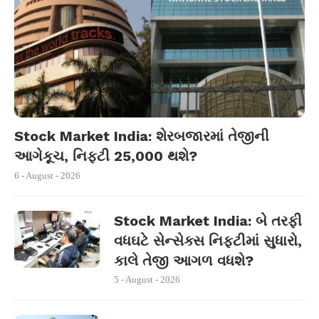
Stock Market India: શેરબજારમાં તેજીની
આગેકૂચ, નિફ્ટી 25,000 થશે?
6 - August - 2026
Stock Market India: બે તરફી
વધઘટે સેન્સેક્સ નિફ્ટીમાં સુધારો,
કાલે તેજી આગળ વધશે?
5 - August - 2026