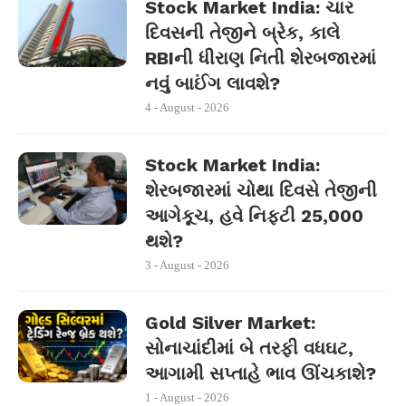
Stock Market India: ચાર
દિવસની તેજીને બ્રેક, કાલે
RBIની ધીરાણ નિતી શેરબજારમાં
નવું બાઈંગ લાવશે?
4 - August - 2026
Stock Market India:
શેરબજારમાં ચોથા દિવસે તેજીની
આગેકૂચ, હવે નિફ્ટી 25,000
થશે?
3 - August - 2026
Gold Silver Market:
સોનાચાંદીમાં બે તરફી વધઘટ,
આગામી સપ્તાહે ભાવ ઊંચકાશે?
1 - August - 2026