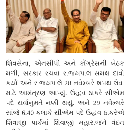
શિવસેના, એનસીપી અને કોંગ્રેસની બેઠક
મળી, સરકાર રચવા રાજ્યપાલ સમક્ષ દાવો
કર્યો અને રાજ્યપાલે 28 નવેમ્બરે શપથ લેવા
માટે આમંત્રણ આપ્યું. ઉદ્ધવ ઠાકરે સીએમ
પદે સર્વાનુમતે નક્કી થયું. અને 29 નવેમ્બરે
સાંજે 6.40 કલાકે સીએમ પદે ઉદ્ધવ ઠાકરેએ
શિવાજી પાર્કમાં શિવાજી મહારાજને વંદન