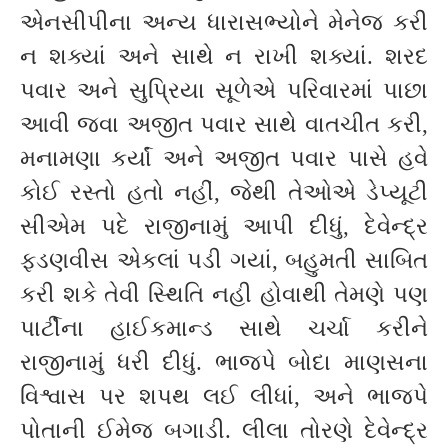
એનસીપીના અન્ય ધારાસભ્યોને મેનેજ કરી
ન શક્યાં અને સાથે ન રાખી શક્યાં. શરદ
પવાર અને સુપ્રિયા સૂળેએ પરિવારમાં પાછા
આવી જવા અજીત પવાર સાથે વાતચીત કરી,
મનામણા કર્યાં અને અજીત પવાર પાસે હવે
કોઈ રસ્તો હતો નહીં, જેથી તેઓએ ડેપ્યૂટી
સીએમ પદે રાજીનામું આપી દીધું, દેવેન્દ્ર
ફડણવીસ એકલાં પડી ગયાં, બહુમતી સાબિત
કરી શકે તેવી સ્થિતિ નહી હોવાથી તેમણે પણ
પાર્ટીના હાઈકમાન્ડ સાથે ચર્ચા કરીને
રાજીનામું ધરી દીધું. ભાજપે બોદા માણસના
વિશ્વાસ પર શપથ લઈ લીધાં, અને ભાજપે
પોતાની ઈમેજ બગાડી. લીલા તોરણે દેવેન્દ્ર