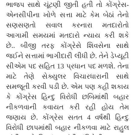
ભાજપ સાથે ચૂંટણી જીતી હતી તો કોંગ્રેસ-
એનસીપીના ખોળે સત્તા માટે કેમ બેઠાં તેનો
સણસણતો સવાલ કરનારા મતદારોતો
આગામી સમયમાં મતદારો ન્યાય કરી શકે
છે.. બીજી તરફ કોંગ્રેસે શિવસેના સાથે
જઈને સત્તામાં ભાગીદારી લીધી છે. તેને ડેપ્યૂટી
સીએમ પદ સહિત 13 પ્રધાન પદ મળશે. તેના
માટે તેણે સેક્યુલર વિચારધારાની સાથે
સમજૂતી કરવી પડી છે. એમ પણ કહી શકાય
કે કોંગ્રેસ હિન્દુ વિરોધી છબિમાંથી બહાર
નીકળવાની કવાયત કરી રહી હોય તેમ
જણાય છે. કોંગ્રેસ સતત 4 વર્ષથી હિન્દુ
વિરોધી છાપમાંથી બહાર નીકળવા માટે રાહુલ