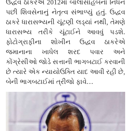
ઉદ્ધવ ઠાકરેએ 2012માં બાલાસાહેબના નિધન
પછી શિવસેનાનું નેતૃત્વ સંભાળ્યું હતું. ઉદ્ધવ
ઠાકરે ધારાસભ્યની ચૂંટણી લડ્યાં નથી, તેમણે
ધારાસભ્ય તરીકે ચૂંટાઈને આવવું પડશે.
ફોટોગ્રાફીના શોખીન ઉદ્ધવ ઠાકરેએ
જમાનાના ખાધેલ શરદ પવાર અને
કોંગ્રેસીઓ જોડે સત્તાની ભાગબટાઈ કરવાની
છે ત્યારે એક ન્યાયોઉક્તિ યાદ આવી રહી છે,
બેની ભાગબટાઈમાં ત્રીજો ફાવે…