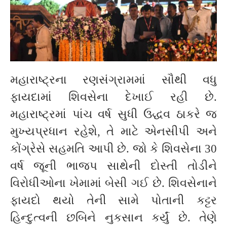
મહારાષ્ટ્રના રણસંગ્રામમાં સૌથી વધુ
ફાયદામાં શિવસેના દેખાઈ રહી છે.
મહારાષ્ટ્રમાં પાંચ વર્ષ સુધી ઉદ્ધવ ઠાકરે જ
મુખ્યપ્રધાન રહેશે, તે માટે એનસીપી અને
કોંગ્રેસે સહમતિ આપી છે. જો કે શિવસેના 30
વર્ષ જૂની ભાજપ સાથેની દોસ્તી તોડીને
વિરોધીઓના ખેમામાં બેસી ગઈ છે. શિવસેનાને
ફાયદો થયો તેની સામે પોતાની કટ્ટર
હિન્દુત્વની છબિને નુકસાન કર્યું છે. તેણે