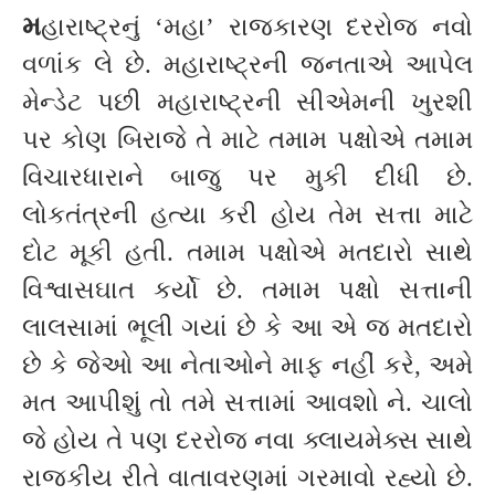
મ
હારાષ્ટ્રનું ‘મહા’ રાજકારણ દરરોજ નવો
વળાંક લે છે. મહારાષ્ટ્રની જનતાએ આપેલ
મેન્ડેટ પછી મહારાષ્ટ્રની સીએમની ખુરશી
પર કોણ બિરાજે તે માટે તમામ પક્ષોએ તમામ
વિચારધારાને બાજુ પર મુકી દીધી છે.
લોકતંત્રની હત્યા કરી હોય તેમ સત્તા માટે
દોટ મૂકી હતી. તમામ પક્ષોએ મતદારો સાથે
વિશ્વાસઘાત કર્યો છે. તમામ પક્ષો સત્તાની
લાલસામાં ભૂલી ગયાં છે કે આ એ જ મતદારો
છે કે જેઓ આ નેતાઓને માફ નહીં કરે, અમે
મત આપીશું તો તમે સત્તામાં આવશો ને. ચાલો
જે હોય તે પણ દરરોજ નવા ક્લાયમેક્સ સાથે
રાજકીય રીતે વાતાવરણમાં ગરમાવો રહ્યો છે.