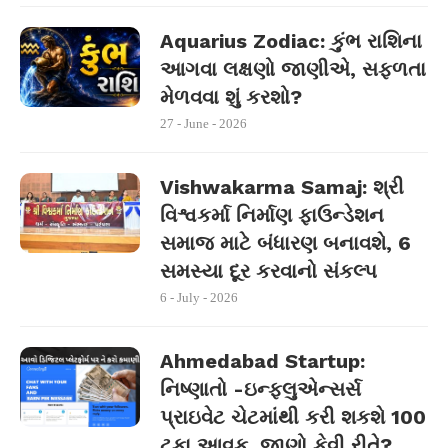
Aquarius Zodiac: કુંભ રાશિના
આગવા લક્ષણો જાણીએ, સફળતા
મેળવવા શું કરશો?
27 - June - 2026
Vishwakarma Samaj: શ્રી
વિશ્વકર્મા નિર્માણ ફાઉન્ડેશન
સમાજ માટે બંધારણ બનાવશે, 6
સમસ્યા દૂર કરવાનો સંકલ્પ
6 - July - 2026
Ahmedabad Startup:
નિષ્ણાતો -ઇન્ફ્લુએન્સર્સ
પ્રાઇવેટ ચેટમાંથી કરી શકશે 100
ટકા આવક, જાણો કેવી રીતે?