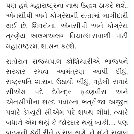
પણ હવે મહારાષ્ટ્રના નાથ ઉદ્ધવ ઠાકરે થશે.
એનસીપી અને કોંગ્રેસની સત્તામાં ભાગીદારી
થઈ છે. શિવસેના, એનસીપી અને કોંગ્રેસ
ત્રણેય અલગઅલગ વિચારધારાવાળી પાર્ટી
મહારાષ્ટ્રમાં શાસન કરશે.
રાતોરાત રાજ્યપાલ કોશિયારીએ ભાજપને
સરકાર રચવા આમંત્રણ આપી દીધું,
રાષ્ટ્રપતિ શાસન ઉઠાવી લીધું, વહેલી સવારે
સીએમ પદે દેવેન્દ્ર ફડણવીસ અને
એનસીપીના શરદ પવારના ભત્રીજા અજીત
પવારે ડેપ્યુટી સીએમ પદે શપથ લીધાં. ત્યારે
બધાને એમ થયું કે જોરદાર થયું બાકી… પણ
બહુમતી કેવી રીતે હાંસલ થશે, તે મોટો સવાલ