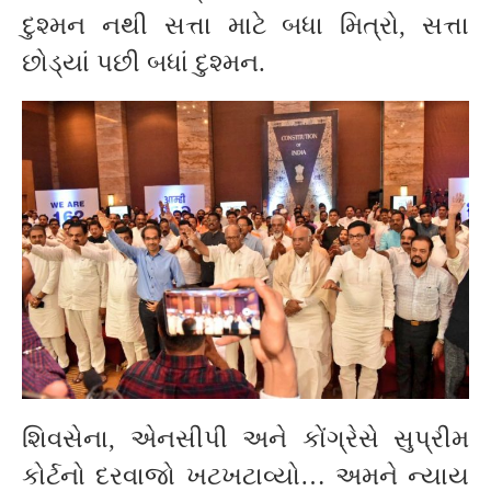
દુશ્મન નથી સત્તા માટે બધા મિત્રો, સત્તા
છોડ્યાં પછી બધાં દુશ્મન.
શિવસેના, એનસીપી અને કોંગ્રેસે સુપ્રીમ
કોર્ટનો દરવાજો ખટખટાવ્યો… અમને ન્યાય