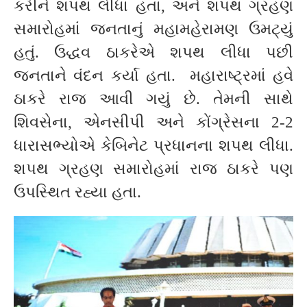
કરીને શપથ લીધા હતા, અને શપથ ગ્રહણ
સમારોહમાં જનતાનું મહામહેરામણ ઉમટ્યું
હતું. ઉદ્ધવ ઠાકરેએ શપથ લીધા પછી
જનતાને વંદન કર્યા હતા. મહારાષ્ટ્રમાં હવે
ઠાકરે રાજ આવી ગયું છે. તેમની સાથે
શિવસેના, એનસીપી અને કોંગ્રેસના 2-2
ધારાસભ્યોએ કેબિનેટ પ્રધાનના શપથ લીધા.
શપથ ગ્રહણ સમારોહમાં રાજ ઠાકરે પણ
ઉપસ્થિત રહ્યા હતા.