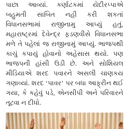
પાછા આવ્યાં. કર્ણાટકમાં યેદીરપ્પાએ
બહુમતી સાબિત નહી કરી શકતાં
વિધાનસભામાં રાજીનામુ આપ્યું હતું,
મહારાષ્ટ્રમાં દેવેન્દ્ર ફડણવીસે વિધાનસભા
મળે તે પહેલાં જ રાજીનામું આપ્યું. ભાજપથી
કાચું કપાયું હોવાનો અહેસાસ થયો. પણ
ભાજપની હાંસી ઉડી છે. અને સોશિયલ
મીડિયાએ શરદ પવારને અસલી ચાણકય
ગણાવ્યાં. શરદ ‘પાવર’ પર બધા આફ્રીન થઈ
ગયા, કે કહેવું પડે, એનસીપી અને પરિવારને
તૂટવા ન દીધો.