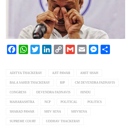
Facebook
WhatsApp
Twitter
LinkedIn
Copy
Gmail
Email
Messeng
Shar
Link
ADITYA THACKERAY
AJIT PAWAR
AMIT SHAH
BALA SAHEB THACKERAY
BJP
CM DEVENDRA FADNAVIS
CONGRESS
DEVENDRA FADNAVIS
HINDU
MAHARASHTRA
NCP
POLITICAL
POLITICS
SHARAD PAWAR
SHIV SENA
SHIVSENA
SUPREME COURT
UDDHAV THACKERAY