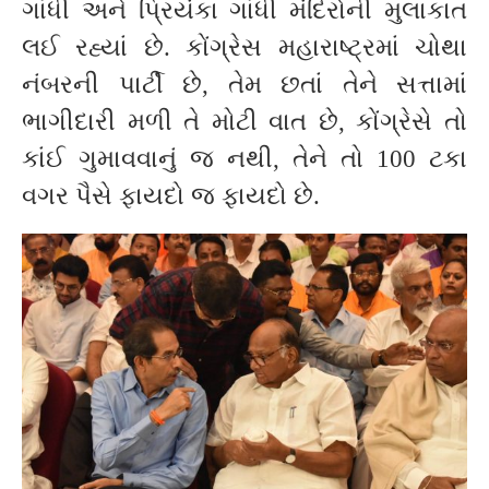
ગાંધી અને પ્રિયંકા ગાંધી મંદિરોની મુલાકાત
લઈ રહ્યાં છે. કોંગ્રેસ મહારાષ્ટ્રમાં ચોથા
નંબરની પાર્ટી છે, તેમ છતાં તેને સત્તામાં
ભાગીદારી મળી તે મોટી વાત છે, કોંગ્રેસે તો
કાંઈ ગુમાવવાનું જ નથી, તેને તો 100 ટકા
વગર પૈસે ફાયદો જ ફાયદો છે.