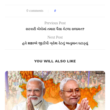
0 comments
0
Previous Post
સરકારી બેંકોમાં તમારા પૈસા કેટલા સલામત?
Next Post
હવે RBIએ જીડીપી ગ્રોથ રેટનું અનુમાન ઘટાડ્યું
YOU WILL ALSO LIKE