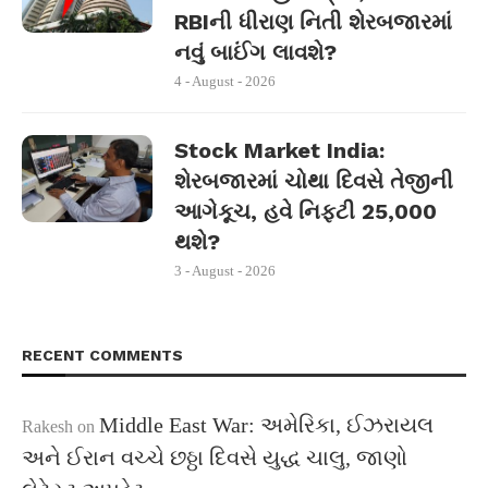
RBIની ધીરાણ નિતી શેરબજારમાં
નવું બાઈંગ લાવશે?
4 - August - 2026
Stock Market India:
શેરબજારમાં ચોથા દિવસે તેજીની
આગેકૂચ, હવે નિફ્ટી 25,000
થશે?
3 - August - 2026
RECENT COMMENTS
Middle East War: અમેરિકા, ઈઝરાયલ
Rakesh
on
અને ઈરાન વચ્ચે છઠ્ઠા દિવસે યુદ્ધ ચાલુ, જાણો