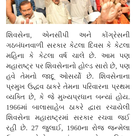
શિવસેના, એનસીપી અને કોંગ્રેસની
ગઠબંધનવાળી સરકાર કેટલા દિવસ કે કેટલા
મહિના કે કેટલા વર્ષ ચાલે છે. આમ પણ
મહારાષ્ટ્ર પર શિવસેનાનો હોલ્ડ સારો છે, પણ
હવે તેમનો જાદૂ ઓસર્યો છે. શિવસેનાના
પ્રમુખ ઉદ્ધવ ઠાકરે તેમના પરિવારના પ્રથમ
વ્યક્તિ છે, કે જે મુખ્યપ્રધાન બન્યાં હોય.
1966માં બાલાસાહેબ ઠાકરે દ્વારા રચાયેલી
શિવસેના મહારાષ્ટ્રમાં સરકાર રચવા જઈ
રહી છે. 27 જુલાઈ, 1960ના રોજ જન્મેલા