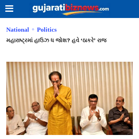
National
Politics
મહારાષ્ટ્રમાં હાઉઝ ધ જોશ? હવે ‘ઠાકરે’ રાજ