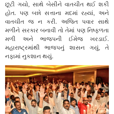
છૂટી ગયો, સાથે બેસીને વાતચીત થઈ શકી
હોત. પણ બન્ને સત્તાના મદમાં રહ્યાં, અને
વાતચીત જ ન કરી. અજિત પવાર સાથે
મળીને સરકાર બનાવી તો તેમાં પણ નિષ્ફળતા
મળી અને ભાજપની ઈમેજ ખરડાઈ.
મહારાષ્ટ્રમાંથી ભાજપનું શાસન ગયું, તે
નફામાં નુકશાન થયું.