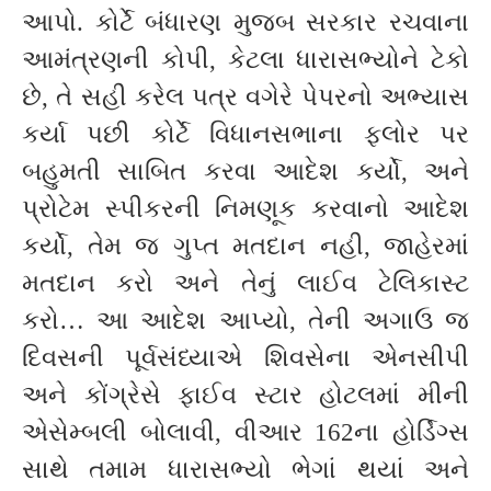
આપો. કોર્ટે બંધારણ મુજબ સરકાર રચવાના
આમંત્રણની કોપી, કેટલા ધારાસભ્યોને ટેકો
છે, તે સહી કરેલ પત્ર વગેરે પેપરનો અભ્યાસ
કર્યા પછી કોર્ટે વિધાનસભાના ફ્લોર પર
બહુમતી સાબિત કરવા આદેશ કર્યો, અને
પ્રોટેમ સ્પીકરની નિમણૂક કરવાનો આદેશ
કર્યો, તેમ જ ગુપ્ત મતદાન નહી, જાહેરમાં
મતદાન કરો અને તેનું લાઈવ ટેલિકાસ્ટ
કરો… આ આદેશ આપ્યો, તેની અગાઉ જ
દિવસની પૂર્વસંધ્યાએ શિવસેના એનસીપી
અને કોંગ્રેસે ફાઈવ સ્ટાર હોટલમાં મીની
એસેમ્બલી બોલાવી, વીઆર 162ના હોર્ડિગ્સ
સાથે તમામ ધારાસભ્યો ભેગાં થયાં અને