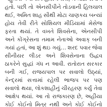
હતો. પછી તો એનસીપીને તોડવાની હિલચાલ
થઈ, અમિત શાહ સૌથી મોટા ચાણકય બન્યાં
હોય તેવી રીતે સોશિયલ મીડિયામાં મેસેજ
ફરતા થયાં. તે વખતે શિવસેના, એનસીપી
અને કોંગ્રેસના તમામ નેતાઓ અવાક્ બની
ગયાં હતાં, આ શું થઇ ગયું… શરદ પવાર જેવા
સીનીયર લીડર અને શિવસેનાના ઉદ્ધવ
ઠાકરેને સુદ્ધાં ગંધ ન આવી. રાતોરાત સરકાર
બની ગઈ, રાજ્યપાલ પર સવાલો ઉઠ્યાં,
કેન્દ્રમાં સત્તામાં રહેલી ભાજપ પર પણ
સવાલો થયા, લોકશાહીનું ચીરહરણ કર્યું તેવા
આક્ષેપ થયાં. આ તો રાજકારણ છે, અહીંયા
કોઈ કોઈનો મિત્ર નથી અને કોઈ કોઈનો