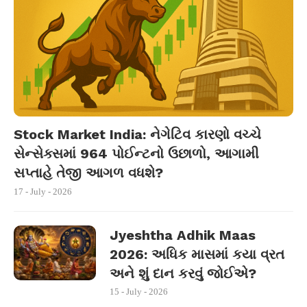
Stock Market India: નેગેટિવ કારણો વચ્ચે
સેન્સેક્સમાં 964 પોઈન્ટનો ઉછાળો, આગામી
સપ્તાહે તેજી આગળ વધશે?
17 - July - 2026
Jyeshtha Adhik Maas
2026: અધિક માસમાં કયા વ્રત
અને શું દાન કરવું જોઈએ?
15 - July - 2026