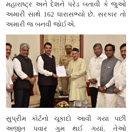
મહારાષ્ટ્ર અને દેશને પરેડ બતાવી કે જુઓ
અમારી સાથે 162 ધારાસભ્યો છે. સરકાર તો
અમારી જ બનવી જોઈએ.
સુપ્રીમ કોર્ટનો ચૂકાદો આવી ગયા પછી
અજીત પવાર ગુમ થઈ ગયાં. તેઓ