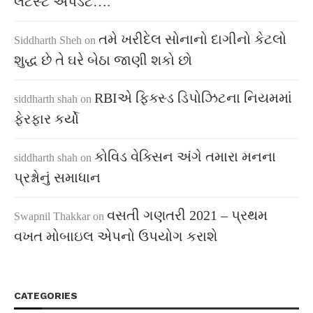
લેટેસ્ટ અપડેટ….
તમે ખરીદેલ સોનાનો દાગીનો કેટલો
Siddharth Sheh
on
શુદ્ધ છે તે ઘરે બેઠા જાણી શકો છો
RBIએ ફિક્સ્ડ ડિપોઝિટના નિયમમાં
siddharth shah
on
ફેરફાર કર્યો
કોવિડ વેક્સિન અંગે તમારા મનના
siddharth shah
on
પ્રશ્નોનું સમાધાન
વસતી ગણતરી 2021 – પ્રથમ
Swapnil Thakkar
on
વખત મોબાઇલ એપનો ઉપયોગ કરાશે
CATEGORIES