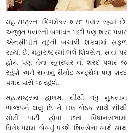
મહારાષ્ટ્રના કિંગમેકર શરદ પવાર રહ્યાં છે.
અજીત પવારની બગાવત પછી પણ શરદ પવાર
એનસીપીને તૂટતી બચાવી શકવામાં સફળ
રહ્યાં છે. મહારાષ્ટ્રમાં ભલે શિવસેના સત્તા પર
હોય પણ તેના સૂત્રધાર તો શરદ પવાર જ
રહેશે અને સત્તાનું રીમોટ કન્ટ્રોલ પણ શરદ
પવાર પાસે જ રહેશે.
મહારાષ્ટ્રમાં હાલમાં સૌથી વધુ નુકસાન
ભાજપને થયું છે. તે 105 બેઠક સાથે સૌથી
મોટી પાર્ટી હોવા છતાં વિધાનસભામાં
વિરોધપક્ષમાં બેસવું પડશે. શિવસેના સાથે સાથ