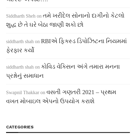
તમે ખરીદેલ સોનાનો દાગીનો કેટલો
Siddharth Sheh
on
શુદ્ધ છે તે ઘરે બેઠા જાણી શકો છો
RBIએ ફિક્સ્ડ ડિપોઝિટના નિયમમાં
siddharth shah
on
ફેરફાર કર્યો
કોવિડ વેક્સિન અંગે તમારા મનના
siddharth shah
on
પ્રશ્નોનું સમાધાન
વસતી ગણતરી 2021 – પ્રથમ
Swapnil Thakkar
on
વખત મોબાઇલ એપનો ઉપયોગ કરાશે
CATEGORIES