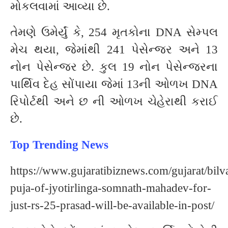
મોકલવામાં આવ્યા છે.
તેમણે ઉમેર્યું કે, 254 મૃતકોના DNA સેમ્પલ
મેચ થયા, જેમાંથી 241 પેસેન્જર અને 13
નોન પેસેન્જર છે. કુલ 19 નોન પેસેન્જરના
પાર્થિવ દેહ સોંપાયા જેમાં 13ની ઓળખ DNA
રિપોર્ટથી અને છ ની ઓળખ ચેહેરાથી કરાઈ
છે.
Top Trending News
https://www.gujaratibiznews.com/gujarat/bilv
puja-of-jyotirlinga-somnath-mahadev-for-
just-rs-25-prasad-will-be-available-in-post/