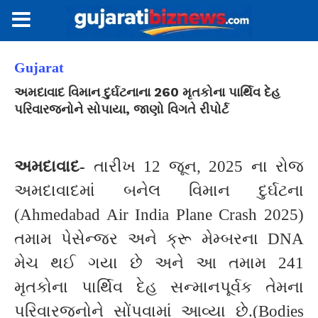
Gujarat
અમદાવાદ વિમાન દુર્ઘટનાના 260 મૃતકોના પાર્થિવ દેહ
પરિવારજનોને સોપાયા, જાણો વિગતે રીપોર્ટ
અમદાવાદ-
તારીખ 12 જૂન, 2025 ના રોજ
અમદાવાદમાં બનેલ વિમાન દુર્ઘટના
(Ahmedabad Air India Plane Crash 2025)
તમામ પેસેન્જર અને ક્રૂ મેમ્બરના DNA
મેચ થઈ ગયા છે અને આ તમામ 241
મૃતકોના પાર્થિવ દેહ સન્માનપૂર્વક તેમના
પરિવારજનોને સોંપવામાં આવ્યા છે.(Bodies