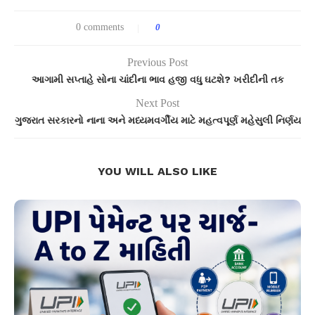
0 comments
0
Previous Post
આગામી સપ્તાહે સોના ચાંદીના ભાવ હજી વધુ ઘટશે? ખરીદીની તક
Next Post
ગુજરાત સરકારનો નાના અને મધ્યમવર્ગીય માટે મહત્વપૂર્ણ મહેસુલી નિર્ણય
YOU WILL ALSO LIKE