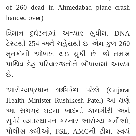
of 260 dead in Ahmedabad plane crash
handed over)
વિમાન દુર્ઘટનામાં અત્યાર સુધીમાં DNA
ટેસ્ટથી 254 અને ચહેરાથી છ એમ કુલ 260
મૃતકોની ઓળખ થઇ ચુકી છે, જે તમામ
પાર્થિવ દેહ પરિવારજનોને સોંપાવામાં આવ્યા
છે.
આરોગ્યપ્રધાન ઋષિકેશ પટેલે (Gujarat
Health Minister Rushikesh Patel) આ ક્ષણે
આ સમગ્ર ઘટના બાદની કામગીરી અને
સુપેરે વ્યવસ્થાપન કરનાર આરોગ્ય કર્મીઓ,
પોલીસ કર્મીઓ, FSL, AMCની ટીમ, સ્વયં