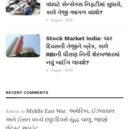
વધઘટે સેન્સેક્સ નિફ્ટીમાં સુધારો,
કાલે તેજી આગળ વધશે?
5 - August - 2026
Stock Market India: ચાર
દિવસની તેજીને બ્રેક, કાલે
RBIની ધીરાણ નિતી શેરબજારમાં
નવું બાઈંગ લાવશે?
4 - August - 2026
RECENT COMMENTS
Middle East War: અમેરિકા, ઈઝરાયલ
Rakesh
on
અને ઈરાન વચ્ચે છઠ્ઠા દિવસે યુદ્ધ ચાલુ, જાણો
લેટેસ્ટ અપડેટ….