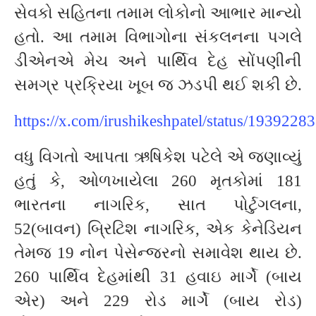
સેવકો સહિતના તમામ લોકોનો આભાર માન્યો
હતો. આ તમામ વિભાગોના સંકલનના પગલે
ડીએનએ મેચ અને પાર્થિવ દેહ સોંપણીની
સમગ્ર પ્રક્રિયા ખૂબ જ ઝડપી થઈ શકી છે.
https://x.com/irushikeshpatel/status/19392
વધુ વિગતો આપતા ઋષિકેશ પટેલે એ જણાવ્યું
હતું કે, ઓળખાયેલા 260 મૃતકોમાં 181
ભારતના નાગરિક, સાત પોર્ટુગલના,
52(બાવન) બ્રિટિશ નાગરિક, એક કેનેડિયન
તેમજ 19 નોન પેસેન્જરનો સમાવેશ થાય છે.
260 પાર્થિવ દેહમાંથી 31 હવાઇ માર્ગે (બાય
એર) અને 229 રોડ માર્ગે (બાય રોડ)