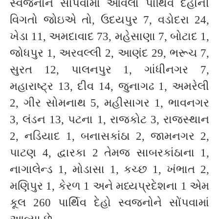
સ્વજનોને સોંપવામાં આવેલા પાર્થિવ દેહોની
વિગતો જોઇએ તો, ઉદયપુર 7, વડોદરા 24,
ખેડા 11, અમદાવાદ 73, મહેસાણા 7, બોટાદ 1,
જોધપુર 1, અરવલ્લી 2, આણંદ 29, ભરૂચ 7,
સુરત 12, પાલનપુર 1, ગાંધીનગર 7,
મહારાષ્ટ્ર 13, દીવ 14, જુનાગઢ 1, અમરેલી
2, ગીર સોમનાથ 5, મહીસાગર 1, ભાવનગર
3, લંડન 13, પટના 1, રાજકોટ 3, રાજસ્થાન
2, નડિયાદ 1, બનાસકાંઠા 2, જામનગર 2,
પાટણ 4, દ્વારકા 2 તેમજ સાબરકાંઠાના 1,
નાગાલેન્ડ 1, મોડાસા 1, કચ્છ 1, ખંભાત 2,
મણિપુર 1, કેરળ 1 અને મધ્યપ્રદેશના 1 એમ
કૂલ 260 પાર્થિવ દેહો સ્વજનોને સોંપવામાં