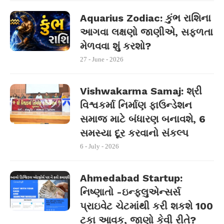
Aquarius Zodiac: કુંભ રાશિના
આગવા લક્ષણો જાણીએ, સફળતા
મેળવવા શું કરશો?
27 - June - 2026
Vishwakarma Samaj: શ્રી
વિશ્વકર્મા નિર્માણ ફાઉન્ડેશન
સમાજ માટે બંધારણ બનાવશે, 6
સમસ્યા દૂર કરવાનો સંકલ્પ
6 - July - 2026
Ahmedabad Startup:
નિષ્ણાતો -ઇન્ફ્લુએન્સર્સ
પ્રાઇવેટ ચેટમાંથી કરી શકશે 100
ટકા આવક, જાણો કેવી રીતે?