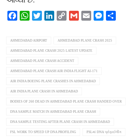
આવ્યા છે.
Facebook
WhatsApp
Twitter
LinkedIn
Copy
Gmail
Email
Messeng
Shar
Link
AHMEDABAD AIRPORT
AHMEDABAD PLANE CRASH 2025
AHMEDABAD PLANE CRASH 2025 LATEST UPDATE
AHMEDABAD PLANE CRASH ACCIDENT
AHMEDABAD PLANE CRASH AIR INDIA FLIGHT AI-171
AIR INDIA BOEING PLANE CRASHES IN AHMEDABAD
AIR INDIA PLANE CRASH IN AHMEDABAD
BODIES OF 260 DEAD IN AHMEDABAD PLANE CRASH HANDED OVER
DNA SAMPLE MATCH IN AHMEDABAD PLANE CRASH
DNA SAMPLE TESTING AFTER PLANE CRASH IN AHMEDABAD
FSL WORK TO SPEED UP DNA PROFILING
FSLમાં DNA પ્રોફાઈલીંગ