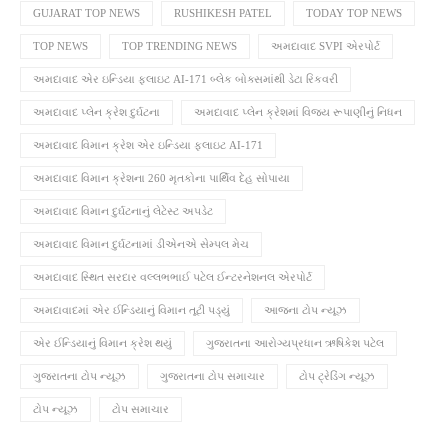
GUJARAT TOP NEWS
RUSHIKESH PATEL
TODAY TOP NEWS
TOP NEWS
TOP TRENDING NEWS
અમદાવાદ SVPI એરપોર્ટ
અમદાવાદ એર ઇન્ડિયા ફ્લાઇટ AI-171 બ્લેક બોક્સમાંથી ડેટા રિકવરી
અમદાવાદ પ્લેન ક્રેશ દુર્ઘટના
અમદાવાદ પ્લેન ક્રેશમાં વિજય રૂપાણીનું નિધન
અમદાવાદ વિમાન ક્રેશ એર ઇન્ડિયા ફ્લાઇટ AI-171
અમદાવાદ વિમાન ક્રેશના 260 મૃતકોના પાર્થિવ દેહ સોપાયા
અમદાવાદ વિમાન દુર્ઘટનાનું લેટેસ્ટ અપડેટ
અમદાવાદ વિમાન દુર્ઘટનામાં ડીએનએ સેમ્પલ મેચ
અમદાવાદ સ્થિત સરદાર વલ્લભભાઈ પટેલ ઈન્ટરનેશનલ એરપોર્ટ
અમદાવાદમાં એર ઈન્ડિયાનું વિમાન તૂટી પડ્યું
આજના ટોપ ન્યૂઝ
એર ઈન્ડિયાનું વિમાન ક્રેશ થયું
ગુજરાતના આરોગ્યપ્રધાન ઋષિકેશ પટેલ
ગુજરાતના ટોપ ન્યૂઝ
ગુજરાતના ટોપ સમાચાર
ટોપ ટ્રેડિંગ ન્યૂઝ
ટોપ ન્યૂઝ
ટોપ સમાચાર