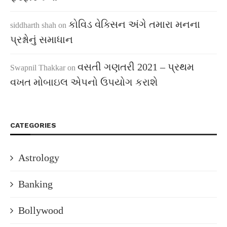
કોવિડ વેક્સિન અંગે તમારા મનના
siddharth shah
on
પ્રશ્નોનું સમાધાન
વસતી ગણતરી 2021 – પ્રથમ
Swapnil Thakkar
on
વખત મોબાઇલ એપનો ઉપયોગ કરાશે
CATEGORIES
Astrology
Banking
Bollywood