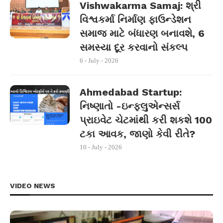
Vishwakarma Samaj: શ્રી
વિશ્વકર્મા નિર્માણ ફાઉન્ડેશન
સમાજ માટે બંધારણ બનાવશે, 6
સમસ્યા દૂર કરવાનો સંકલ્પ
6 - July - 2026
Ahmedabad Startup:
નિષ્ણાતો -ઇન્ફ્લુએન્સર્સ
પ્રાઇવેટ ચેટમાંથી કરી શકશે 100
ટકા આવક, જાણો કેવી રીતે?
10 - July - 2026
VIDEO NEWS