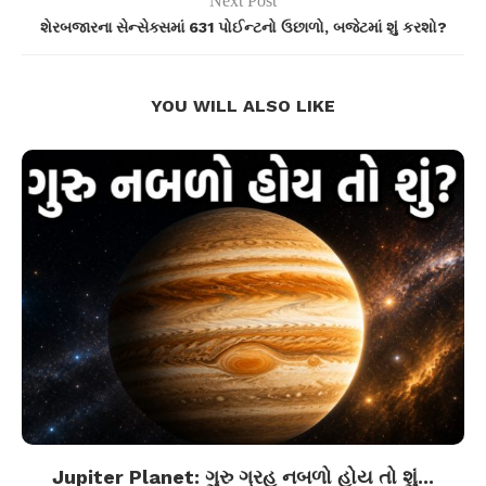
Next Post
શેરબજારના સેન્સેક્સમાં 631 પોઈન્ટનો ઉછાળો, બજેટમાં શું કરશો?
YOU WILL ALSO LIKE
Jupiter Planet: ગુરુ ગ્રહ નબળો હોય તો શું...