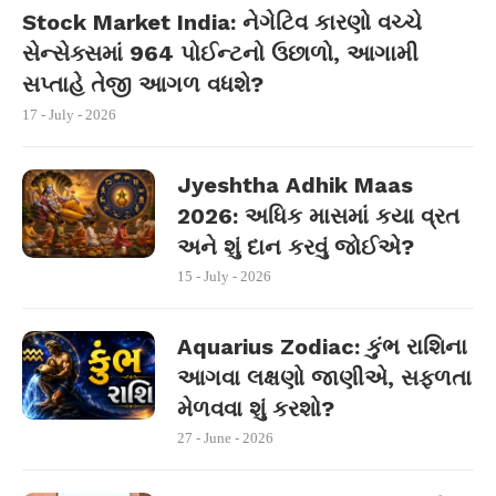
Stock Market India: નેગેટિવ કારણો વચ્ચે
સેન્સેક્સમાં 964 પોઈન્ટનો ઉછાળો, આગામી
સપ્તાહે તેજી આગળ વધશે?
17 - July - 2026
Jyeshtha Adhik Maas
2026: અધિક માસમાં કયા વ્રત
અને શું દાન કરવું જોઈએ?
15 - July - 2026
Aquarius Zodiac: કુંભ રાશિના
આગવા લક્ષણો જાણીએ, સફળતા
મેળવવા શું કરશો?
27 - June - 2026