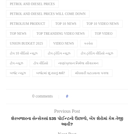
PETROL AND DIESEL PRICES
PETROL AND DIESEL PRICES WILL COME DOWN
PETROLIUM PRODUCT
TOP 10 NEWS
TOP 10 VIDEO NEWS
TOP NEWS
TOP TREANDING VIDEO NEWS
TOP VIDEO
UNION BUDGET 2025
VIDEO NEWS
કરવેરા
ટોપ 10 વીડિયો ન્યૂઝ
ટોપ ટ્રેડિંગ ન્યૂઝ
ટોપ ટ્રેડિંગ વીડિયો ન્યૂઝ
ટોપ ન્યૂઝ
ટોપ વીડિયો
નાણાંપ્રધાન નિર્મલા સીતારમન
બજેટ ન્યૂઝ
બજેટમાં શું સસ્તું થશે?
મોંઘવારી ઘટાડવાના પગલા
0 comments
0
Previous Post
શેરબજારના સેન્સેક્સાં 535 પોઈન્ટનો ઉછાળો, બેંક શેરોમાં કેમ તેજી
આવી?