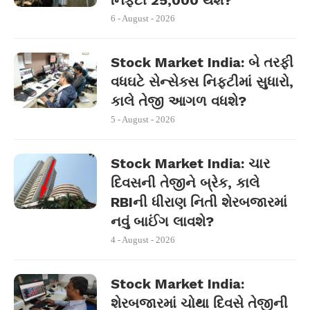
નિફ્ટી 25,000 થશે?
6 - August - 2026
Stock Market India: બે તરફી
વધઘટે સેન્સેક્સ નિફ્ટીમાં સુધારો,
કાલે તેજી આગળ વધશે?
5 - August - 2026
Stock Market India: ચાર
દિવસની તેજીને બ્રેક, કાલે
RBIની ધીરાણ નિતી શેરબજારમાં
નવું બાઈંગ લાવશે?
4 - August - 2026
Stock Market India:
શેરબજારમાં ચોથા દિવસે તેજીની