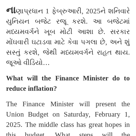
ના
ણાપ્રધાન 1 ફેબ્રુઆરી, 2025ને શનિવારે
યુનિયન બજેટ રજૂ કરશે. આ બજેટમાં
મધ્યમવર્ગને ખૂબ મોટી આશા છે. સરકાર
મોંઘવારી ઘટાડવા માટે કેવા પગલા છે, અને શું
સસ્તું કરશે, જેથી મધ્યમવર્ગને રાહત થાય.
જૂઓ વીડિયો…
What will the Finance Minister do to
reduce inflation?
The Finance Minister will present the
Union Budget on Saturday, February 1,
2025. The middle class has great hopes in
this budget. What steps will the