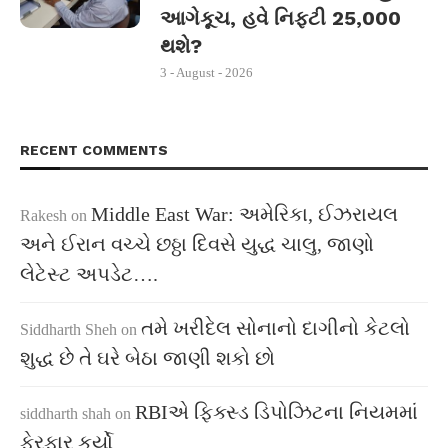
આગેકૂચ, હવે નિફ્ટી 25,000
થશે?
3 - August - 2026
RECENT COMMENTS
Middle East War: અમેરિકા, ઈઝરાયલ
Rakesh
on
અને ઈરાન વચ્ચે છઠ્ઠા દિવસે યુદ્ધ ચાલુ, જાણો
લેટેસ્ટ અપડેટ….
તમે ખરીદેલ સોનાનો દાગીનો કેટલો
Siddharth Sheh
on
શુદ્ધ છે તે ઘરે બેઠા જાણી શકો છો
RBIએ ફિક્સ્ડ ડિપોઝિટના નિયમમાં
siddharth shah
on
ફેરફાર કર્યો