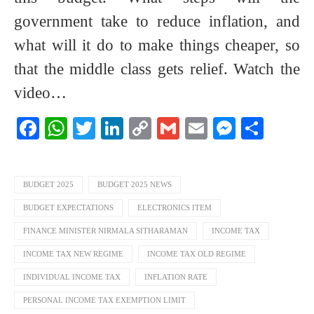
government take to reduce inflation, and
what will it do to make things cheaper, so
that the middle class gets relief. Watch the
video…
Facebook
WhatsApp
Twitter
LinkedIn
Copy
Gmail
Email
Messeng
Shar
Link
BUDGET 2025
BUDGET 2025 NEWS
BUDGET EXPECTATIONS
ELECTRONICS ITEM
FINANCE MINISTER NIRMALA SITHARAMAN
INCOME TAX
INCOME TAX NEW REGIME
INCOME TAX OLD REGIME
INDIVIDUAL INCOME TAX
INFLATION RATE
PERSONAL INCOME TAX EXEMPTION LIMIT