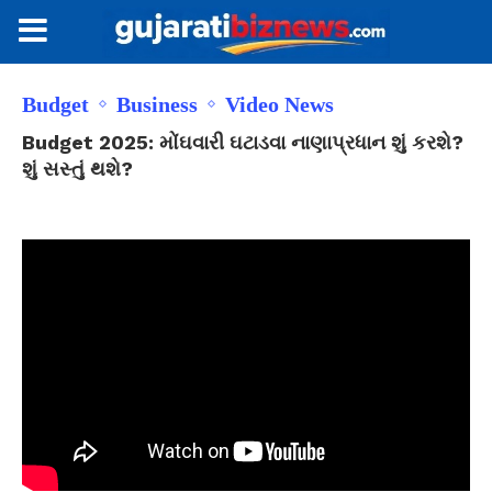
Budget
Business
Video News
Budget 2025: મોંઘવારી ઘટાડવા નાણાપ્રધાન શું કરશે?
શું સસ્તું થશે?