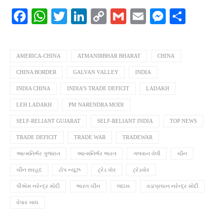
Facebook
WhatsApp
Twitter
LinkedIn
Copy
Gmail
Email
Messeng
Shar
Link
AMERICA-CHINA
ATMANIRBHAR BHARAT
CHINA
CHINA BORDER
GALVAN VALLEY
INDIA
INDIA CHINA
INDIA'S TRADE DEFICIT
LADAKH
LEH LADAKH
PM NARENDRA MODI
SELF-RELIANT GUJARAT
SELF-RELIANT INDIA
TOP NEWS
TRADE DEFICIT
TRADE WAR
TRADEWAR
આત્મનિર્ભર ગુજરાત
આત્મનિર્ભર ભારત
ગલવાન વેલી
ચીન
ચીન સરહદ
ટોપ ન્યૂઝ
ટ્રેડ વૉર
ટ્રેડવોર
પીએમ નરેન્દ્ર મોદી
ભારત ચીન
લદાખ
વડાપ્રધાન નરેન્દ્ર મોદી
વેપાર ખાધ