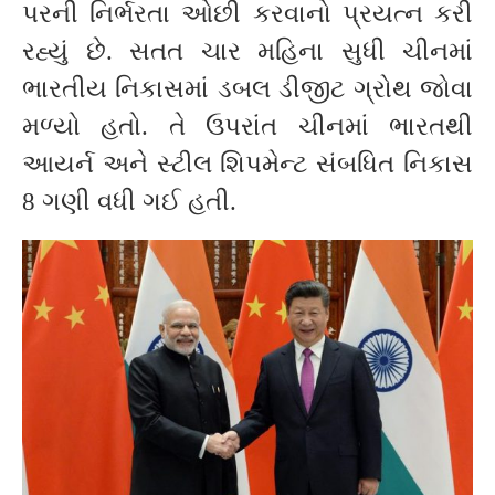
પરની નિર્ભરતા ઓછી કરવાનો પ્રયત્ન કરી
રહ્યું છે. સતત ચાર મહિના સુધી ચીનમાં
ભારતીય નિકાસમાં ડબલ ડીજીટ ગ્રોથ જોવા
મળ્યો હતો. તે ઉપરાંત ચીનમાં ભારતથી
આયર્ન અને સ્ટીલ શિપમેન્ટ સંબધિત નિકાસ
8 ગણી વધી ગઈ હતી.