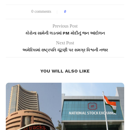
0 comments
0
Previous Post
કોરોના સામેની લડતમાં PM મોદીનું જન આંદોલન
Next Post
અમેરિકામાં રાષ્ટ્રપતિ ચૂંટણી પર સમગ્ર વિશ્વની નજર
YOU WILL ALSO LIKE