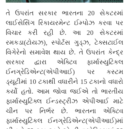
તે ઉપરાંત સરકાર ભારતના 20 સેકટરમાં
લાઈસેસિંગ રિકાયરમેન્ટ ઈમ્પોઝ કરવા પર
વિચાર કરી રહી છે. આ 20 સેકટરમાં
રમકડા(ટોયઝ), સ્પોર્ટસ ગુડ્ઝ, ટેક્સટાઈલ
વિગેરેનો સમાવેશ થાય છે. તે ઉપરાંત કેન્દ્ર
સરકાર દ્વારા એક્ટિવ ફાર્માસ્યુટિકલ
ઈનગ્રેડિએન્ટ(એપીઆઈ) પર કસ્ટમ
ડ્યૂટીમાં 10 ટકાથી વધારીને 15 ટકાનો વધારો
કર્યો હતો. આમ જોવા જઈએ તો ભારતીય
ફાર્માસ્યુટિક્લ ઈન્ડસ્ટ્રીઝ એપીઆઈ માટે
ચીન પર નિર્ભર છે. ભારતના એક્ટિવ
ફાર્માસ્યુટિકલ ઈનગ્રેડિએન્ટ(એપીઆઈ)માં