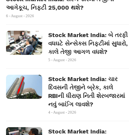
આગેકૂચ, નિફ્ટી 25,000 થશે?
6 - August - 2026
Stock Market India: બે તરફી
વધઘટે સેન્સેક્સ નિફ્ટીમાં સુધારો,
કાલે તેજી આગળ વધશે?
5 - August - 2026
Stock Market India: ચાર
દિવસની તેજીને બ્રેક, કાલે
RBIની ધીરાણ નિતી શેરબજારમાં
નવું બાઈંગ લાવશે?
4 - August - 2026
Stock Market India: