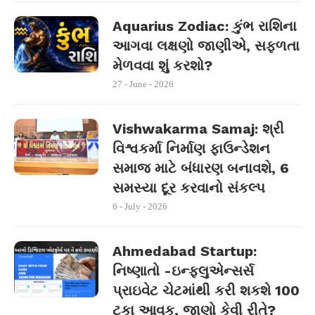
Aquarius Zodiac: કુંભ રાશિના
આગવા લક્ષણો જાણીએ, સફળતા
મેળવવા શું કરશો?
27 - June - 2026
Vishwakarma Samaj: શ્રી
વિશ્વકર્મા નિર્માણ ફાઉન્ડેશન
સમાજ માટે બંધારણ બનાવશે, 6
સમસ્યા દૂર કરવાનો સંકલ્પ
6 - July - 2026
Ahmedabad Startup:
નિષ્ણાતો -ઇન્ફ્લુએન્સર્સ
પ્રાઇવેટ ચેટમાંથી કરી શકશે 100
ટકા આવક, જાણો કેવી રીતે?