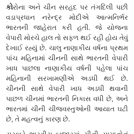
કો
રોના અને ચીન સરહદ પર તંગદિલી પછી
વડાપ્રધાન નરેન્દ્ર મોદીએ આત્મનિર્ભર
ભારતની જાહેરાત કરી હતી. જે યોજના
વેપારી મોરચે હાલ તો સફળ થઈ રહી હોય તેવું
દેખાઈ રહ્યું છે. ચાલુ નાણાકીય વર્ષના પ્રથમ
પાંચ મહિનામાં ચીનની સાથે ભારતની વેપારી
ખાધ પાછલા નાણાકીય વર્ષની પહેલા પાંચ
મહિનાની સરખામણીએ અડધી થઈ છે.
ચીનની સાથે વેપારી ખાધ અડધી થવાની
પાછળ ચીનમાં ભારતની નિકાસ વધી છે, અને
ભારતમાં ચીની ચીજવસ્તુઓની આયાત ઘટી
છે, તે મહત્વનું કારણ છે.