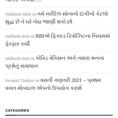
તમે ખરીદેલ સોનાનો દાગીનો કેટલો
Siddharth Sheh
on
શુદ્ધ છે તે ઘરે બેઠા જાણી શકો છો
RBIએ ફિક્સ્ડ ડિપોઝિટના નિયમમાં
siddharth shah
on
ફેરફાર કર્યો
કોવિડ વેક્સિન અંગે તમારા મનના
siddharth shah
on
પ્રશ્નોનું સમાધાન
વસતી ગણતરી 2021 – પ્રથમ
Swapnil Thakkar
on
વખત મોબાઇલ એપનો ઉપયોગ કરાશે
CATEGORIES