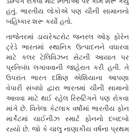
ડમ્પિંગ રોકવા માટે નિતીઓ પર કામ શરૂ કર્યું
હતું. ભારતીય લોકોએ પણ ચીની સામાનનો
બહિષ્કાર શરૂ કર્યો હતો.
તાજેતરમાં ડાયરેક્ટરોટ જનરલ ઓફ ફોરેન
ટ્રેડે ભારતમાં સ્થાનિક ઉત્પાદનને વધારવા
માટે કલર ટેલિવિઝન સેટની આયાત પર
પ્રતિબંધ લગાવવાની જાહેરાત કરી હતી. તે
ઉપરાંત ભારત દક્ષિણ એશિયાના આપણા
વેપારી સંબધો દ્વારા ભારતમાં ચીની સામાનો
આવવા માટે થઈ રહેલ રિરુટિંગને પણ રોકવા
માંગે છે. વિતેલા કેટલાક વર્ષોમાં ભારતીય ફોન
માર્કેટમાં ચાઈનીઝ સ્માર્ટ ફોનનો દબદબો
રહ્યો છે. જો કે ચાલુ નાણાકીય વર્ષના પ્રથમ