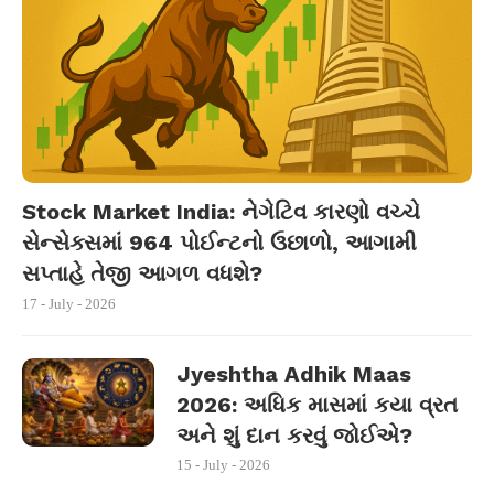
Stock Market India: નેગેટિવ કારણો વચ્ચે
સેન્સેક્સમાં 964 પોઈન્ટનો ઉછાળો, આગામી
સપ્તાહે તેજી આગળ વધશે?
17 - July - 2026
Jyeshtha Adhik Maas
2026: અધિક માસમાં કયા વ્રત
અને શું દાન કરવું જોઈએ?
15 - July - 2026