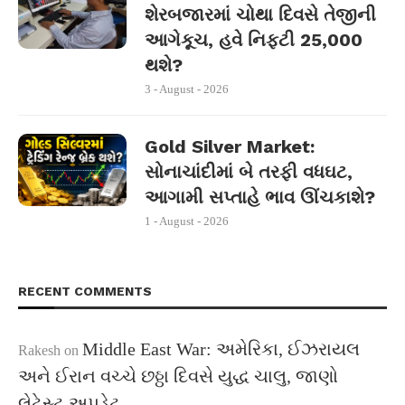
શેરબજારમાં ચોથા દિવસે તેજીની
આગેકૂચ, હવે નિફ્ટી 25,000
થશે?
3 - August - 2026
Gold Silver Market:
સોનાચાંદીમાં બે તરફી વધઘટ,
આગામી સપ્તાહે ભાવ ઊંચકાશે?
1 - August - 2026
RECENT COMMENTS
Middle East War: અમેરિકા, ઈઝરાયલ
Rakesh
on
અને ઈરાન વચ્ચે છઠ્ઠા દિવસે યુદ્ધ ચાલુ, જાણો
લેટેસ્ટ અપડેટ….