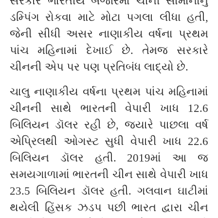
સરકારે ભારતીય બજારમાં ચીની સામાનોનું
ડમ્પિંગ રોકવા માટે મોટા પગલા લીધા હતી,
જેની સીધી અસર નાણાકીય વર્ષના પ્રથમ
પાંચ મહિનામાં દેખાઈ છે. તેમજ સરકારે
ચીનની એપ પર પણ પ્રતિબંધ લાદ્યો છે.
ચાલુ નાણાકીય વર્ષના પ્રથમ પાંચ મહિનામાં
ચીનની સાથે ભારતની વેપારી ખાધ 12.6
બિલિયન ડૉલર રહી છે, જ્યારે પાછલા વર્ષ
એપ્રિલથી ઓગસ્ટ સુધી વેપારી ખાધ 22.6
બિલિયન ડૉલર હતી. 2019માં આ જ
સમયગાળામાં ભારતની ચીન સાથે વેપારી ખાધ
23.5 બિલિયન ડૉલર હતી. ગલવાન ઘાટીમાં
થયેલી હિંસક ઝડપ પછી ભારત દ્વારા ચીન