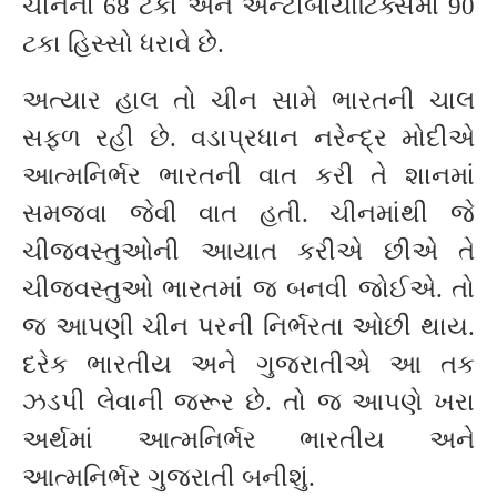
ચીનનો 68 ટકા અને એન્ટીબાયોટિક્સમાં 90
ટકા હિસ્સો ધરાવે છે.
અત્યાર હાલ તો ચીન સામે ભારતની ચાલ
સફળ રહી છે. વડાપ્રધાન નરેન્દ્ર મોદીએ
આત્મનિર્ભર ભારતની વાત કરી તે શાનમાં
સમજવા જેવી વાત હતી. ચીનમાંથી જે
ચીજવસ્તુઓની આયાત કરીએ છીએ તે
ચીજવસ્તુઓ ભારતમાં જ બનવી જોઈએ. તો
જ આપણી ચીન પરની નિર્ભરતા ઓછી થાય.
દરેક ભારતીય અને ગુજરાતીએ આ તક
ઝડપી લેવાની જરૂર છે. તો જ આપણે ખરા
અર્થમાં આત્મનિર્ભર ભારતીય અને
આત્મનિર્ભર ગુજરાતી બનીશું.