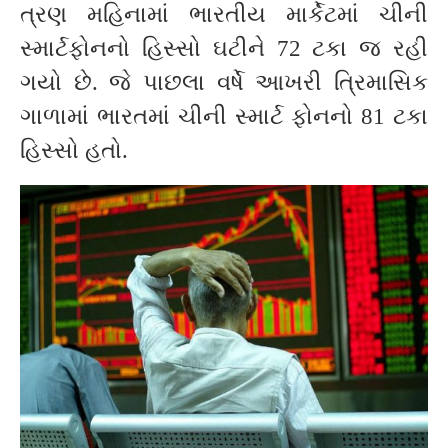
ત્રણ મહિનામાં ભારતીય માર્કેટમાં ચીની
સ્માર્ટફોનનો હિસ્સો ઘટીને 72 ટકા જ રહી
ગયો છે. જે પાછલા વર્ષે આખરી ત્રિમાસિક
ગાળામાં ભારતમાં ચીની સ્માર્ટ ફોનનો 81 ટકા
હિસ્સો હતો.