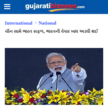
International
National
ચીન સામે ભારત સફળ, ભારતની વેપાર ખાધ અડધી થઈ