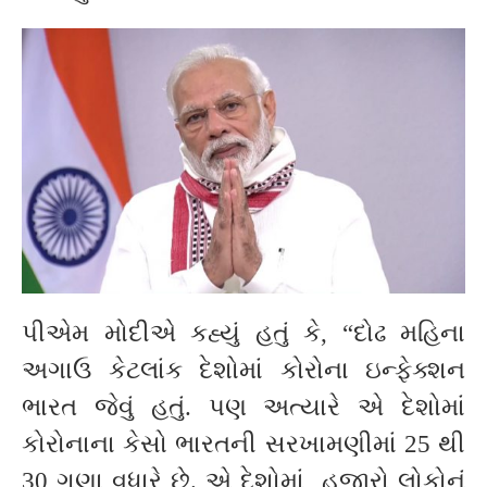
પીએમ મોદીએ કહ્યું હતું કે, “દોઢ મહિના
અગાઉ કેટલાંક દેશોમાં કોરોના ઇન્ફેક્શન
ભારત જેવું હતું. પણ અત્યારે એ દેશોમાં
કોરોનાના કેસો ભારતની સરખામણીમાં 25 થી
30 ગણા વધારે છે. એ દેશોમાં હજારો લોકોનું