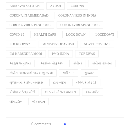
AAROGYA SETU APP
AYUSH
CORONA
CORONA IN AHMEDABAD
CORONA VIRUS IN INDIA
CORONA VIRUS PANDEMIC
CORONAVIRUSPANDEMIC
COVID-19
HEALTH CARE
LOCK DOWN
LOCKDOWN
LOCKDOWN2.0
MINISTRY OF AYUSH
NOVEL COVID-19
PM NARENDRA MODI
PMO INDIA
TOP NEWS
આયુષ મંત્રાલય
આરોગ્ય સેતુ એપ
કોરોના
કોરોના વાયરસ
કોરોના વાયરસથી બચવા શું કરશો
કોવિડ 19
ગુજરાત
ગુજરાતમાં કોરોના વાયરસ
ટોપ ન્યૂઝ
નોવેલ કોવિડ-19
પીએમ નરેન્દ્ર મોદી
ભારતમાં કોરોના વાયરસ
લૉક ડાઉન
લૉકડાઉન
લોકડાઉન
0 comments
0