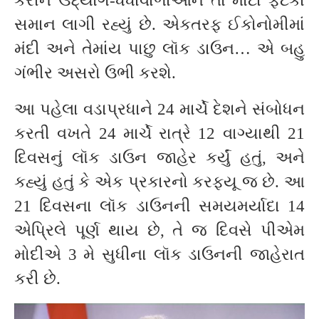
કરીને ઉદ્યોગ-ધંધાવાળાઓને તો મોટા ફટકા
સમાન લાગી રહ્યું છે. એકતરફ ઈકોનોમીમાં
મંદી અને તેમાંય પાછુ લૉક ડાઉન… એ બહુ
ગંભીર અસરો ઉભી કરશે.
આ પહેલા વડાપ્રધાને 24 માર્ચે દેશને સંબોધન
કરતી વખતે 24 માર્ચે રાત્રે 12 વાગ્યાથી 21
દિવસનું લૉક ડાઉન જાહેર કર્યું હતું, અને
કહ્યું હતું કે એક પ્રકારનો કરફ્યૂ જ છે. આ
21 દિવસના લૉક ડાઉનની સમયમર્યાદા 14
એપ્રિલે પૂર્ણ થાય છે, તે જ દિવસે પીએમ
મોદીએ 3 મે સુધીના લૉક ડાઉનની જાહેરાત
કરી છે.