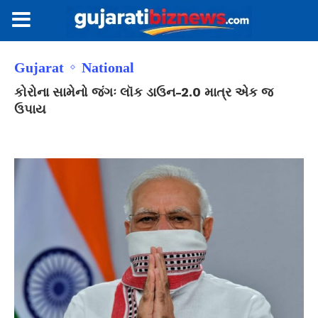
Gujarat
National
કોરોના સામેનો જંગઃ લૉક ડાઉન-2.0 માત્ર એક જ
ઉપાય