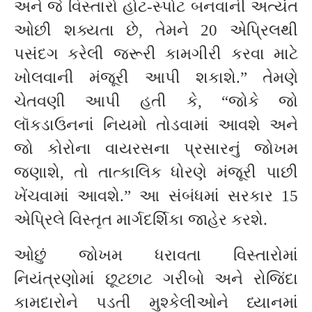
અને જે વિસ્તારો હોટ-સ્પોટ બનવાની અત્યંત
ઓછી શક્યતા છે, તેમને 20 એપ્રિલથી
પસંદગ કરેલી જરૂરી કામગીરી કરવા માટે
ખોલવાની મંજૂરી આપી શકાશે.” તેમણે
ચેતવણી આપી હતી કે, “જોકે જો
લૉકડાઉનનાં નિયમો તોડવામાં આવશે અને
જો કોરોના વાયરસના પ્રસારનું જોખમ
જણાશે, તો તાત્કાલિક ધોરણે મંજૂરી પાછી
ખેંચવામાં આવશે.” આ સંબંધમાં સરકાર 15
એપ્રિલે વિસ્તૃત માર્ગદર્શિકા જાહેર કરશે.
ઓછું જોખમ ધરાવતા વિસ્તારોમાં
નિયંત્રણોમાં છૂટછાટ ગરીબો અને રોજિંદા
કામદારોને પડતી મુશ્કેલીઓને ધ્યાનમાં