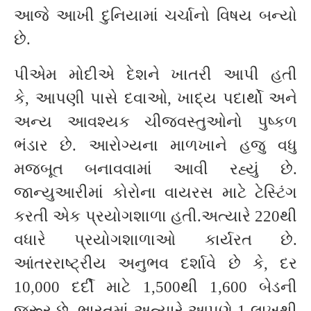
આજે આખી દુનિયામાં ચર્ચાનો વિષય બન્યો
છે.
પીએમ મોદીએ દેશને ખાતરી આપી હતી
કે, આપણી પાસે દવાઓ, ખાદ્ય પદાર્થો અને
અન્ય આવશ્યક ચીજવસ્તુઓનો પુષ્કળ
ભંડાર છે. આરોગ્યના માળખાને હજુ વધુ
મજબૂત બનાવવામાં આવી રહ્યું છે.
જાન્યુઆરીમાં કોરોના વાયરસ માટે ટેસ્ટિંગ
કરતી એક પ્રયોગશાળા હતી.અત્યારે 220થી
વધારે પ્રયોગશાળાઓ કાર્યરત છે.
આંતરરાષ્ટ્રીય અનુભવ દર્શાવે છે કે, દર
10,000 દર્દી માટે 1,500થી 1,600 બેડની
જરૂર છે. ભારતમાં અત્યારે આપણે 1 લાખથી