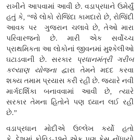
રાખીને આપવામાં આવી છે. વડાપ્રધાને ઉમેર્યું
હતું કે, “જે લોકો રોજિંદા કામદારો છે, રોજિંદી
આવક પર ગુજરાન ચલાવે છે, તેઓ મારા
પરિવારજનો છે. મારી એક સર્વોચ્ચ
પ્રાથમિકતા આ લોકોનાં જીવનમાં મુશ્કેલીઓ
ઘટાડવાની છે. સરકાર
પ્રધાનમંત્રી ગરીબ
કલ્યાણ યોજના
દ્વારા તેમને મદદ કરવા
શક્ય તમામ પ્રયાસ કરી રહી છે. જ્યારે નવી
માર્ગદર્શિકા બનાવવામાં આવી છે, ત્યારે
સરકાર તેમના હિતોને પણ ધ્યાન લઈ રહી
છે.”
વડાપ્રધાન મોદીએ ઉલ્લેખ કર્યો હતો
કે, દેશમાં કોવિડ-19ને એક પણ કેસ નોંધાયો