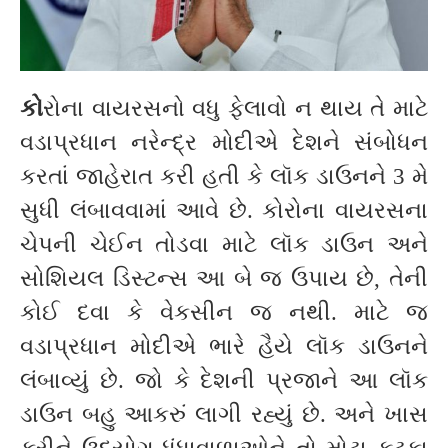
કો
રોના વાયરસનો વધુ ફેલાવો ન થાય તે માટે
વડાપ્રધાન નરેન્દ્ર મોદીએ દેશને સંબોધન
કરતાં જાહેરાત કરી હતી કે લૉક ડાઉનને 3 મે
સુધી લંબાવવામાં આવે છે. કોરોના વાયરસના
ચેપની ચેઈન તોડવા માટે લૉક ડાઉન અને
સોશિયલ ડિસ્ટન્સ આ બે જ ઉપાય છે, તેની
કોઈ દવા કે વેકસીન જ નથી. માટે જ
વડાપ્રધાન મોદીએ ભારે હૈયે લૉક ડાઉનને
લંબાવ્યું છે. જો કે દેશની પ્રજાને આ લૉક
ડાઉન બહુ આકરું લાગી રહ્યું છે. અને ખાસ