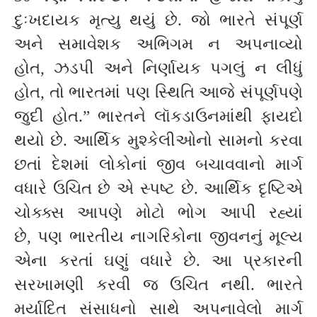
દુઃખદાયક મૃત્યુ થયું છે. જો ભારતે સંપૂર્ણ
અને સમાવેશક અભિગમ ન અપનાવ્યો
હોત, ઝડપી અને નિર્ણાયક પગલું ન લીધું
હોત, તો ભારતમાં પણ સ્થિતિ આજે સંપૂર્ણપણે
જુદી હોત.” ભારતને લૉકડાઉનમાંથી ફાયદો
થયો છે. આર્થિક મુશ્કેલીઓનો સામનો કરવા
છતાં દેશમાં લોકોનાં જીવ બચાવવાનો માર્ગ
વધારે ઉચિત છે એ સ્પષ્ટ છે. આર્થિક દૃષ્ટિએ
ચોક્ક્સ આપણે મોટો ભોગ આપી રહ્યાં
છે, પણ ભારતીય નાગરિકોના જીવનનું મૂલ્ય
એના કરતાં ઘણું વધારે છે. આ પ્રકારની
સરખામણી કરવી જ ઉચિત નથી. ભારતે
મર્યાદિત સંસાધનો સાથે અપનાવેલો માર્ગ