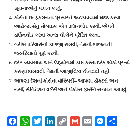
સૂચનાઓનું પાલન કરવું.
કોરોના ઇન્ફેક્શનના પ્રસારને અટકાવવામાં મદદ કરવા
આરોગ્ય સેતુ મોબાઇલ એપ ડાઉનલોડ કરવી. એપને
ડાઉનલોડ કરવા અન્ય લોકોને પ્રેરિત કરવા.
ગરીબ પરિવારોની કાળજી રાખવી, તેમની ભોજનની
જરૂરિયાતો પૂર્ણ કરવી.
દરેક વ્યવસાય અને ઉદ્યોગમાં કામ કરતા દરેક લોકો પ્રત્યે
કરુણા દાખવવી. તેમની આજીવિકા છીનવવી નહીં.
આપણા દેશનાં કોરોના વોરિયર્સ– આપણા ડૉક્ટરો અને
નર્સો, સેનિટેશન વર્કર્સ અને પોલીસ ફોર્સને સન્માન આપવું.
Facebook
WhatsApp
Twitter
LinkedIn
Copy
Gmail
Email
Messeng
Shar
Link