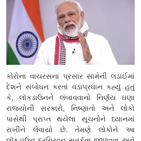
કોરોના વાયરસના પ્રસાર સામેની લડાઈમાં
દેશને સંબોધન કરતાં વડાપ્રધાન કહ્યું હતું
કે, લૉકડાઉનને લંબાવવાનો નિર્ણય ઘણા
રાજ્યોની સરકારો, નિષ્ણાતો અને લોકો
પાસેથી પ્રાપ્ત થયેલા સૂચનોને ધ્યાનમાં
રાખીને લેવાયો છે. તેમણે લોકોને આ
લૉકડાઉન દરમિયાન સતર્કતા જાળવવા અને