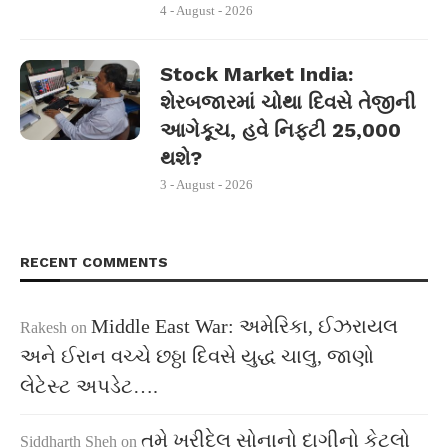
4 - August - 2026
Stock Market India:
શેરબજારમાં ચોથા દિવસે તેજીની
આગેકૂચ, હવે નિફ્ટી 25,000
થશે?
3 - August - 2026
RECENT COMMENTS
Middle East War: અમેરિકા, ઈઝરાયલ
Rakesh
on
અને ઈરાન વચ્ચે છઠ્ઠા દિવસે યુદ્ધ ચાલુ, જાણો
લેટેસ્ટ અપડેટ….
તમે ખરીદેલ સોનાનો દાગીનો કેટલો
Siddharth Sheh
on