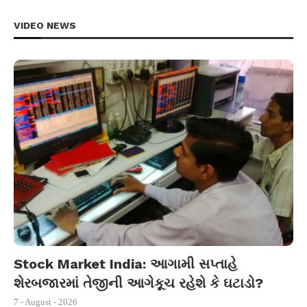
VIDEO NEWS
Stock Market India: આગામી સપ્તાહે
શેરબજારમાં તેજીની આગેકૂચ રહેશે કે ઘટાડો?
7 - August - 2026