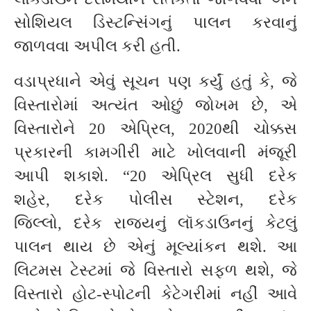
સોશિયલ ડિસ્ટન્સિંગનું પાલન કરવાનું
જાળવવા અપીલ કરી હતી.
વડાપ્રધાને એવું સૂચન પણ કર્યું હતું કે, જે
વિસ્તારોમાં અત્યંત ઓછું જોખમ છે, એ
વિસ્તારોને 20 એપ્રિલ, 2020થી ચોક્કસ
પ્રકારની કામગીરી માટે ખોલવાની મંજૂરી
આપી શકાશે. “20 એપ્રિલ સુધી દરેક
શહેર, દરેક પોલીસ સ્ટેશન, દરેક
જિલ્લો, દરેક રાજ્યનું લૉકડાઉનનું કેટલું
પાલન થાય છે એનું મૂલ્યાંકન થશે. આ
લિટમસ ટેસ્ટમાં જે વિસ્તારો સફળ થશે, જે
વિસ્તારો હોટ-સ્પોટની કેટેગરીમાં નહીં આવે