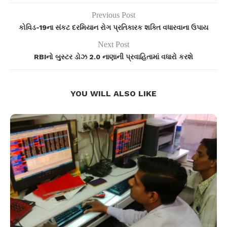
Previous Post
કોવિડ-19ના સંકટ દરમિયાન રોગ પ્રતિકારક શક્તિ વધારવાના ઉપાય
Next Post
RBIનો બુસ્ટર ડોઝ 2.0 નાણાની પ્રવાહિતામાં વધારો કરશે
YOU WILL ALSO LIKE