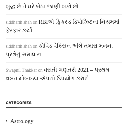
શુદ્ધ છે તે ઘરે બેઠા જાણી શકો છો
RBIએ ફિક્સ્ડ ડિપોઝિટના નિયમમાં
siddharth shah
on
ફેરફાર કર્યો
કોવિડ વેક્સિન અંગે તમારા મનના
siddharth shah
on
પ્રશ્નોનું સમાધાન
વસતી ગણતરી 2021 – પ્રથમ
Swapnil Thakkar
on
વખત મોબાઇલ એપનો ઉપયોગ કરાશે
CATEGORIES
Astrology