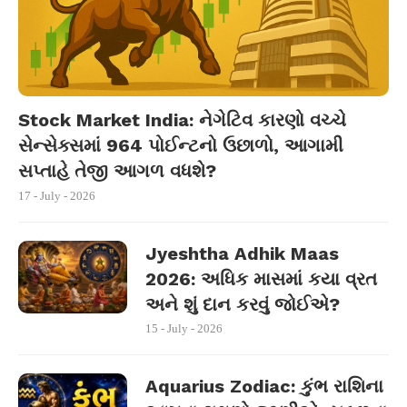
Stock Market India: નેગેટિવ કારણો વચ્ચે
સેન્સેક્સમાં 964 પોઈન્ટનો ઉછાળો, આગામી
સપ્તાહે તેજી આગળ વધશે?
17 - July - 2026
Jyeshtha Adhik Maas
2026: અધિક માસમાં કયા વ્રત
અને શું દાન કરવું જોઈએ?
15 - July - 2026
Aquarius Zodiac: કુંભ રાશિના