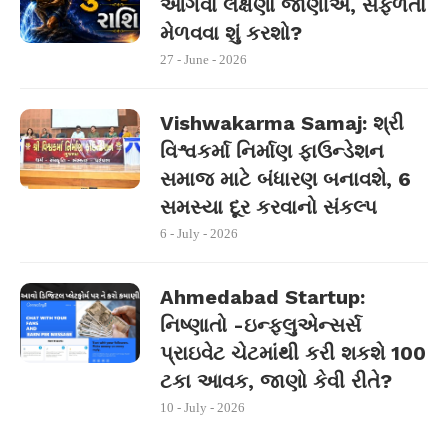
આગવા લક્ષણો જાણીએ, સફળતા
મેળવવા શું કરશો?
27 - June - 2026
Vishwakarma Samaj: શ્રી
વિશ્વકર્મા નિર્માણ ફાઉન્ડેશન
સમાજ માટે બંધારણ બનાવશે, 6
સમસ્યા દૂર કરવાનો સંકલ્પ
6 - July - 2026
Ahmedabad Startup:
નિષ્ણાતો -ઇન્ફ્લુએન્સર્સ
પ્રાઇવેટ ચેટમાંથી કરી શકશે 100
ટકા આવક, જાણો કેવી રીતે?
10 - July - 2026