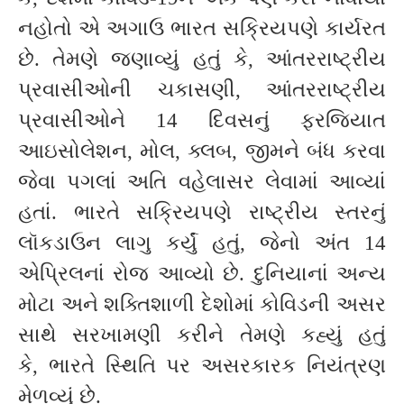
નહોતો એ અગાઉ ભારત સક્રિયપણે કાર્યરત
છે. તેમણે જણાવ્યું હતું કે, આંતરરાષ્ટ્રીય
પ્રવાસીઓની ચકાસણી, આંતરરાષ્ટ્રીય
પ્રવાસીઓને 14 દિવસનું ફરજિયાત
આઇસોલેશન, મોલ, ક્લબ, જીમને બંધ કરવા
જેવા પગલાં અતિ વહેલાસર લેવામાં આવ્યાં
હતાં. ભારતે સક્રિયપણે રાષ્ટ્રીય સ્તરનું
લૉકડાઉન લાગુ કર્યું હતું, જેનો અંત 14
એપ્રિલનાં રોજ આવ્યો છે. દુનિયાનાં અન્ય
મોટા અને શક્તિશાળી દેશોમાં કોવિડની અસર
સાથે સરખામણી કરીને તેમણે કહ્યું હતું
કે, ભારતે સ્થિતિ પર અસરકારક નિયંત્રણ
મેળવ્યું છે.