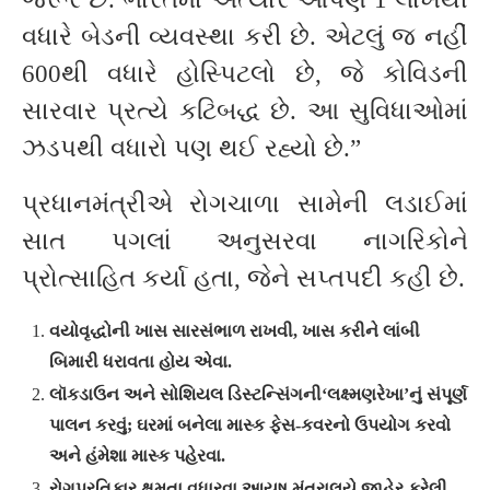
વધારે બેડની વ્યવસ્થા કરી છે. એટલું જ નહીં
600થી વધારે હોસ્પિટલો છે, જે કોવિડની
સારવાર પ્રત્યે કટિબદ્ધ છે. આ સુવિધાઓમાં
ઝડપથી વધારો પણ થઈ રહ્યો છે.”
પ્રધાનમંત્રીએ રોગચાળા સામેની લડાઈમાં
સાત પગલાં અનુસરવા નાગરિકોને
પ્રોત્સાહિત કર્યા હતા, જેને સપ્તપદી કહી છે.
વયોવૃદ્ધોની ખાસ સારસંભાળ રાખવી, ખાસ કરીને લાંબી
બિમારી ધરાવતા હોય એવા.
લૉકડાઉન અને સોશિયલ ડિસ્ટન્સિંગની‘લક્ષ્મણરેખા’નું સંપૂર્ણ
પાલન કરવું; ઘરમાં બનેલા માસ્ક ફેસ-કવરનો ઉપયોગ કરવો
અને હંમેશા માસ્ક પહેરવા.
રોગપ્રતિકાર ક્ષમતા વધારવા આયુષ મંત્રાલયે જાહેર કરેલી