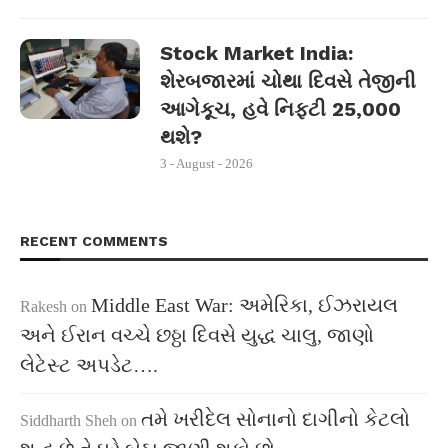
Stock Market India:
શેરબજારમાં ચોથા દિવસે તેજીની
આગેકૂચ, હવે નિફ્ટી 25,000
થશે?
3 - August - 2026
RECENT COMMENTS
Middle East War: અમેરિકા, ઈઝરાયલ
Rakesh
on
અને ઈરાન વચ્ચે છઠ્ઠા દિવસે યુદ્ધ ચાલુ, જાણો
લેટેસ્ટ અપડેટ….
તમે ખરીદેલ સોનાનો દાગીનો કેટલો
Siddharth Sheh
on