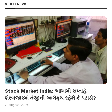
VIDEO NEWS
Stock Market India: આગામી સપ્તાહે
શેરબજારમાં તેજીની આગેકૂચ રહેશે કે ઘટાડો?
7 - August - 2026