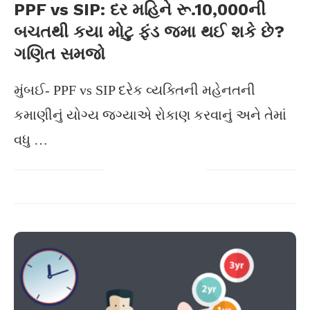
PPF vs SIP: દર મહિને રૂ.10,000ની
બચતથી કયા મોટુ ફંડ જમા થઈ શકે છે?
ગણિત સમજો
મુંબઈ- PPF vs SIP દરેક વ્યક્તિની મહેનતની
કમાણીનું યોગ્ય જગ્યાએ રોકાણ કરવાનું અને તેમાં
વધુ …