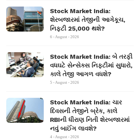
Stock Market India:
શેરબજારમાં તેજીની આગેકૂચ,
નિફ્ટી 25,000 થશે?
6 - August - 2026
Stock Market India: બે તરફી
વધઘટે સેન્સેક્સ નિફ્ટીમાં સુધારો,
કાલે તેજી આગળ વધશે?
5 - August - 2026
Stock Market India: ચાર
દિવસની તેજીને બ્રેક, કાલે
RBIની ધીરાણ નિતી શેરબજારમાં
નવું બાઈંગ લાવશે?
4 - August - 2026