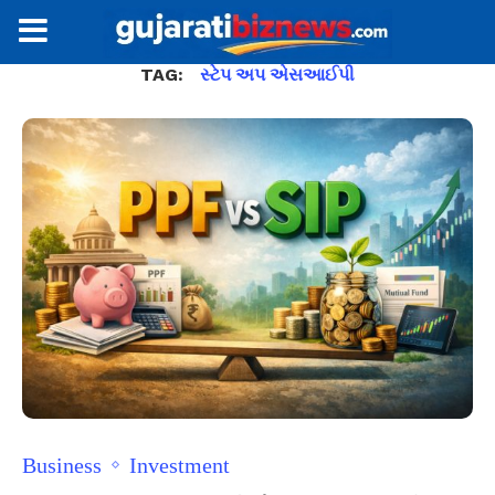
TAG:
સ્ટેપ અપ એસઆઈપી
Business
Investment