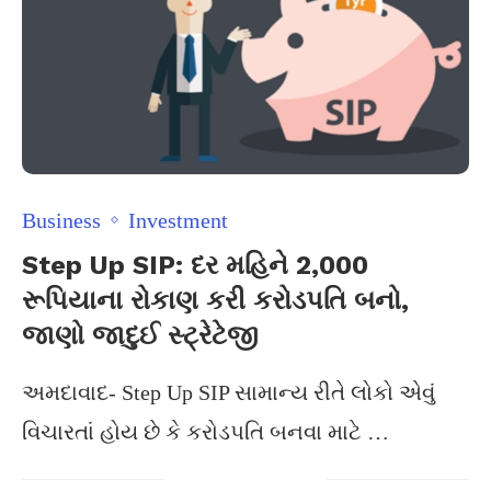
Business
Investment
Step Up SIP: દર મહિને 2,000
રૂપિયાના રોકાણ કરી કરોડપતિ બનો,
જાણો જાદુઈ સ્ટ્રેટેજી
અમદાવાદ- Step Up SIP સામાન્ય રીતે લોકો એવું
વિચારતાં હોય છે કે કરોડપતિ બનવા માટે …