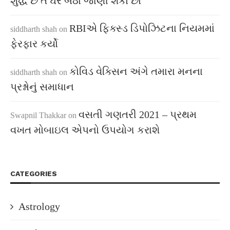
શુદ્ધ છે તે ઘરે બેઠા જાણી શકો છો
RBIએ ફિક્સ્ડ ડિપોઝિટના નિયમમાં
siddharth shah
on
ફેરફાર કર્યો
કોવિડ વેક્સિન અંગે તમારા મનના
siddharth shah
on
પ્રશ્નોનું સમાધાન
વસતી ગણતરી 2021 – પ્રથમ
Swapnil Thakkar
on
વખત મોબાઇલ એપનો ઉપયોગ કરાશે
CATEGORIES
Astrology