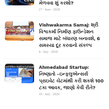
મેળવવા શું કરશો?
27 - June - 2026
Vishwakarma Samaj: શ્રી
વિશ્વકર્મા નિર્માણ ફાઉન્ડેશન
સમાજ માટે બંધારણ બનાવશે, 6
સમસ્યા દૂર કરવાનો સંકલ્પ
6 - July - 2026
Ahmedabad Startup:
નિષ્ણાતો -ઇન્ફ્લુએન્સર્સ
પ્રાઇવેટ ચેટમાંથી કરી શકશે 100
ટકા આવક, જાણો કેવી રીતે?
10 - July - 2026