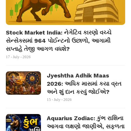
Stock Market India: નેગેટિવ કારણો વચ્ચે
સેન્સેક્સમાં 964 પોઈન્ટનો ઉછાળો, આગામી
સપ્તાહે તેજી આગળ વધશે?
17 - July - 2026
Jyeshtha Adhik Maas
2026: અધિક માસમાં કયા વ્રત
અને શું દાન કરવું જોઈએ?
15 - July - 2026
Aquarius Zodiac: કુંભ રાશિના
આગવા લક્ષણો જાણીએ, સફળતા