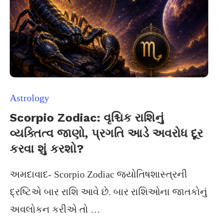
Astrology
Scorpio Zodiac: વૃશ્ચિક રાશિનું
વ્યક્તિત્વ જાણો, પ્રગતિ આડે અવરોધ દૂર
કરવા શું કરશો?
અમદાવાદ- Scorpio Zodiac જ્યોતિષશાસ્ત્રની
દ્રષ્ટિએ બાર રાશિ આવે છે. બાર રાશિઓના જાતકોનું
અવલોકન કરીએ તો …