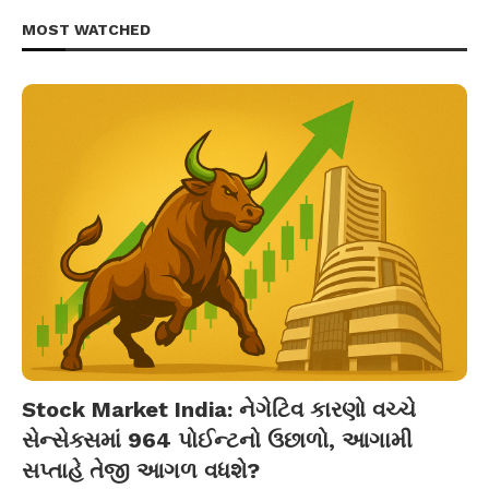
MOST WATCHED
Stock Market India: નેગેટિવ કારણો વચ્ચે
સેન્સેક્સમાં 964 પોઈન્ટનો ઉછાળો, આગામી
સપ્તાહે તેજી આગળ વધશે?