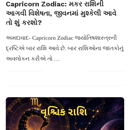
Capricorn Zodiac: મકર રાશિની
આગવી વિશેષતા, જીવનમાં મુશ્કેલી આવે
તો શું કરશો?
અમદાવાદ- Capricorn Zodiac જ્યોતિષશાસ્ત્રની
દ્રષ્ટિએ બાર રાશિ આવે છે. બાર રાશિઓના જાતકોનું
અવલોકન કરીએ તો …