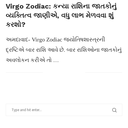
Virgo Zodiac: કન્યા રાશિના જાતકોનું
વ્યક્તિત્વ જાણીએ, વધુ લાભ મેળવવા શું
કરશો?
અમદાવાદ- Virgo Zodiac જ્યોતિષશાસ્ત્રની
દ્રષ્ટિએ બાર રાશિ આવે છે. બાર રાશિઓના જાતકોનું
અવલોકન કરીએ તો …