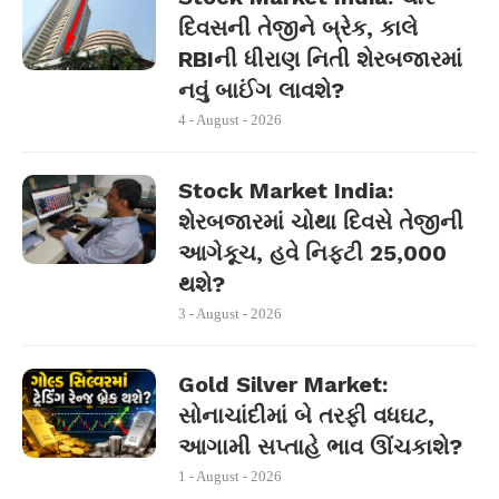
દિવસની તેજીને બ્રેક, કાલે
RBIની ધીરાણ નિતી શેરબજારમાં
નવું બાઈંગ લાવશે?
4 - August - 2026
Stock Market India:
શેરબજારમાં ચોથા દિવસે તેજીની
આગેકૂચ, હવે નિફ્ટી 25,000
થશે?
3 - August - 2026
Gold Silver Market:
સોનાચાંદીમાં બે તરફી વધઘટ,
આગામી સપ્તાહે ભાવ ઊંચકાશે?
1 - August - 2026