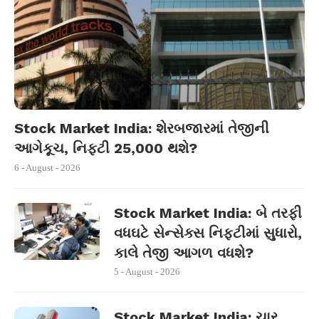
Stock Market India: શેરબજારમાં તેજીની
આગેકૂચ, નિફ્ટી 25,000 થશે?
6 - August - 2026
Stock Market India: બે તરફી
વધઘટે સેન્સેક્સ નિફ્ટીમાં સુધારો,
કાલે તેજી આગળ વધશે?
5 - August - 2026
Stock Market India: ચાર