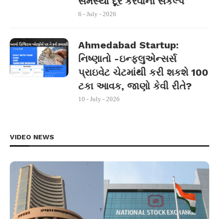
સમસ્યા દૂર કરવાનો સંકલ્પ
6 - July - 2026
Ahmedabad Startup:
નિષ્ણાતો -ઇન્ફ્લુએન્સર્સ
પ્રાઇવેટ ચેટમાંથી કરી શકશે 100
ટકા આવક, જાણો કેવી રીતે?
10 - July - 2026
VIDEO NEWS