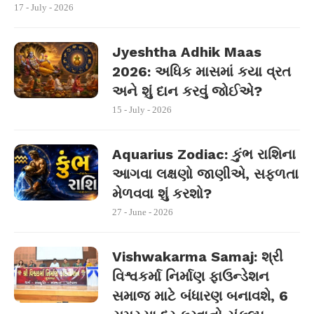
17 - July - 2026
Jyeshtha Adhik Maas
2026: અધિક માસમાં કયા વ્રત
અને શું દાન કરવું જોઈએ?
15 - July - 2026
Aquarius Zodiac: કુંભ રાશિના
આગવા લક્ષણો જાણીએ, સફળતા
મેળવવા શું કરશો?
27 - June - 2026
Vishwakarma Samaj: શ્રી
વિશ્વકર્મા નિર્માણ ફાઉન્ડેશન
સમાજ માટે બંધારણ બનાવશે, 6