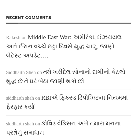
RECENT COMMENTS
Middle East War: અમેરિકા, ઈઝરાયલ
Rakesh
on
અને ઈરાન વચ્ચે છઠ્ઠા દિવસે યુદ્ધ ચાલુ, જાણો
લેટેસ્ટ અપડેટ….
તમે ખરીદેલ સોનાનો દાગીનો કેટલો
Siddharth Sheh
on
શુદ્ધ છે તે ઘરે બેઠા જાણી શકો છો
RBIએ ફિક્સ્ડ ડિપોઝિટના નિયમમાં
siddharth shah
on
ફેરફાર કર્યો
કોવિડ વેક્સિન અંગે તમારા મનના
siddharth shah
on
પ્રશ્નોનું સમાધાન