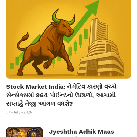
Stock Market India: નેગેટિવ કારણો વચ્ચે
સેન્સેક્સમાં 964 પોઈન્ટનો ઉછાળો, આગામી
સપ્તાહે તેજી આગળ વધશે?
17 - July - 2026
Jyeshtha Adhik Maas