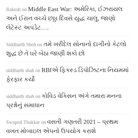
Middle East War: અમેરિકા, ઈઝરાયલ
Rakesh
on
અને ઈરાન વચ્ચે છઠ્ઠા દિવસે યુદ્ધ ચાલુ, જાણો
લેટેસ્ટ અપડેટ….
તમે ખરીદેલ સોનાનો દાગીનો કેટલો
Siddharth Sheh
on
શુદ્ધ છે તે ઘરે બેઠા જાણી શકો છો
RBIએ ફિક્સ્ડ ડિપોઝિટના નિયમમાં
siddharth shah
on
ફેરફાર કર્યો
કોવિડ વેક્સિન અંગે તમારા મનના
siddharth shah
on
પ્રશ્નોનું સમાધાન
વસતી ગણતરી 2021 – પ્રથમ
Swapnil Thakkar
on
વખત મોબાઇલ એપનો ઉપયોગ કરાશે