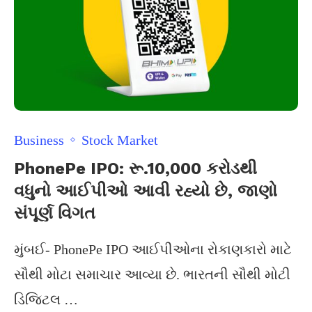
Business
Stock Market
PhonePe IPO: રૂ.10,000 કરોડથી
વધુનો આઈપીઓ આવી રહ્યો છે, જાણો
સંપૂર્ણ વિગત
મુંબઈ- PhonePe IPO આઈપીઓના રોકાણકારો માટે
સૌથી મોટા સમાચાર આવ્યા છે. ભારતની સૌથી મોટી
ડિજિટલ …