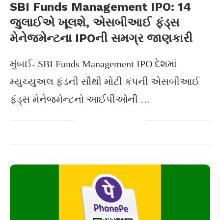
SBI Funds Management IPO: 14
જુલાઈએ ખૂલશે, એસબીઆઈ ફંડ્સ
મેનેજમેન્ટના IPOની સમગ્ર જાણકારી
મુંબઈ- SBI Funds Management IPO દેશમાં
મ્યુચ્યુઅલ ફંડની સૌથી મોટી કંપની એસબીઆઈ
ફંડ્સ મેનેજમેન્ટનો આઈપીઓની …