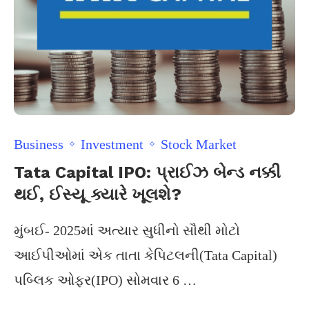
Business
Investment
Stock Market
Tata Capital IPO: પ્રાઈઝ બેન્ડ નક્કી
થઈ, ઈસ્યૂ ક્યારે ખૂલશે?
મુંબઈ- 2025માં અત્યાર સુધીનો સૌથી મોટો
આઈપીઓમાં એક તાતા કેપિટલની(Tata Capital)
પબ્લિક ઓફર(IPO) સોમવાર 6 …