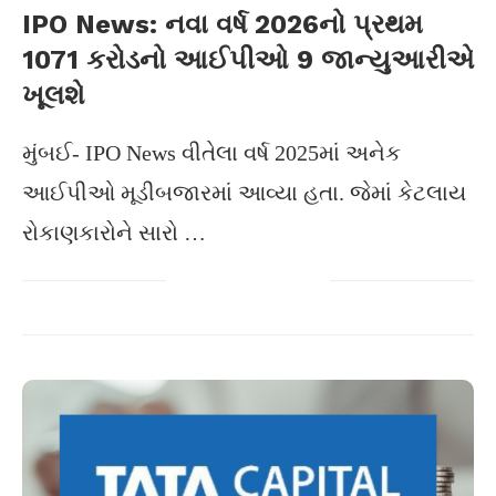
IPO News: નવા વર્ષ 2026નો પ્રથમ
1071 કરોડનો આઈપીઓ 9 જાન્યુઆરીએ
ખૂલશે
મુંબઈ- IPO News વીતેલા વર્ષ 2025માં અનેક
આઈપીઓ મૂડીબજારમાં આવ્યા હતા. જેમાં કેટલાય
રોકાણકારોને સારો …