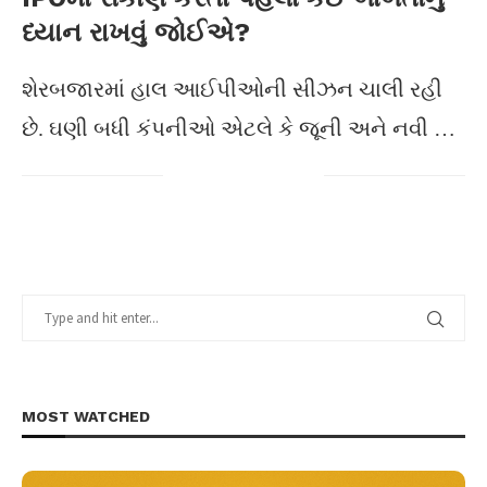
ધ્યાન રાખવું જોઈએ?
શેરબજારમાં હાલ આઈપીઓની સીઝન ચાલી રહી
છે. ઘણી બધી કંપનીઓ એટલે કે જૂની અને નવી …
MOST WATCHED