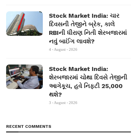
Stock Market India: ચાર
દિવસની તેજીને બ્રેક, કાલે
RBIની ધીરાણ નિતી શેરબજારમાં
નવું બાઈંગ લાવશે?
4 - August - 2026
Stock Market India:
શેરબજારમાં ચોથા દિવસે તેજીની
આગેકૂચ, હવે નિફ્ટી 25,000
થશે?
3 - August - 2026
RECENT COMMENTS