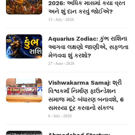
2026: અધિક માસમાં કયા વ્રત
અને શું દાન કરવું જોઈએ?
15 - July - 2026
Aquarius Zodiac: કુંભ રાશિના
આગવા લક્ષણો જાણીએ, સફળતા
મેળવવા શું કરશો?
27 - June - 2026
Vishwakarma Samaj: શ્રી
વિશ્વકર્મા નિર્માણ ફાઉન્ડેશન
સમાજ માટે બંધારણ બનાવશે, 6
સમસ્યા દૂર કરવાનો સંકલ્પ
6 - July - 2026