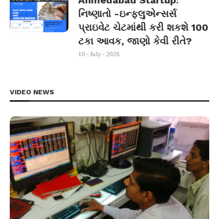
Ahmedabad Startup:
નિષ્ણાતો -ઇન્ફ્લુએન્સર્સ
પ્રાઇવેટ ચેટમાંથી કરી શકશે 100
ટકા આવક, જાણો કેવી રીતે?
10 - July - 2026
VIDEO NEWS