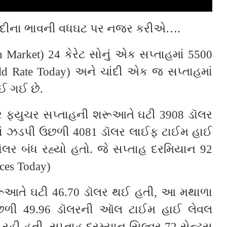
ચાંદીના ભાવની વધઘટ પર નજર કરીએ….
on Market) 24 કેરેટ સોનું એક સપ્તાહમાં 5500
old Rate Today) અને ચાંદી એક જ સપ્તાહમાં
ઈ ગઈ છે.
ર ફ્યુચર સપ્તાહની શરૂઆતે ઘટી 3908 ડૉલર
 રહેતાં ઝડપી ઉછળી 4081 ડૉલર લાઈફ ટાઈમ હાઈ
ૉલર બંધ રહ્યો હતો. જે સપ્તાહ દરમિયાન 92
ices Today)
શરૂઆતે ઘટી 46.70 ડૉલર થઈ હતી, આ મથાળા
ઉછળી 49.96 ડૉલરની ઑલ ટાઈમ હાઈ લેવલ
ધ રહી હતી. સપ્તાહ દરમ્યાન સિલ્વર 72 સેન્ટ્સ