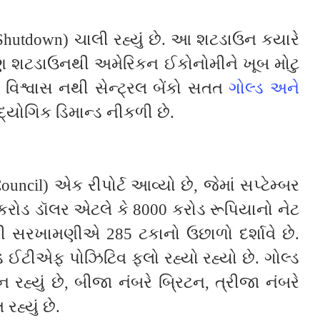
hutdown) ચાલી રહ્યું છે. આ શટડાઉન કયારે
પણ શટડાઉનથી અમેરિકન ઈકોનોમીને ખૂબ મોટુ
 વિશ્વાસ નથી સેન્ટ્રલ બેંકો સતત
ગોલ્ડ અને
્યોગિક ડિમાન્ડ નીકળી છે.
uncil) એક રીપોર્ટ આવ્યો છે, જેમાં સપ્ટેમ્બર
કરોડ ડૉલર એટલે કે 8000 કરોડ રૂપિયાનો નેટ
ી સરખામણીએ 285 ટકાનો ઉછાળો દર્શાવે છે.
 ઈટીએફ પોઝિટિવ ફ્લો રહ્યો રહ્યો છે. ગોલ્ડ
હ્યું છે, બીજા નંબરે બ્રિટન, ત્રીજા નંબરે
રહ્યું છે.