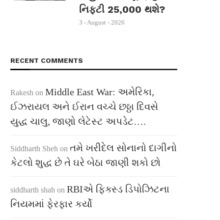
નિફ્ટી 25,000 થશે?
3 - August - 2026
RECENT COMMENTS
Middle East War: અમેરિકા,
Rakesh
on
ઈઝરાયલ અને ઈરાન વચ્ચે છઠ્ઠા દિવસે
યુદ્ધ ચાલુ, જાણો લેટેસ્ટ અપડેટ….
તમે ખરીદેલ સોનાનો દાગીનો
Siddharth Sheh
on
કેટલો શુદ્ધ છે તે ઘરે બેઠા જાણી શકો છો
RBIએ ફિક્સ્ડ ડિપોઝિટના
siddharth shah
on
નિયમમાં ફેરફાર કર્યો