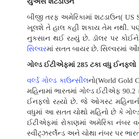
યુએસ શટડાઉન
બીજી તરફ અમેરિકામાં શટડાઉન( US S
ખૂલશે તે હાલ કહી શકાય તેમ નથી. 
નુકસાન થઈ રહ્યું છે. ડૉલર પર કોઈને
સિલ્વર
માં સતત બાયર છે. સિલ્વરમાં ઔદ
ગોલ્ડ ઈટીએફમાં 285 ટકા વધુ ઈનફ્લો
વર્લ્ડ ગોલ્ડ કાઉન્સીલ
નો(World Gold Co
મહિનામાં ભારતમાં ગોલ્ડ ઈટીએફ 90.2 
ઈનફ્લો રહ્યો છે. જે ઓગસ્ટ મહિનાન
વધુમાં આ સતત ચોથો મહિનો છે કે ગોલ્ડ
ઈટીએફમાં રોકાણમાં અમેરિકા નંબર વન ર
સ્વીટ્ઝરર્લેન્ડ અને ચોથા નંબર પર ભારત 