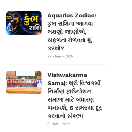
Aquarius Zodiac:
કુંભ રાશિના આગવા
લક્ષણો જાણીએ,
સફળતા મેળવવા શું
કરશો?
27 - June - 2026
Vishwakarma
Samaj: શ્રી વિશ્વકર્મા
નિર્માણ ફાઉન્ડેશન
સમાજ માટે બંધારણ
બનાવશે, 6 સમસ્યા દૂર
કરવાનો સંકલ્પ
6 - July - 2026