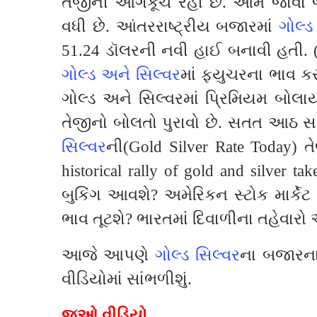
તેજીની આગેકૂચ રહી છે. આમ જોવા
વધી છે. આંતરરાષ્ટ્રીય બજારમાં
ગોલ્ડ
51.24 ડૉલરની નવી હાઈ બનાવી હતી. (S
ગોલ્ડ અને સિલ્વર
માં ફ્યુચરના ભાવ ક
ગોલ્ડ અને સિલ્વરમાં પ્રિમિયમ બોલાય
તેજીનો બોલતો પુરાવો છે. સતત આઠ સ
સિલ્વર
ની(Gold Silver Rate Today) તે
historical rally of gold and silver ta
બુકિંગ આવશે? અમેરિકન સ્ટોક માર્કેટ 
ભાવ તૂટશે? ભારતમાં દિવાળીના તહેવારો
આજે આપણે
ગોલ્ડ સિલ્વર
ના બજારના
વીડિયોમાં સાંભળીશું.
જૂઓ વીડિયો