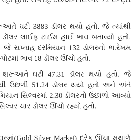
ૂઆતે ઘટી 3883 ડૉલર થયો હતો. જે ત્યાંથી
 ડૉલર લાઈફ ટાઈમ હાઈ ભાવ બતાવ્યો હતો.
ો. જે સપ્તાહ દરમિયાન 132 ડૉલરનો ભારેખમ
સ્પોટમાં ભાવ 18 ડૉલર ઊંચો હતો.
ની શરૂઆતે ઘટી 47.31 ડૉલર થયો હતો. જે
થી ઉછળી 51.24 ડૉલર થયો હતો અને અંતે
રમિયાન સિલ્વરમાં 2.30 ડૉલરનો ઉછાળો આવ્યો
સિલ્વર ચાર ડોલર ઊંચો રહ્યો હતો.
રમાં(Gold Silver Market) દરેક ઊંચા મથાળે