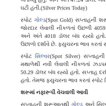
ઘટી હતી.(Silver Prices Today)
સ્પોટ
ગોલ્ડ
(Spot Gold) સપ્તાહની શર
જોરદાર લેવાલી નીકળતાં ઉછળી 4059
અને અંતે 4018 ડૉલર બંધ રહ્યો હત
ઉછાળો દર્શાવે છે. ફયુચરના ભાવ કરતાં 
સ્પોટ
સિલ્વર
(Spot Silver) સપ્તાહ
મથાળેથી નવી લેવાલી નીકળતાં ઝડપ
50.29 ડૉલર બંધ રહ્યો હતો. સપ્તાહ દ
હતો. તેમજ ફ્યુચરના ભાવ કરતાં સ્પોટ 
શરૂમાં નફારૂપી વેચવાલી આવી
સપ્તાહની શરૂઆતથી
ગોલ્ડ
અને સિલ્વ