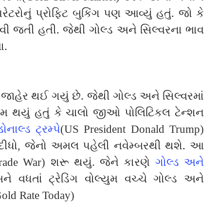
રોનું પ્રોફિટ બુકિંગ પણ આવ્યું હતું. જો કે
વી જતી હતી. જેથી ગોલ્ડ અને સિલ્વરના ભાવ
ા.
ાહેર થઈ ગયું છે. જેથી ગોલ્ડ અને સિલ્વરમાં
 થયું હતું કે ચાલો જીઓ પોલિટિકલ ટેન્શન
નાલ્ડ ટ્રમ્પે
(US President Donald Trump)
દીધો, જેનો અમલ પહેલી નવેમ્બરથી થશે. આ
rade War) શરૂ થયું. જેને કારણે
ગોલ્ડ અને
ે વધતાં ટ્રેડિંગ વોલ્યુમ વચ્ચે ગોલ્ડ અને
old Rate Today)