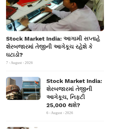
Stock Market India: આગામી સપ્તાહે
શેરબજારમાં તેજીની આગેકૂચ રહેશે કે
ઘટાડો?
7 - August - 2026
Stock Market India:
શેરબજારમાં તેજીની
આગેકૂચ, નિફ્ટી
25,000 થશે?
6 - August - 2026