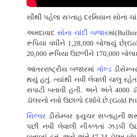
સૌથી પહેલા સપ્તાહ દરમિયાન સોના 
અમદાવાદ
સોના ચાંદી બજાર
માં(Bulli
રૂપિયા વધીને 1,28,000 બોલાયું છે(G
20,000 રૂપિયા ઉછળીને 170,000 બોલા
આંતરરાષ્ટ્રીય બજારમાં
ગોલ્ડ
ડીસેમ્બ
થયું હતું. ત્યાંથી નવી લેવાલી ચાલુ
સપાટી બતાવી હતી. અને અંતે 4000 ડ
ડૉલરનો નવો ઉછાળો દર્શાવે છે.(Gold Pr
સિલ્વર
ડીસેમ્બર ફ્યુચર સપ્તાહની 
પછી નવી લેવાલી નીકળતાં ઝડપી 
બતાવ્યું હતું. અને અંતે 47.24 ડૉલર બં