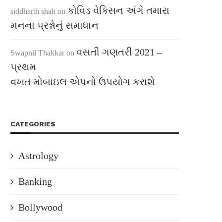
કોવિડ વેક્સિન અંગે તમારા
siddharth shah
on
મનના પ્રશ્નોનું સમાધાન
વસતી ગણતરી 2021 –
Swapnil Thakkar
on
પ્રથમ
વખત મોબાઇલ એપનો ઉપયોગ કરાશે
CATEGORIES
Astrology
Banking
Bollywood