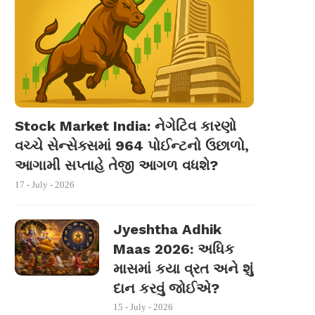
Stock Market India: નેગેટિવ કારણો
વચ્ચે સેન્સેક્સમાં 964 પોઈન્ટનો ઉછાળો,
આગામી સપ્તાહે તેજી આગળ વધશે?
17 - July - 2026
Jyeshtha Adhik
Maas 2026: અધિક
માસમાં કયા વ્રત અને શું
દાન કરવું જોઈએ?
15 - July - 2026