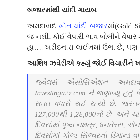
બજારમાંથી ચાંદી ગાયબ
અમદાવાદ
સોનાચાંદી બજાર
માં(Gold S
જ નથી. કોઈ વેપારી ભાવ બોલીને વેપાર
હા…. ખરીદનારા લાઈનમાં ઉભા છે, પણ 
આશિષ ઝવેરીએ કહ્યું જોઈ વિચારીને 
જ્વેલર્સ એસોસિએશન અમદાવ
Investinga2z.com ને જણાવ્યું હતું
સતત વધારો થઈ રહ્યો છે. ભારત
127,000થી 1,28,000નો છે. અને ચ
દિવસોમાં પુષ્ય નક્ષત્ર, ધનતેરસ
દિવસોમાં ગોલ્ડ સિલ્વરની ડિમાન્ડ વધા