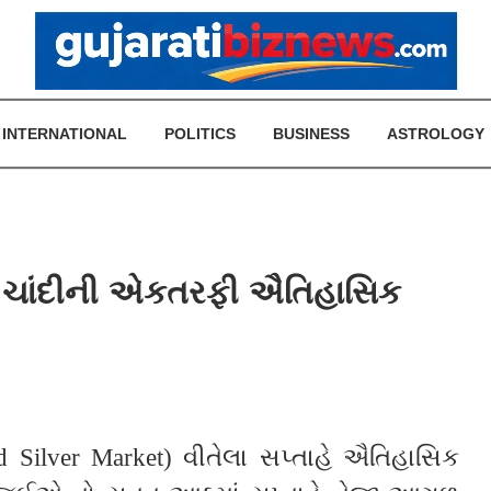
INTERNATIONAL
POLITICS
BUSINESS
ASTROLOGY
ા ચાંદીની એકતરફી ઐતિહાસિક
ld Silver Market) વીતેલા સપ્તાહે ઐતિહાસિક