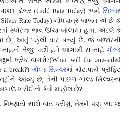
 જઈએ તો સતત આઠમાં સપ્તાહે તેજી આગળ
4081 ડૉલર (Gold Rate Today) અને
સિલ્વર
ilver Rate Today) નોંધપાત્ર બાબત એ છે કે
રતાં સ્પોટના ભાવ ઊંચા બોલાયા હતા. એટલે કે
ા છે, આવું પહેલી વાર બન્યું છે. જે બજારની
પ્તાહની તેજી પછી હવે આગામી સપ્તાહે
ગોલ્ડ
જીને બ્રેક વાગશે?(When will the one-sided
ke a break?)
ગોલ્ડ સિલ્વર
માં મોટાપાયે પ્રોફિટ
તૂટીને આવ્યું છે, તેની પાછળ ગોલ્ડ સિલ્વરના
 અગાઉ ખરીદીનો કેવો માહોલ છે?
 નિષ્ણાતો સાથે વાત કરીશું, તેમને પણ આ જ