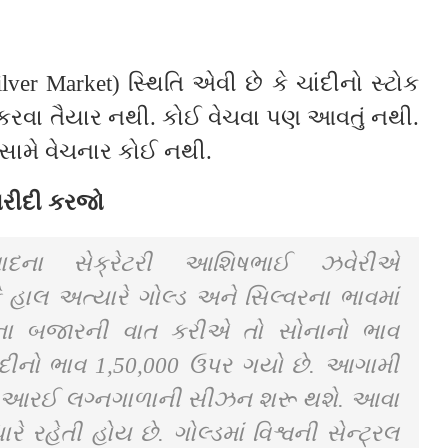
ilver Market) સ્થિતિ એવી છે કે ચાંદીનો સ્ટોક
 કરવા તૈયાર નથી. કોઈ વેચવા પણ આવતું નથી.
સામે વેચનાર કોઈ નથી.
ખરીદી કરજો
ાદના સેક્રેટરી આશિષભાઈ ઝવેરીએ
 કે હાલ અત્યારે ગોલ્ડ અને સિલ્વરના ભાવમાં
ના બજારની વાત કરીએ તો સોનાનો ભાવ
ાંદીનો ભાવ 1,50,000 ઉપર ગયો છે. આગામી
, એનઆરઈ લગ્નગાળાની સીઝન શરૂ થશે. આવા
રે રહેતી હોય છે. ગોલ્ડમાં વિશ્વની સેન્ટ્રલ