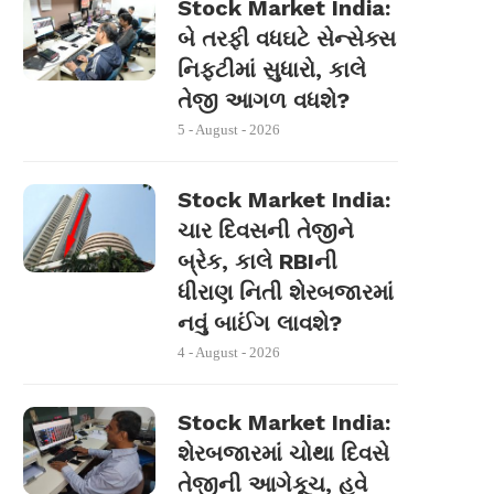
Stock Market India:
બે તરફી વધઘટે સેન્સેક્સ
નિફ્ટીમાં સુધારો, કાલે
તેજી આગળ વધશે?
5 - August - 2026
Stock Market India:
ચાર દિવસની તેજીને
બ્રેક, કાલે RBIની
ધીરાણ નિતી શેરબજારમાં
નવું બાઈંગ લાવશે?
4 - August - 2026
Stock Market India:
શેરબજારમાં ચોથા દિવસે
તેજીની આગેકૂચ, હવે