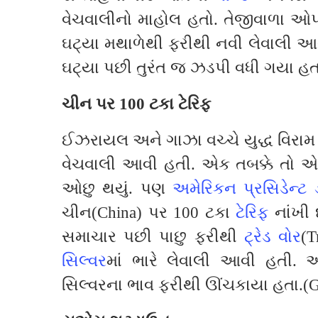
વેચવાલીનો માહોલ હતો. તેજીવાળા ઓપરેટ
ઘટ્યા મથાળેથી ફરીથી નવી લેવાલી આ
ઘટ્યા પછી તુરંત જ ઝડપી વધી ગયા હત
ચીન પર 100 ટકા ટેરિફ
ઈઝરાયલ અને ગાઝા વચ્ચે યુદ્ધ વિરામ જ
વેચવાલી આવી હતી. એક તબક્કે તો એમ
ઓછુ થયું. પણ
અમેરિકન પ્રસિડેન્ટ ડો
ચીન(China) પર 100 ટકા
ટેરિફ
નાંખી 
સમાચાર પછી પાછુ ફરીથી
ટ્રેડ વોર
(T
સિલ્વર
માં ભારે લેવાલી આવી હતી. અન
સિલ્વરના ભાવ ફરીથી ઊંચકાયા હતા.(G