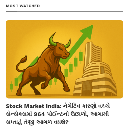
MOST WATCHED
Stock Market India: નેગેટિવ કારણો વચ્ચે
સેન્સેક્સમાં 964 પોઈન્ટનો ઉછાળો, આગામી
સપ્તાહે તેજી આગળ વધશે?