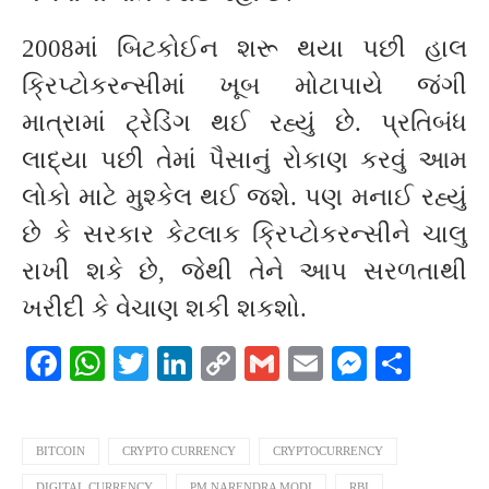
2008માં બિટકોઈન શરૂ થયા પછી હાલ
ક્રિપ્ટોકરન્સીમાં ખૂબ મોટાપાયે જંગી
માત્રામાં ટ્રેડિંગ થઈ રહ્યું છે. પ્રતિબંધ
લાદ્યા પછી તેમાં પૈસાનું રોકાણ કરવું આમ
લોકો માટે મુશ્કેલ થઈ જશે. પણ મનાઈ રહ્યું
છે કે સરકાર કેટલાક ક્રિપ્ટોકરન્સીને ચાલુ
રાખી શકે છે, જેથી તેને આપ સરળતાથી
ખરીદી કે વેચાણ શકી શકશો.
Facebook
WhatsApp
Twitter
LinkedIn
Copy
Gmail
Email
Messeng
Shar
Link
BITCOIN
CRYPTO CURRENCY
CRYPTOCURRENCY
DIGITAL CURRENCY
PM NARENDRA MODI
RBI