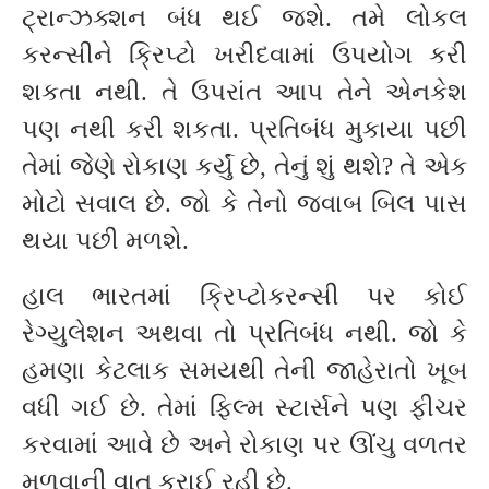
ટ્રાન્ઝક્શન બંધ થઈ જશે. તમે લોકલ
કરન્સીને ક્રિપ્ટો ખરીદવામાં ઉપયોગ કરી
શકતા નથી. તે ઉપરાંત આપ તેને એનકેશ
પણ નથી કરી શકતા. પ્રતિબંધ મુકાયા પછી
તેમાં જેણે રોકાણ કર્યું છે, તેનું શું થશે? તે એક
મોટો સવાલ છે. જો કે તેનો જવાબ બિલ પાસ
થયા પછી મળશે.
હાલ ભારતમાં ક્રિપ્ટોકરન્સી પર કોઈ
રેગ્યુલેશન અથવા તો પ્રતિબંધ નથી. જો કે
હમણા કેટલાક સમયથી તેની જાહેરાતો ખૂબ
વધી ગઈ છે. તેમાં ફિલ્મ સ્ટાર્સને પણ ફીચર
કરવામાં આવે છે અને રોકાણ પર ઊંચુ વળતર
મળવાની વાત કરાઈ રહી છે.