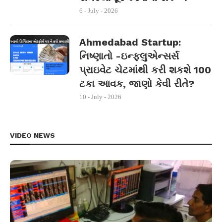
6 - July - 2026
Ahmedabad Startup:
નિષ્ણાતો -ઇન્ફ્લુએન્સર્સ
પ્રાઇવેટ ચેટમાંથી કરી શકશે 100
ટકા આવક, જાણો કેવી રીતે?
10 - July - 2026
VIDEO NEWS