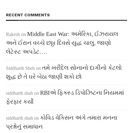
RECENT COMMENTS
Middle East War: અમેરિકા, ઈઝરાયલ
Rakesh
on
અને ઈરાન વચ્ચે છઠ્ઠા દિવસે યુદ્ધ ચાલુ, જાણો
લેટેસ્ટ અપડેટ….
તમે ખરીદેલ સોનાનો દાગીનો કેટલો
Siddharth Sheh
on
શુદ્ધ છે તે ઘરે બેઠા જાણી શકો છો
RBIએ ફિક્સ્ડ ડિપોઝિટના નિયમમાં
siddharth shah
on
ફેરફાર કર્યો
કોવિડ વેક્સિન અંગે તમારા મનના
siddharth shah
on
પ્રશ્નોનું સમાધાન