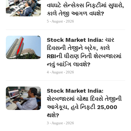
વધઘટે સેન્સેક્સ નિફ્ટીમાં સુધારો,
કાલે તેજી આગળ વધશે?
5 - August - 2026
Stock Market India: ચાર
દિવસની તેજીને બ્રેક, કાલે
RBIની ધીરાણ નિતી શેરબજારમાં
નવું બાઈંગ લાવશે?
4 - August - 2026
Stock Market India:
શેરબજારમાં ચોથા દિવસે તેજીની
આગેકૂચ, હવે નિફ્ટી 25,000
થશે?
3 - August - 2026