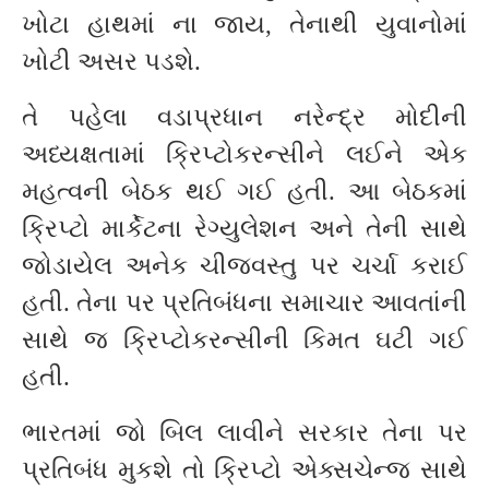
ખોટા હાથમાં ના જાય, તેનાથી યુવાનોમાં
ખોટી અસર પડશે.
તે પહેલા વડાપ્રધાન નરેન્દ્ર મોદીની
અધ્યક્ષતામાં ક્રિપ્ટોકરન્સીને લઈને એક
મહત્વની બેઠક થઈ ગઈ હતી. આ બેઠકમાં
ક્રિપ્ટો માર્કેટના રેગ્યુલેશન અને તેની સાથે
જોડાયેલ અનેક ચીજવસ્તુ પર ચર્ચા કરાઈ
હતી. તેના પર પ્રતિબંધના સમાચાર આવતાંની
સાથે જ ક્રિપ્ટોકરન્સીની કિમત ઘટી ગઈ
હતી.
ભારતમાં જો બિલ લાવીને સરકાર તેના પર
પ્રતિબંધ મુકશે તો ક્રિપ્ટો એક્સચેન્જ સાથે