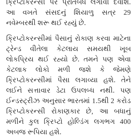
ક્રિપ્ટોકરન્સી પર પ્રતિબંધ લગાવી દેવાશે.
આ વખતે સંસદનું શિયાળુ સત્ર 29
નવેમ્બરથી શરૂ થઈ રહ્યું છે.
ક્રિપ્ટોકરન્સીમાં પૈસાનું રોકાણ કરવા માટેના
ટ્રેન્ડ વીતેલા કેટલાય સમયથી ખૂબ
લોકપ્રિય થઈ રહ્યો છે. તમને પણ એવા
કેટલાક લોકો મળી જશે કે જેમણે
ક્રિપ્ટોકરન્સીમાં પૈસા લગાવ્યા હશે. તેને
લઈને સત્તાવાર ડેટા ઉપલબ્ધ નથી. પણ
ઈન્ડસ્ટ્રીઝ અનુસાર ભારતમાં 1.5થી 2 કરોડ
ક્રિપ્ટોકરન્સી રોકાણકાર છે, આ બધાનું
મળીને કુલ ક્રિપ્ટો હોલ્ડિંગ લગભગ 400
અબજ રૂપિયા હશે.