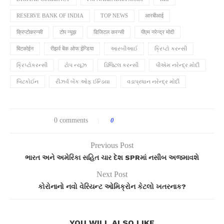
RESERVE BANK OF INDIA
TOP NEWS
आरबीआई
क्रिप्टोकरन्सी
टोप न्यूझ
डिजिटल करन्सी
पीएम नरेन्द्र मोदी
बिटकोईन
रीझर्व बेंक ओफ ईन्डिया
આરબીઆઈ
ક્રિપ્ટો કરન્સી
ક્રિપ્ટોકરન્સી
ટોપ ન્યૂઝ
ડિજિટલ કરન્સી
પીએમ નરેન્દ્ર મોદી
બિટકોઈન
રીઝર્વ બેંક ઓફ ઈન્ડિયા
વડાપ્રધાન નરેન્દ્ર મોદી
0 comments
0
Previous Post
ભારત અને અમેરિકા સહિત ચાર દેશ SPRમાં નસીબ અજમાવશે
Next Post
કોરોનાનો નવો વેરિયન્ટ ઓમિક્રોન કેટલો ખતરનાક?
YOU WILL ALSO LIKE