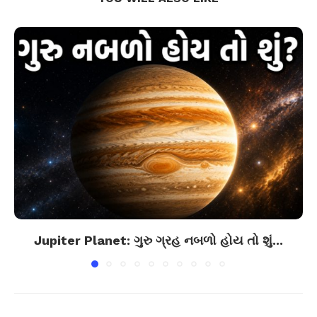
Jupiter Planet: ગુરુ ગ્રહ નબળો હોય તો શું...