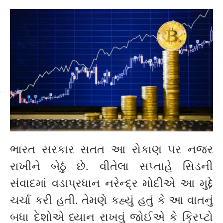
ભારત સરકાર સતત આ રોકાણ પર નજર
રાખીને બેઠું છે. વીતેલા સપ્તાહે સિડની
સંવાદમાં વડાપ્રધાન નરેન્દ્ર મોદીએ આ મુદ્દે
ચર્ચા કરી હતી. તેમણે કહ્યું હતું કે આ વાતનું
બધા દેશોએ ધ્યાન રાખવું જોઈએ કે ક્રિપ્ટો