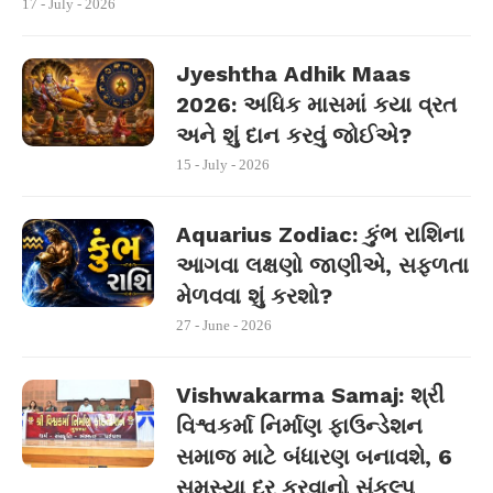
17 - July - 2026
Jyeshtha Adhik Maas
2026: અધિક માસમાં કયા વ્રત
અને શું દાન કરવું જોઈએ?
15 - July - 2026
Aquarius Zodiac: કુંભ રાશિના
આગવા લક્ષણો જાણીએ, સફળતા
મેળવવા શું કરશો?
27 - June - 2026
Vishwakarma Samaj: શ્રી
વિશ્વકર્મા નિર્માણ ફાઉન્ડેશન
સમાજ માટે બંધારણ બનાવશે, 6
સમસ્યા દૂર કરવાનો સંકલ્પ