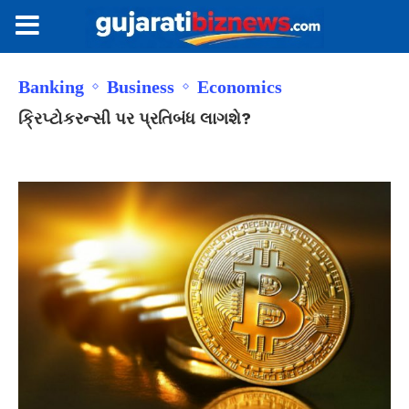
Banking
Business
Economics
ક્રિપ્ટોકરન્સી પર પ્રતિબંધ લાગશે?