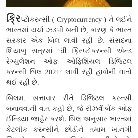
ક્રિ
પ્ટોકરન્સી ( Cryptocurrency ) ને લઈને
ભારતમાં ચર્ચા ઝડપી બની છે, કારણ કે ભારત
સરકાર એક બિલ લાવી રહી છે. સંસદના
શિયાળુ સત્રમાં ‘ધી ક્રિપ્ટોકરન્સી એન્ડ
રેગ્યુલેશન ઓફ ઓફિશિયલ ડિજિટલ
કરન્સી બિલ 2021’ લાવી રહી હાવોની વાતો
થઈ રહી છે.
બિલમાં સત્તાવાર રીતે ડિજિટલ કરન્સી
બનાવવાની વાત કહી છે, જે રીઝર્વ બેંક ઓફ
ઈન્ડિયા જાહેર કરશે. બિલ અનુસાર ભારતમાં
કેટલીક કરન્સીને છોડીને તમામ ખાનગી