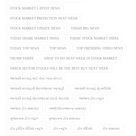
STOCK MARKET LATEST NEWS
STOCK MARKET PREDICTION NEXT WEEK
STOCK MARKET UPDATE NEWS
TODAY BIG NEWS
TODAY SHARE MARKET INDIA
TODAY STOCK MARKET INDIA
TODAY TOP NEWS
TOP NEWS
TOP TRENDING VIDEO NEWS
TRUMP TARIFF
WHAT TO DO NEXT WEEK IN STOCK MARKET
WHICH SECTOR STOCKS WILL BE THE BEST BUY NEXT WEEK
આગામી સપ્તાહ માટે બેસ્ટ બાય સેકટર
આગામી સપ્તાહની શેરબજારમાં આગાહી
આગામી સપ્તાહે શું ખરીદશો
આગામી સપ્તાહે શેરબજારમાં ઘટાડો અટકશે
આજના ટોપ ન્યૂઝ
આજના ટોપ સમાચાર
આજે શેરબજારના સમાચાર
ગુજરાતના ટોપ ન્યૂઝ
ગુજરાતના ટોપ સમાચાર
ટોપ ટ્રેડિંગ વીડિયો ન્યૂઝ
ટોપ ન્યૂઝ
ટોપ વીડિયો
ટોપ સમાચાર