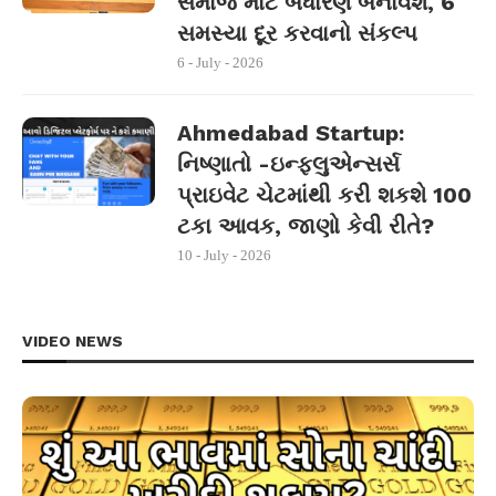
સમાજ માટે બંધારણ બનાવશે, 6
સમસ્યા દૂર કરવાનો સંકલ્પ
6 - July - 2026
Ahmedabad Startup:
નિષ્ણાતો -ઇન્ફ્લુએન્સર્સ
પ્રાઇવેટ ચેટમાંથી કરી શકશે 100
ટકા આવક, જાણો કેવી રીતે?
10 - July - 2026
VIDEO NEWS