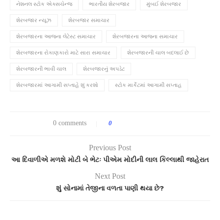
નેશનલ સ્ટોક એક્સચેન્જ
ભારતીય શેરબજાર
મુંબઈ શેરબજાર
શેરબજાર ન્યૂઝ
શેરબજાર સમાચાર
શેરબજારના આજના લેટેસ્ટ સમાચાર
શેરબજારના આજના સમાચાર
શેરબજારના રોકાણકારો માટે સારા સમાચાર
શેરબજારની ચાલ બદલાઈ છે
શેરબજારની ભાવી ચાલ
શેરબજારનું અપડેટ
શેરબજારમાં આગામી સપ્તાહે શું કરશો
સ્ટોક માર્કેટમાં આગામી સપ્તાહ
0 comments
0
Previous Post
આ દિવાળીએ મળશે મોટી બે ભેટઃ પીએમ મોદીની લાલ કિલ્લાથી જાહેરાત
Next Post
શું સોનામાં તેજીના વળતા પાણી થયા છે?