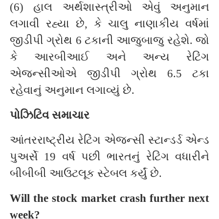
(6) હાલ અર્થશાસ્ત્રીઓ એવું અનુમાન
લગાવી રહ્યા છે, કે ચાલુ નાણાકીય વર્ષમાં
જીડીપી ગ્રોથ 6 ટકાની આજુબાજુ રહેશે. જો
કે આરબીઆઈ અને અન્ય રેટિંગ
એજન્સીઓએ જીડીપી ગ્રોથ 6.5 ટકા
રહેવાનું અનુમાન લગાવ્યું છે.
પોઝિટિવ સમાચાર
આંતરરાષ્ટ્રીય રેટિંગ એજન્સી સ્ટાન્ડર્ડ એન્ડ
પુઅર્સે 19 વર્ષ પછી ભારતનું રેટિંગ વધારીને
બીબીબી આઉટલૂક સ્ટેબલ કર્યું છે.
Will the stock market crash further next
week?