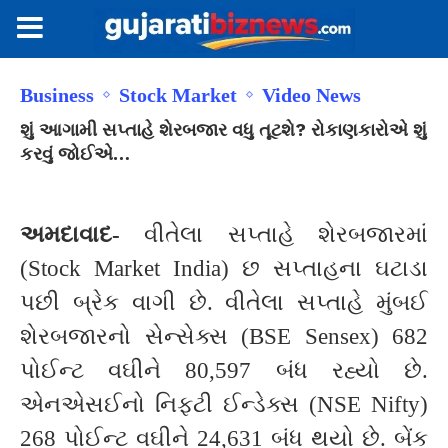
Business
Stock Market
Video News
શું આગામી સપ્તાહે શેરબજાર વધુ તૂટશે? રોકાણકારોએ શું
કરવું જોઈએ…
અમદાવાદ-
વીતેલા સપ્તાહે શેરબજારમાં
(Stock Market India) છ સપ્તાહના ઘટાડા
પછી બ્રેક વાગી છે. વીતેલા સપ્તાહે મુંબઈ
શેરબજારનો સેન્સેક્સ (BSE Sensex) 682
પોઈન્ટ વઘીને 80,597 બંધ રહ્યો છે.
એનએસઈનો નિફ્ટી ઈન્ડેક્સ (NSE Nifty)
268 પોઈન્ટ વઘીને 24,631 બંધ થયો છે. બેંક