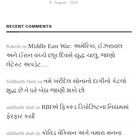
4 - August - 2026
RECENT COMMENTS
Middle East War: અમેરિકા, ઈઝરાયલ
Rakesh
on
અને ઈરાન વચ્ચે છઠ્ઠા દિવસે યુદ્ધ ચાલુ, જાણો
લેટેસ્ટ અપડેટ….
તમે ખરીદેલ સોનાનો દાગીનો કેટલો
Siddharth Sheh
on
શુદ્ધ છે તે ઘરે બેઠા જાણી શકો છો
RBIએ ફિક્સ્ડ ડિપોઝિટના નિયમમાં
siddharth shah
on
ફેરફાર કર્યો
કોવિડ વેક્સિન અંગે તમારા મનના
siddharth shah
on