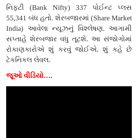
નિફ્ટી (Bank Nifty) 337 પોઈન્ટ પ્લસ
55,341 બંધ હતો. શેરબજારમાં (Share Market
India) આવેલા ન્યૂઝનું વિશ્લેષણ. આગામી
સપ્તાહે શેરબજાર વધુ તૂટશે. આ સંજોગોમાં
રોકાણકારોએ શું કરવું જોઈએ. શું કહે છે
ટેકનિકલ લેવલ.
જૂઓ વીડિયો….