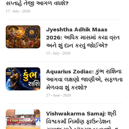
સપ્તાહે તેજી આગળ વધશે?
17 - July - 2026
Jyeshtha Adhik Maas
2026: અધિક માસમાં કયા વ્રત
અને શું દાન કરવું જોઈએ?
15 - July - 2026
Aquarius Zodiac: કુંભ રાશિના
આગવા લક્ષણો જાણીએ, સફળતા
મેળવવા શું કરશો?
27 - June - 2026
Vishwakarma Samaj: શ્રી
વિશ્વકર્મા નિર્માણ ફાઉન્ડેશન