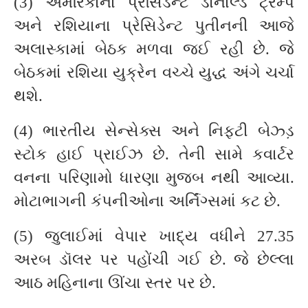
(3) અમેરિકાના પ્રેસિડેન્ટ ડોનાલ્ડ ટ્રમ્પ
અને રશિયાના પ્રેસિડેન્ટ પુતીનની આજે
અલાસ્કામાં બેઠક મળવા જઈ રહી છે. જે
બેઠકમાં રશિયા યુક્રેન વચ્ચે યુદ્ધ અંગે ચર્ચા
થશે.
(4) ભારતીય સેન્સેક્સ અને નિફ્ટી બેઝ્ડ઼
સ્ટોક હાઈ પ્રાઈઝ છે. તેની સામે કવાર્ટર
વનના પરિણામો ધારણા મુજબ નથી આવ્યા.
મોટાભાગની કંપનીઓના અર્નિંગ્સમાં કટ છે.
(5) જુલાઈમાં વેપાર ખાદ્ય વધીને 27.35
અરબ ડૉલર પર પહોંચી ગઈ છે. જે છેલ્લા
આઠ મહિનાના ઊંચા સ્તર પર છે.