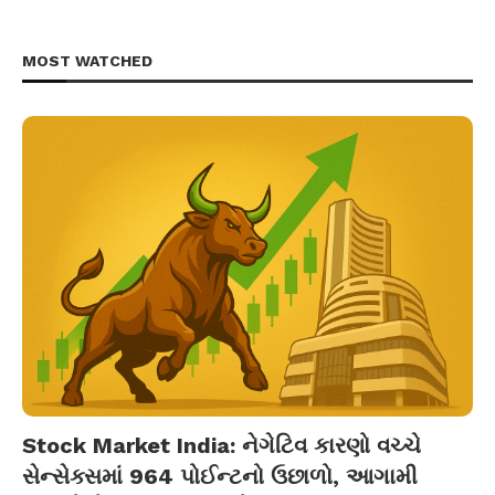
MOST WATCHED
Stock Market India: નેગેટિવ કારણો વચ્ચે
સેન્સેક્સમાં 964 પોઈન્ટનો ઉછાળો, આગામી