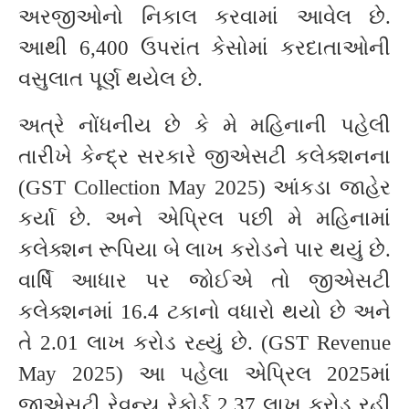
અરજીઓનો નિકાલ કરવામાં આવેલ છે.
આથી 6,400 ઉપરાંત કેસોમાં કરદાતાઓની
વસુલાત પૂર્ણ થયેલ છે.
અત્રે નોંધનીય છે કે મે મહિનાની પહેલી
તારીખે કેન્દ્ર સરકારે જીએસટી કલેક્શનના
(GST Collection May 2025) આંકડા જાહેર
કર્યા છે. અને એપ્રિલ પછી મે મહિનામાં
કલેક્શન રૂપિયા બે લાખ કરોડને પાર થયું છે.
વાર્ષિ આધાર પર જોઈએ તો જીએસટી
કલેક્શનમાં 16.4 ટકાનો વધારો થયો છે અને
તે 2.01 લાખ કરોડ રહ્યું છે. (GST Revenue
May 2025) આ પહેલા એપ્રિલ 2025માં
જીએસટી રેવન્યૂ રેકોર્ડ 2.37 લાખ કરોડ રહી