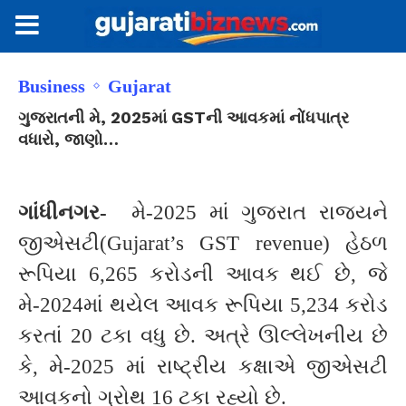
Business
Gujarat
ગુજરાતની મે, 2025માં GSTની આવકમાં નોંધપાત્ર
વધારો, જાણો…
ગાંધીનગર-
મે-2025 માં ગુજરાત રાજ્યને
જીએસટી(Gujarat’s GST revenue) હેઠળ
રૂપિયા 6,265 કરોડની આવક થઈ છે, જે
મે-2024માં થયેલ આવક રૂપિયા 5,234 કરોડ
કરતાં 20 ટકા વધુ છે. અત્રે ઊલ્લેખનીય છે
કે, મે-2025 માં રાષ્ટ્રીય કક્ષાએ જીએસટી
આવકનો ગ્રોથ 16 ટકા રહ્યો છે.