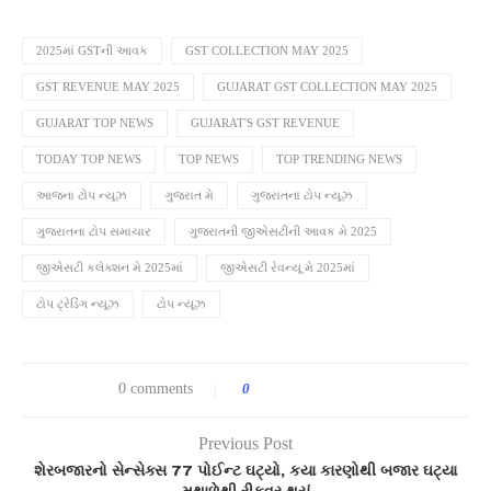
2025માં GSTની આવક
GST COLLECTION MAY 2025
GST REVENUE MAY 2025
GUJARAT GST COLLECTION MAY 2025
GUJARAT TOP NEWS
GUJARAT'S GST REVENUE
TODAY TOP NEWS
TOP NEWS
TOP TRENDING NEWS
આજના ટોપ ન્યૂઝ
ગુજરાત મે
ગુજરાતના ટોપ ન્યૂઝ
ગુજરાતના ટોપ સમાચાર
ગુજરાતની જીએસટીની આવક મે 2025
જીએસટી કલેક્શન મે 2025માં
જીએસટી રેવન્યૂ મે 2025માં
ટોપ ટ્રેડિંગ ન્યૂઝ
ટોપ ન્યૂઝ
0 comments
0
Previous Post
શેરબજારનો સેન્સેક્સ 77 પોઈન્ટ ઘટ્યો, કયા કારણોથી બજાર ઘટ્યા