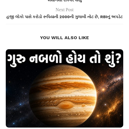
મથાળેથી રીકવર થયું
Next Post
હજી લોકો પાસે કરોડો રૂપિયાની 2000ની ગુલાબી નોટ છે, RBIનું અપડેટ
YOU WILL ALSO LIKE