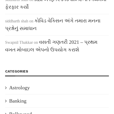
ફેરફાર કર્યો
કોવિડ વેક્સિન અંગે તમારા મનના
siddharth shah
on
પ્રશ્નોનું સમાધાન
વસતી ગણતરી 2021 – પ્રથમ
Swapnil Thakkar
on
વખત મોબાઇલ એપનો ઉપયોગ કરાશે
CATEGORIES
Astrology
Banking