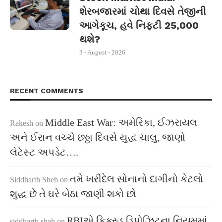
શેરબજારમાં ચોથા દિવસે તેજીની
આગેકૂચ, હવે નિફ્ટી 25,000
થશે?
3 - August - 2026
RECENT COMMENTS
Middle East War: અમેરિકા, ઈઝરાયલ
Rakesh
on
અને ઈરાન વચ્ચે છઠ્ઠા દિવસે યુદ્ધ ચાલુ, જાણો
લેટેસ્ટ અપડેટ….
તમે ખરીદેલ સોનાનો દાગીનો કેટલો
Siddharth Sheh
on
શુદ્ધ છે તે ઘરે બેઠા જાણી શકો છો
RBIએ ફિક્સ્ડ ડિપોઝિટના નિયમમાં
siddharth shah
on