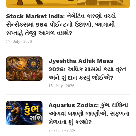
Stock Market India: નેગેટિવ કારણો વચ્ચે
સેન્સેક્સમાં 964 પોઈન્ટનો ઉછાળો, આગામી
સપ્તાહે તેજી આગળ વધશે?
17 - July - 2026
Jyeshtha Adhik Maas
2026: અધિક માસમાં કયા વ્રત
અને શું દાન કરવું જોઈએ?
15 - July - 2026
Aquarius Zodiac: કુંભ રાશિના
આગવા લક્ષણો જાણીએ, સફળતા
મેળવવા શું કરશો?
27 - June - 2026