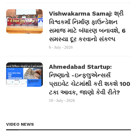
Vishwakarma Samaj: શ્રી
વિશ્વકર્મા નિર્માણ ફાઉન્ડેશન
સમાજ માટે બંધારણ બનાવશે, 6
સમસ્યા દૂર કરવાનો સંકલ્પ
6 - July - 2026
Ahmedabad Startup:
નિષ્ણાતો -ઇન્ફ્લુએન્સર્સ
પ્રાઇવેટ ચેટમાંથી કરી શકશે 100
ટકા આવક, જાણો કેવી રીતે?
10 - July - 2026
VIDEO NEWS