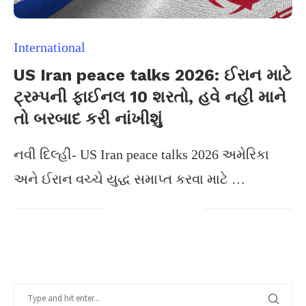
International
US Iran peace talks 2026: ઈરાન માટે
ટ્રમ્પની ફાઈનલ 10 શરતો, હવે નહી માને
તો બરબાદ કરી નાંખીશું
નવી દિલ્હી- US Iran peace talks 2026 અમેરિકા
અને ઈરાન વચ્ચે યુદ્ધ સમાપ્ત કરવા માટે …