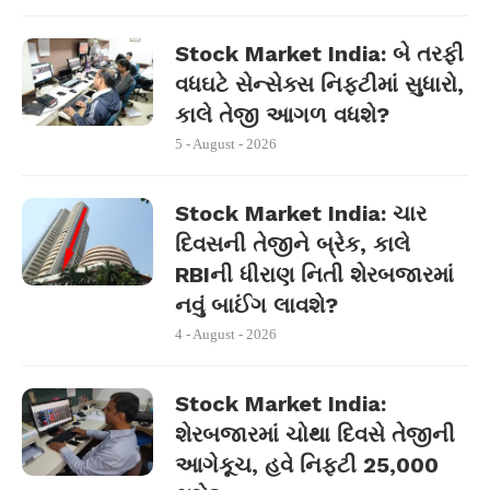
Stock Market India: બે તરફી
વધઘટે સેન્સેક્સ નિફ્ટીમાં સુધારો,
કાલે તેજી આગળ વધશે?
5 - August - 2026
Stock Market India: ચાર
દિવસની તેજીને બ્રેક, કાલે
RBIની ધીરાણ નિતી શેરબજારમાં
નવું બાઈંગ લાવશે?
4 - August - 2026
Stock Market India:
શેરબજારમાં ચોથા દિવસે તેજીની
આગેકૂચ, હવે નિફ્ટી 25,000