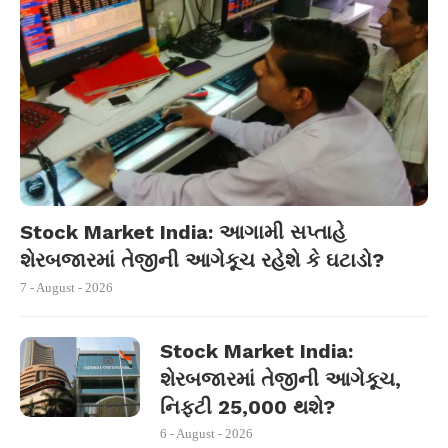
Stock Market India: આગામી સપ્તાહે
શેરબજારમાં તેજીની આગેકૂચ રહેશે કે ઘટાડો?
7 - August - 2026
Stock Market India:
શેરબજારમાં તેજીની આગેકૂચ,
નિફ્ટી 25,000 થશે?
6 - August - 2026