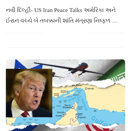
નવી દિલ્હી- US Iran Peace Talks અમેરિકા અને
ઈરાન વચ્ચે બે તબક્કાની શાંતિ મંત્રણા નિષ્ફળ …