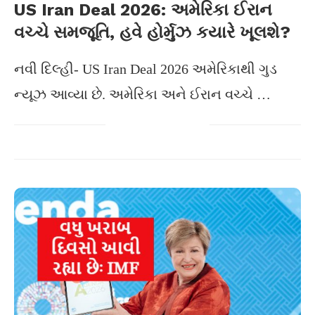
US Iran Deal 2026: અમેરિકા ઈરાન
વચ્ચે સમજૂતિ, હવે હોર્મુઝ કયારે ખૂલશે?
નવી દિલ્હી- US Iran Deal 2026 અમેરિકાથી ગુડ
ન્યૂઝ આવ્યા છે. અમેરિકા અને ઈરાન વચ્ચે …