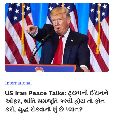
International
US Iran Peace Talks: ટ્રમ્પની ઈરાનને
ઓફર, શાંતિ સમજૂતિ કરવી હોય તો ફોન
કરો, યુદ્ધ રોકવાનો શું છે પ્લાન?