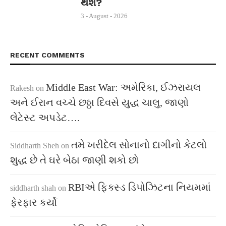
થશે?
3 - August - 2026
RECENT COMMENTS
Middle East War: અમેરિકા, ઈઝરાયલ
Rakesh
on
અને ઈરાન વચ્ચે છઠ્ઠા દિવસે યુદ્ધ ચાલુ, જાણો
લેટેસ્ટ અપડેટ….
તમે ખરીદેલ સોનાનો દાગીનો કેટલો
Siddharth Sheh
on
શુદ્ધ છે તે ઘરે બેઠા જાણી શકો છો
RBIએ ફિક્સ્ડ ડિપોઝિટના નિયમમાં
siddharth shah
on
ફેરફાર કર્યો