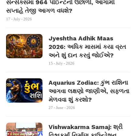
સેન્સેક્સમાં 964 પોઈન્ટનો ઉછાળો, આગામી
સપ્તાહે તેજી આગળ વધશે?
17 - July - 2026
Jyeshtha Adhik Maas
2026: અધિક માસમાં કયા વ્રત
અને શું દાન કરવું જોઈએ?
15 - July - 2026
Aquarius Zodiac: કુંભ રાશિના
આગવા લક્ષણો જાણીએ, સફળતા
મેળવવા શું કરશો?
27 - June - 2026
Vishwakarma Samaj: શ્રી
વિશ્વકર્મા નિર્માણ ફાઉન્ડેશન