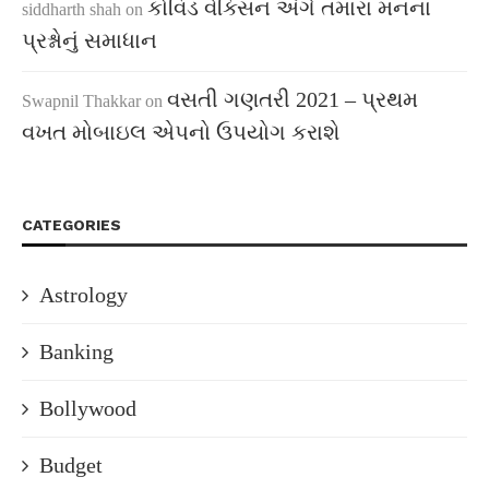
કોવિડ વેક્સિન અંગે તમારા મનના
siddharth shah
on
પ્રશ્નોનું સમાધાન
વસતી ગણતરી 2021 – પ્રથમ
Swapnil Thakkar
on
વખત મોબાઇલ એપનો ઉપયોગ કરાશે
CATEGORIES
Astrology
Banking
Bollywood
Budget