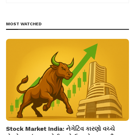
MOST WATCHED
Stock Market India: નેગેટિવ કારણો વચ્ચે