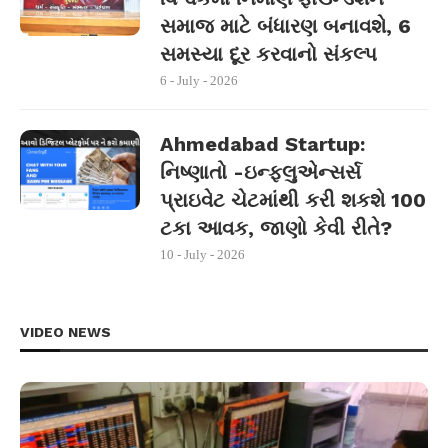
સમાજ માટે બંધારણ બનાવશે, 6
સમસ્યા દૂર કરવાનો સંકલ્પ
6 - July - 2026
Ahmedabad Startup:
નિષ્ણાતો -ઇન્ફ્લુએન્સર્સ
પ્રાઇવેટ ચેટમાંથી કરી શકશે 100
ટકા આવક, જાણો કેવી રીતે?
10 - July - 2026
VIDEO NEWS