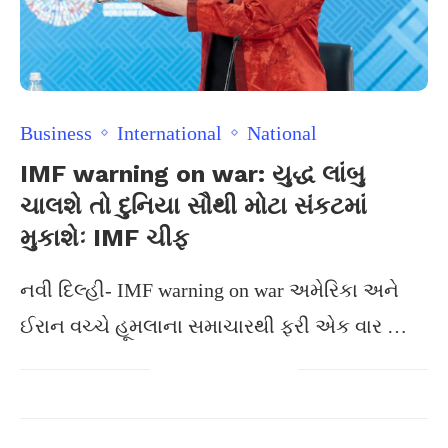
Business
International
National
IMF warning on war: યુદ્ધ લાંબુ
ચાલશે તો દુનિયા સૌથી મોટા સંકટમાં
મુકાશેઃ IMF ચીફ
નવી દિલ્હી- IMF warning on war અમેરિકા અને
ઈરાન વચ્ચે હૂમલાના સમાચારથી ફરી એક વાર …