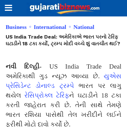
Business
International
National
US India Trade Deal: અમેરિકાએ ભારત પરનો ટેરિફ
ઘટાડીને 18 ટકા કર્યો, ટ્રમ્પ મોદી વચ્ચે શું વાતચીત થઈ?
નવી દિલ્હી-
US India Trade Deal
અમેરિકાથી ગુડ ન્યૂઝ આવ્યા છે.
યુએસ
પ્રેસિડેન્ટ ડોનાલ્ડ ટ્રમ્પે
ભારત પર લાગુ
થયેલ
રેસિપ્રોક્લ ટેરિફ
ને ઘટાડીને 18 ટકા
કરતી જાહેરાત કરી છે. તેની સાથે તેમણે
ભારત રશિયા પાસેથી તેલ ખરીદીને લઈને
ફરીથી મોટો દાવો કર્યો છે.