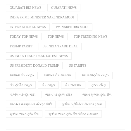
GUJARATI BIZ NEWS
GUJARATI NEWS
INDIA PRIME MINISTER NARENDRA MODI
INTERNATIONAL NEWS
PM NARENDRA MODI
TODAY TOP NEWS
TOP NEWS
TOP TRENDING NEWS
TRUMP TARIFF
US INDIA TRADE DEAL
US INDIA TRADE DEAL LATEST NEWS
US PRESIDENT DONALD TRUMP
US TARIFFS
આજના ટોપ ન્યૂઝ
આજના ટોપ સમાચાર
આંતરરાષ્ટ્રીય ન્યૂઝ
ટોપ ટ્રેડિંગ ન્યૂઝ
ટોપ ન્યૂઝ
ટોપ સમાચાર
ટ્રમ્પ ટેરિફ
પીએમ નરેન્દ્ર મોદી
ભારત પર ટ્રમ્પ ટેરિફ
ભારત યુએસ ટ્રેડ ડીલ
ભારતના વડાપ્રધાન નરેન્દ્ર મોદી
યુએસ પ્રેસિડેન્ટ ડોનાલ્ડ ટ્રમ્પ
યુએસ ભારત ટ્રેડ ડીલ
યુએસ ભારત ટ્રેડ ડીલ લેટેસ્ટ સમાચાર