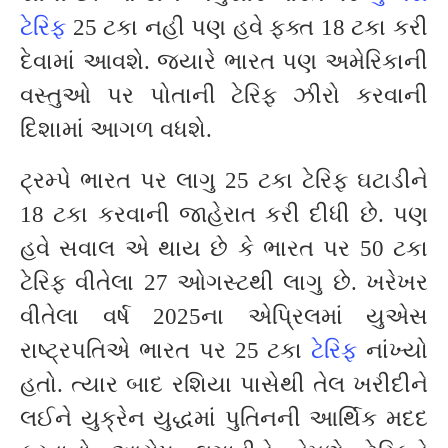
ટેરિફ
25 ટકા નહી પણ હવે ફક્ત 18 ટકા કરી
દેવામાં આવશે. જ્યારે ભારત પણ અમેરિકાની
વસ્તુઓ પર પોતાની ટેરિફ ઝીરો કરવાની
દિશામાં આગળ વધશે.
ટ્રમ્પે ભારત પર લાગુ 25 ટકા ટેરિફ ઘટાડીને
18 ટકા કરવાની જાહેરાત કરી દીધી છે. પણ
હવે સવાલ એ થાય છે કે ભારત પર 50 ટકા
ટેરિફ વીતેલા 27 ઓગસ્ટથી લાગુ છે. ખરેખર
વીતેલા વર્ષ 2025ના એપ્રિલમાં યુએસ
રાષ્ટ્રપતિએ ભારત પર 25 ટકા
ટેરિફ
નાંખ્યો
હતો. ત્યાર બાદ રશિયા પાસેથી તેલ ખરીદીને
લઈને યુક્રેન યુદ્ધમાં પુતિનની આર્થિક મદદ