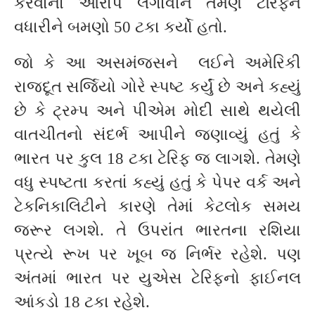
કરવાનો આરોપ લગાવીને તેમણે ટેરિફને
વધારીને બમણો 50 ટકા કર્યો હતો.
જો કે આ અસમંજસને લઈને અમેરિકી
રાજદૂત સર્જિયો ગોરે સ્પષ્ટ કર્યું છે અને કહ્યું
છે કે ટ્રમ્પ અને પીએમ મોદી સાથે થયેલી
વાતચીતનો સંદર્ભ આપીને જણાવ્યું હતું કે
ભારત પર કુલ 18 ટકા ટેરિફ જ લાગશે. તેમણે
વધુ સ્પષ્ટતા કરતાં કહ્યું હતું કે પેપર વર્ક અને
ટેકનિકાલિટીને કારણે તેમાં કેટલોક સમય
જરૂર લગશે. તે ઉપરાંત ભારતના રશિયા
પ્રત્યે રૂખ પર ખૂબ જ નિર્ભર રહેશે. પણ
અંતમાં ભારત પર યુએસ ટેરિફનો ફાઈનલ
આંકડો 18 ટકા રહેશે.