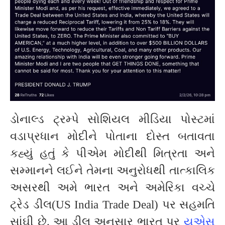
ડોનાલ્ડ ટ્રમ્પે સોશિયલ મીડિયા પોસ્ટમાં
વડાપ્રધાન મોદીને પોતાના દોસ્ત બતાવતા
કહ્યું હતું કે પીએમ મોદીથી મિત્રતા અને
સમ્માનને લઈને તેમના અનુરોધથી તાત્કાલિક
અસરથી અમે ભારત અને અમેરિકા વચ્ચે
ટ્રેડ ડીલ(US India Trade Deal) પર સહમતિ
સાંઘી છે. આ ડીલ અનુસાર ભારત પર
યુએસ