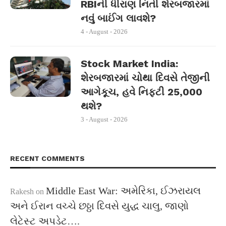
RBIની ધીરાણ નિતી શેરબજારમાં
નવું બાઈંગ લાવશે?
4 - August - 2026
Stock Market India:
શેરબજારમાં ચોથા દિવસે તેજીની
આગેકૂચ, હવે નિફ્ટી 25,000
થશે?
3 - August - 2026
RECENT COMMENTS
Middle East War: અમેરિકા, ઈઝરાયલ
Rakesh
on
અને ઈરાન વચ્ચે છઠ્ઠા દિવસે યુદ્ધ ચાલુ, જાણો
લેટેસ્ટ અપડેટ….