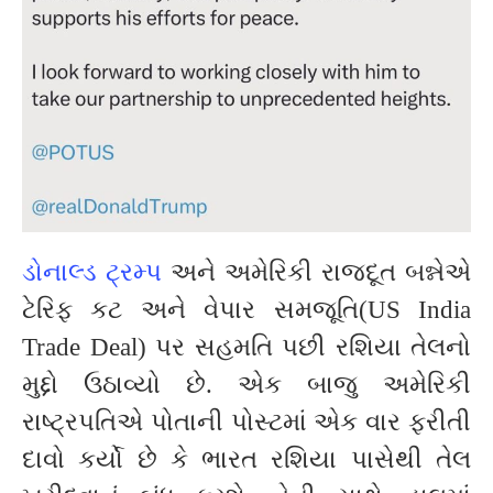
ડોનાલ્ડ ટ્રમ્પ
અને અમેરિકી રાજદૂત બન્નેએ
ટેરિફ કટ અને વેપાર સમજૂતિ(US India
Trade Deal) પર સહમતિ પછી રશિયા તેલનો
મુદ્દો ઉઠાવ્યો છે. એક બાજુ અમેરિકી
રાષ્ટ્રપતિએ પોતાની પોસ્ટમાં એક વાર ફરીતી
દાવો કર્યો છે કે ભારત રશિયા પાસેથી તેલ