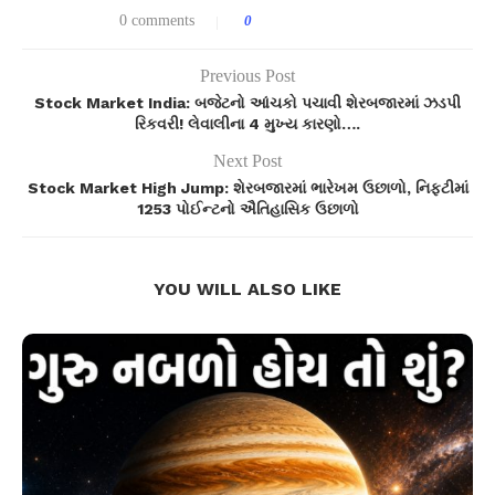
0 comments
0
Previous Post
Stock Market India: બજેટનો આંચકો પચાવી શેરબજારમાં ઝડપી
રિકવરી! લેવાલીના 4 મુખ્ય કારણો….
Next Post
Stock Market High Jump: શેરબજારમાં ભારેખમ ઉછાળો, નિફ્ટીમાં
1253 પોઈન્ટનો ઐતિહાસિક ઉછાળો
YOU WILL ALSO LIKE