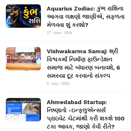
Aquarius Zodiac: કુંભ રાશિના
આગવા લક્ષણો જાણીએ, સફળતા
મેળવવા શું કરશો?
27 - June - 2026
Vishwakarma Samaj: શ્રી
વિશ્વકર્મા નિર્માણ ફાઉન્ડેશન
સમાજ માટે બંધારણ બનાવશે, 6
સમસ્યા દૂર કરવાનો સંકલ્પ
6 - July - 2026
Ahmedabad Startup:
નિષ્ણાતો -ઇન્ફ્લુએન્સર્સ
પ્રાઇવેટ ચેટમાંથી કરી શકશે 100
ટકા આવક, જાણો કેવી રીતે?