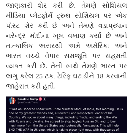
જાણકારી શેર કરી છે. તેમણે સોશિયલ
મીડિયા પ્લેટફોર્મ ટ્રુથ સોશિયલ પર એક
પોસ્ટ શેર કરી છે અને તેમણે વડાપ્રધાન
નરેન્દ્ર મોદીના ખૂબ વખાણ કર્યા છે અને
તાત્કાલિક અસરથી અમે અમેરિકા અને
ભારત વચ્ચે વેપાર સમજૂતિ પર સહમતી
વ્યક્ત કરી છે. તેની સાથે તેમણે ભારત પર
લાગુ કરેલ 25 ટકા ટેરિફ ઘટાડીને 18 કરવાની
જાહેરાત કરી હતી.