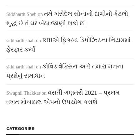
તમે ખરીદેલ સોનાનો દાગીનો કેટલો
Siddharth Sheh
on
શુદ્ધ છે તે ઘરે બેઠા જાણી શકો છો
RBIએ ફિક્સ્ડ ડિપોઝિટના નિયમમાં
siddharth shah
on
ફેરફાર કર્યો
કોવિડ વેક્સિન અંગે તમારા મનના
siddharth shah
on
પ્રશ્નોનું સમાધાન
વસતી ગણતરી 2021 – પ્રથમ
Swapnil Thakkar
on
વખત મોબાઇલ એપનો ઉપયોગ કરાશે
CATEGORIES