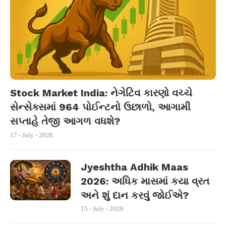
Stock Market India: નેગેટિવ કારણો વચ્ચે
સેન્સેક્સમાં 964 પોઈન્ટનો ઉછાળો, આગામી
સપ્તાહે તેજી આગળ વધશે?
17 - July - 2026
Jyeshtha Adhik Maas
2026: અધિક માસમાં કયા વ્રત
અને શું દાન કરવું જોઈએ?
15 - July - 2026