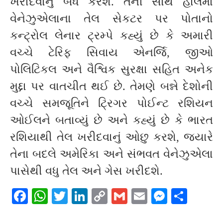
ખરીદવાનું બંધ કરશે. તેની સાથે હાલમાં
વેનેઝુએલાના તેલ સેકટર પર પોતાનો
કન્ટ્રોલ લેનાર ટ્રમ્પે કહ્યું છે કે અમારી
વચ્ચે ટેરિફ સિવાય એનર્જિ, જીઓ
પોલિટિકલ અને વૈશ્વિક સુરક્ષા સહિત અનેક
મુદ્દા પર વાતચીત થઈ છે. તેમણે બન્ને દેશોની
વચ્ચે સમજૂતિને ટ્રિગર પોઈન્ટ રશિયન
ઓઈલને બતાવ્યું છે અને કહ્યું છે કે ભારત
રશિયાથી તેલ ખરીદવાનું ઓછુ કરશે, જ્યારે
તેના બદલે અમેરિકા અને સંભવત વેનેઝુએલા
પાસેથી વધુ તેલ અને ગેસ ખરીદશે.
Facebook
WhatsApp
Twitter
LinkedIn
Copy
Gmail
Email
Messeng
Shar
Link