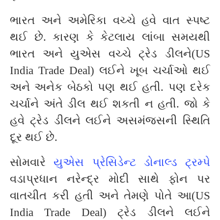
ભારત અને અમેરિકા વચ્ચે હવે વાત સ્પષ્ટ
થઈ છે. કારણ કે કેટલાય લાંબા સમયથી
ભારત અને યુએસ વચ્ચે ટ્રેડ ડીલને(US
India Trade Deal) લઈને ખૂબ ચર્ચાઓ થઈ
અને અનેક બેઠકો પણ થઈ હતી. પણ દરેક
ચર્ચાને અંતે ડીલ થઈ શકતી ન હતી. જો કે
હવે ટ્રેડ ડીલને લઈને અસમંજસની સ્થિતિ
દૂર થઈ છે.
સોમવારે
યુએસ પ્રેસિડેન્ટ ડોનાલ્ડ ટ્રમ્પે
વડાપ્રધાન નરેન્દ્ર મોદી સાથે ફોન પર
વાતચીત કરી હતી અને તેમણે પોતે આ(US
India Trade Deal) ટ્રેડ ડીલને લઈને