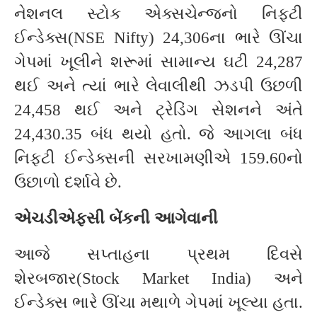
નેશનલ સ્ટોક એક્સચેન્જનો નિફ્ટી
ઈન્ડેક્સ(NSE Nifty) 24,306ના ભારે ઊંચા
ગેપમાં ખૂલીને શરૂમાં સામાન્ય ઘટી 24,287
થઈ અને ત્યાં ભારે લેવાલીથી ઝડપી ઉછળી
24,458 થઈ અને ટ્રેડિંગ સેશનને અંતે
24,430.35 બંધ થયો હતો. જે આગલા બંધ
નિફ્ટી ઈન્ડેક્સની સરખામણીએ 159.60નો
ઉછાળો દર્શાવે છે.
એચડીએફસી બેંકની આગેવાની
આજે સપ્તાહના પ્રથમ દિવસે
શેરબજાર(Stock Market India) અને
ઈન્ડેક્સ ભારે ઊંચા મથાળે ગેપમાં ખૂલ્યા હતા.