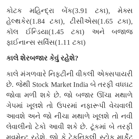
કોટક મહિન્દ્રા બેંક(3.91 ટકા), મેક્સ
હેલ્થકેર(1.84 ટકા), ટીસીએસ(1.65 ટકા),
કૉલ ઈન્ડિયા(1.45 ટકા) અને બજાજ
ફાઈનાન્સ સર્વિસ(1.11 ટકા)
કાલે શેરબજાર કેવું રહેશે?
કાલે મંગળવારે નિફ્ટીની વીકલી એક્સપાયરી
છે. જેથી Stock Market India બે તરફી વધઘટ
જોવા મળી શકે છે. જો બજાર ઊંચા મથાળે
ગેપમાં ખૂલશે તો ઉપરમાં નફારૂપી વેચવાલી
આવશે અને જો નીચા મથાળે ખૂલશે તો નવી
લેવાલીનો ટેકો આવી શકે છે. ટૂંકમાં બે તરફી
મુવમેન્ટ રહેશે. જો કે ટેકનિકલી સ્ટોક માર્કેટ