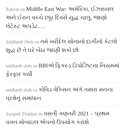
Middle East War: અમેરિકા, ઈઝરાયલ
Rakesh
on
અને ઈરાન વચ્ચે છઠ્ઠા દિવસે યુદ્ધ ચાલુ, જાણો
લેટેસ્ટ અપડેટ….
તમે ખરીદેલ સોનાનો દાગીનો કેટલો
Siddharth Sheh
on
શુદ્ધ છે તે ઘરે બેઠા જાણી શકો છો
RBIએ ફિક્સ્ડ ડિપોઝિટના નિયમમાં
siddharth shah
on
ફેરફાર કર્યો
કોવિડ વેક્સિન અંગે તમારા મનના
siddharth shah
on
પ્રશ્નોનું સમાધાન
વસતી ગણતરી 2021 – પ્રથમ
Swapnil Thakkar
on
વખત મોબાઇલ એપનો ઉપયોગ કરાશે