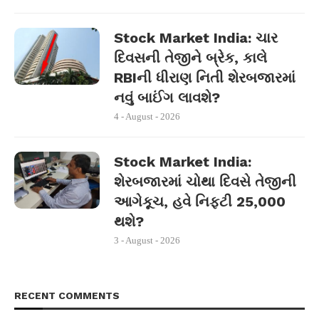
Stock Market India: ચાર
દિવસની તેજીને બ્રેક, કાલે
RBIની ધીરાણ નિતી શેરબજારમાં
નવું બાઈંગ લાવશે?
4 - August - 2026
Stock Market India:
શેરબજારમાં ચોથા દિવસે તેજીની
આગેકૂચ, હવે નિફ્ટી 25,000
થશે?
3 - August - 2026
RECENT COMMENTS