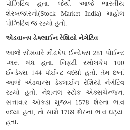
પોઝિટિવ હતા. જેથી આજે ભારતીય
શેરબજારનો(Stock Market India) માહોલ
પોઝિટિવ જ રહ્યો હતો.
એડવાન્સ ડેક્લાઈન રેશિયો નેગેટિવ
આજે સોમવારે મીડકેપ ઈન્ડેક્સ 281 પોઈન્ટ
પ્લસ બંધ હતા. નિફ્ટી સ્મોલકેપ 100
ઈન્ડેક્સ 144 પોઈન્ટ વધ્યો હતો. તેમ છતાં
આજે એડવાન્સ ડેક્લાઈન રેશિયો નેગેટિવ
રહ્યો હતો. નેશનલ સ્ટોક એક્સચેન્જના
સત્તાવાર આંકડા મુજબ 1578 શેરના ભાવ
વધ્યા હતા, તો સામે 1769 શેરના ભાવ ઘટ્યા
હતા.