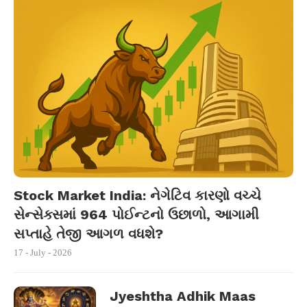
Stock Market India: નેગેટિવ કારણો વચ્ચે
સેન્સેક્સમાં 964 પોઈન્ટનો ઉછાળો, આગામી
સપ્તાહે તેજી આગળ વધશે?
17 - July - 2026
Jyeshtha Adhik Maas