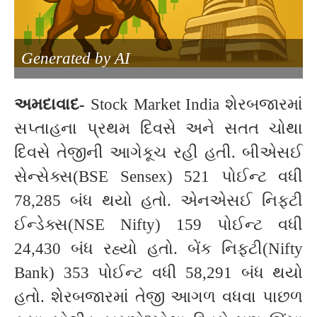
Generated by AI
અમદાવાદ-
Stock Market India શેરબજારમાં
સપ્તાહના પ્રથમ દિવસે અને સતત ચોથા
દિવસે તેજીની આગેકૂચ રહી હતી. બીએસઈ
સેન્સેક્સ(BSE Sensex) 521 પોઈન્ટ વધી
78,285 બંધ થયો હતો. એનએસઈ નિફ્ટી
ઈન્ડેક્સ(NSE Nifty) 159 પોઈન્ટ વધી
24,430 બંધ રહ્યો હતો. બેંક નિફ્ટી(Nifty
Bank) 353 પોઈન્ટ વધી 58,291 બંધ થયો
હતો. શેરબજારમાં તેજી આગળ વધવા પાછળ