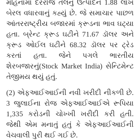
મહિનામાં દરરોજ તેલનું ઉત્પાદન 1.88 લાખ
બેરલ વધારવાનું કહ્યું છે. જે સમાચાર પાછળ
આંતરરાષ્ટ્રીય બજારમાં ક્રૂડના ભાવ ઘટ્યા
હતા. બ્રેન્ટ ક્રૂડ ઘટીને 71.67 ડૉલર અને
ક્રૂડ ઓઈલ ઘટીને 68.32 ડૉલર પર ટ્રેડ
કરતાં હતા. જેને પગલે ભારતીય
શેરબજારનું(Stock Market India) સેન્ટિમેન્ટ
તેજીમય થયું હતું.
(2) એફઆઈઆઈની નવી ખરીદી નીકળી છે.
3 જુલાઈના રોજ એફઆઈઆઈએ રૂપિયા
1,335 કરોડની ચોખ્ખી ખરીદી કરી હતી.
જેથી એમ મનાતું હતું કે એફઆઈઆઈની
વેચવાલી પુરી થઈ ગઈ છે.