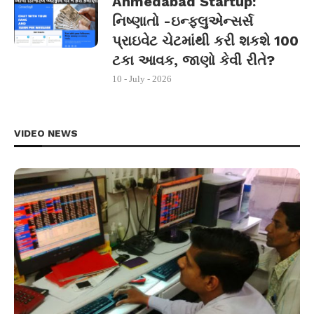
Ahmedabad Startup:
નિષ્ણાતો -ઇન્ફ્લુએન્સર્સ
પ્રાઇવેટ ચેટમાંથી કરી શકશે 100
ટકા આવક, જાણો કેવી રીતે?
10 - July - 2026
VIDEO NEWS