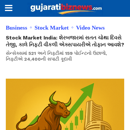
Business
Stock Market
Video News
Stock Market India: શેરબજારમાં સતત ચોથા દિવસે
તેજી, કાલે નિફ્ટી વીકલી એક્સપાયરીએ તોફાન આવશે?
સેન્સેક્સમાં 521 અને નિફ્ટીમાં 159 પોઈન્ટનો ઉછાળો,
નિફ્ટીએ 24,400ની સપાટી કૂદાવી