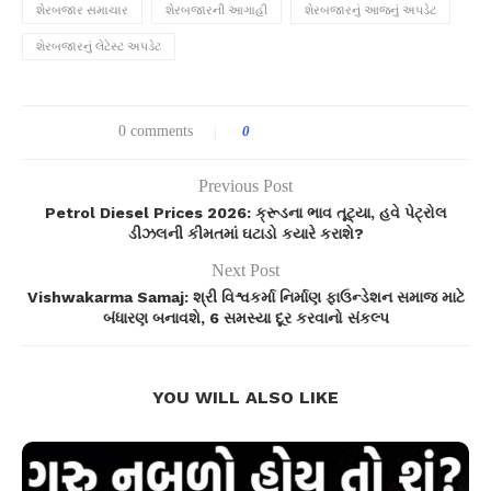
શેરબજાર સમાચાર
શેરબજારની આગાહી
શેરબજારનું આજનું અપડેટ
શેરબજારનું લેટેસ્ટ અપડેટ
0 comments
0
Previous Post
Petrol Diesel Prices 2026: ક્રૂડના ભાવ તૂટ્યા, હવે પેટ્રોલ
ડીઝલની કીમતમાં ઘટાડો કયારે કરાશે?
Next Post
Vishwakarma Samaj: શ્રી વિશ્વકર્મા નિર્માણ ફાઉન્ડેશન સમાજ માટે
બંધારણ બનાવશે, 6 સમસ્યા દૂર કરવાનો સંકલ્પ
YOU WILL ALSO LIKE