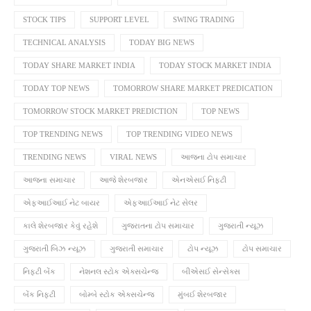
STOCK TIPS
SUPPORT LEVEL
SWING TRADING
TECHNICAL ANALYSIS
TODAY BIG NEWS
TODAY SHARE MARKET INDIA
TODAY STOCK MARKET INDIA
TODAY TOP NEWS
TOMORROW SHARE MARKET PREDICATION
TOMORROW STOCK MARKET PREDICTION
TOP NEWS
TOP TRENDING NEWS
TOP TRENDING VIDEO NEWS
TRENDING NEWS
VIRAL NEWS
આજના ટોપ સમાચાર
આજના સમાચાર
આજે શેરબજાર
એનએસઈ નિફ્ટી
એફઆઈઆઈ નેટ બાયર
એફઆઈઆઈ નેટ સેલર
કાલે શેરબજાર કેવું રહેશે
ગુજરાતના ટોપ સમાચાર
ગુજરાતી ન્યૂઝ
ગુજરાતી બિઝ ન્યૂઝ
ગુજરાતી સમાચાર
ટોપ ન્યૂઝ
ટોપ સમાચાર
નિફ્ટી બેંક
નેશનલ સ્ટોક એક્સચેન્જ
બીએસઈ સેન્સેક્સ
બેંક નિફ્ટી
બોમ્બે સ્ટોક એક્સચેન્જ
મુંબઈ શેરબજાર