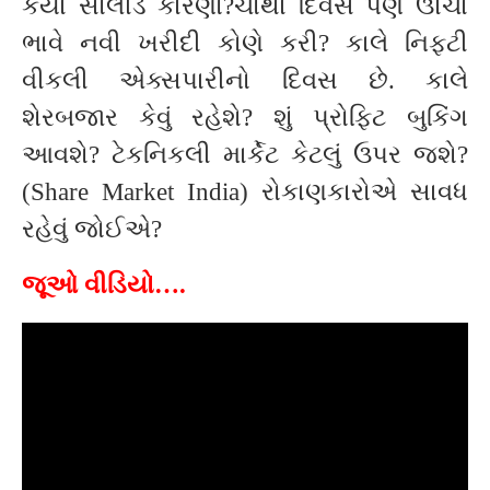
કયા સોલીડ કારણો?ચોથા દિવસે પણ ઊંચા
ભાવે નવી ખરીદી કોણે કરી? કાલે નિફ્ટી
વીકલી એક્સપારીનો દિવસ છે. કાલે
શેરબજાર કેવું રહેશે? શું પ્રોફિટ બુકિંગ
આવશે? ટેકનિકલી માર્કેટ કેટલું ઉપર જશે?
(Share Market India) રોકાણકારોએ સાવધ
રહેવું જોઈએ?
જૂઓ વીડિયો….