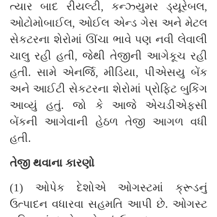
ત્યાર બાદ રીયલ્ટી, કન્ઝ્યુમર ડ્યૂરેબલ,
ઓટોમોબાઈલ, ઓઈલ એન્ડ ગેસ અને મેટલ
સેકટરના શેરોમાં ઊંચા ભાવે પણ નવી લેવાલી
ચાલુ રહી હતી, જેથી તેજીની આગેકૂચ રહી
હતી. સામે એનર્જિ, મીડિયા, પીએસયુ બેંક
અને આઈટી સેકટરના શેરોમાં પ્રોફિટ બુકિંગ
આવ્યું હતું. જો કે આજે એચડીએફસી
બેંકની આગેવાની હેઠળ તેજી આગળ વધી
હતી.
તેજી થવાના કારણો
(1) ઓપેક દેશોએ ઓગસ્ટમાં ક્રૂડનું
ઉત્પાદન વધારવા સહમતિ આપી છે. ઓગસ્ટ