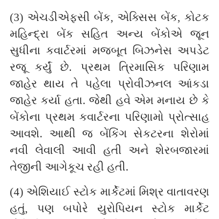
(3) એચડીએફસી બેંક, એક્સિસ બેંક, કોટક
મહિન્દ્રા બેંક સહિત અન્ય બેંકોએ જૂન
સુધીના કવાર્ટરમાં મજબૂત બિઝનેસ અપડેટ
રજૂ કર્યું છે. પ્રથમ ત્રિમાસિક પરિણામ
જાહેર થાય તે પહેલા પ્રોવીઝનલ આંકડા
જાહેર કર્યા હતા. જેથી હવે એમ મનાય છે કે
બેંકોના પ્રથમ કવાર્ટરના પરિણામો પ્રોત્સાહ
આવશે. આથી જ બેંકિંગ સેકટરના શેરોમાં
નવી લેવાલી આવી હતી અને શેરબજારમાં
તેજીની આગેકૂચ રહી હતી.
(4) એશિયાઈ સ્ટોક માર્કેટમાં મિશ્ર વાતાવરણ
હતું, પણ બપોરે યુરોપિયન સ્ટોક માર્કેટ