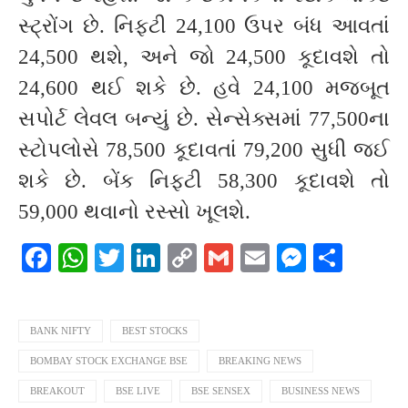
સ્ટ્રોંગ છે. નિફ્ટી 24,100 ઉપર બંધ આવતાં
24,500 થશે, અને જો 24,500 કૂદાવશે તો
24,600 થઈ શકે છે. હવે 24,100 મજબૂત
સપોર્ટ લેવલ બન્યું છે. સેન્સેક્સમાં 77,500ના
સ્ટોપલોસે 78,500 કૂદાવતાં 79,200 સુધી જઈ
શકે છે. બેંક નિફ્ટી 58,300 કૂદાવશે તો
59,000 થવાનો રસ્સો ખૂલશે.
Facebook
WhatsApp
Twitter
LinkedIn
Copy
Gmail
Email
Messeng
Shar
Link
BANK NIFTY
BEST STOCKS
BOMBAY STOCK EXCHANGE BSE
BREAKING NEWS
BREAKOUT
BSE LIVE
BSE SENSEX
BUSINESS NEWS