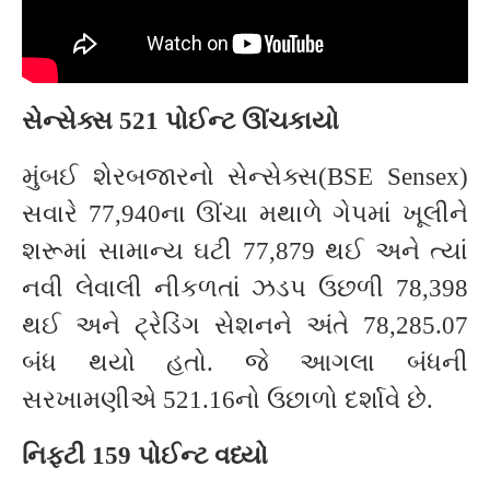
સેન્સેક્સ 521 પોઈન્ટ ઊંચકાયો
મુંબઈ શેરબજારનો સેન્સેક્સ(BSE Sensex)
સવારે 77,940ના ઊંચા મથાળે ગેપમાં ખૂલીને
શરૂમાં સામાન્ય ઘટી 77,879 થઈ અને ત્યાં
નવી લેવાલી નીકળતાં ઝડપ ઉછળી 78,398
થઈ અને ટ્રેડિંગ સેશનને અંતે 78,285.07
બંધ થયો હતો. જે આગલા બંધની
સરખામણીએ 521.16નો ઉછાળો દર્શાવે છે.
નિફ્ટી 159 પોઈન્ટ વધ્યો