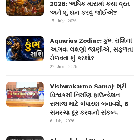
2026: અધિક માસમાં કયા વ્રત
અને શું દાન કરવું જોઈએ?
15 - July - 2026
Aquarius Zodiac: કુંભ રાશિના
આગવા લક્ષણો જાણીએ, સફળતા
મેળવવા શું કરશો?
27 - June - 2026
Vishwakarma Samaj: શ્રી
વિશ્વકર્મા નિર્માણ ફાઉન્ડેશન
સમાજ માટે બંધારણ બનાવશે, 6
સમસ્યા દૂર કરવાનો સંકલ્પ
6 - July - 2026