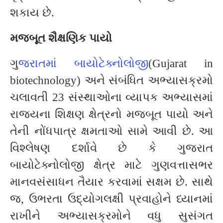
શકાય છે.
મજબૂત શૈક્ષણિક પાયો
ગુ
જરાતમાં બાયોટેક્નોલોજી
(Gujarat in
biotechnology) અને સંબંધિત અભ્યાસક્રમો
ચલાવતી 23 સંસ્થાઓના વ્યાપક અભ્યાસમાં
રાજ્યના શિક્ષણ ક્ષેત્રનો મજબૂત પાયો અને
તેની નોંધપાત્ર ક્ષમતાઓ સામે આવી છે. આ
વિશ્લેષણ દર્શાવે છે કે ગુજરાત
બાયોટેક્નોલોજી ક્ષેત્ર માટે ગુણવત્તાસભર
માનવસંસાધન તૈયાર કરવામાં સક્ષમ છે. સાથે
જ, ઉભરતા ઉદ્યોગલક્ષી પ્રવાહોને ધ્યાનમાં
રાખીને અભ્યાસક્રમોને વધુ સુસંગત