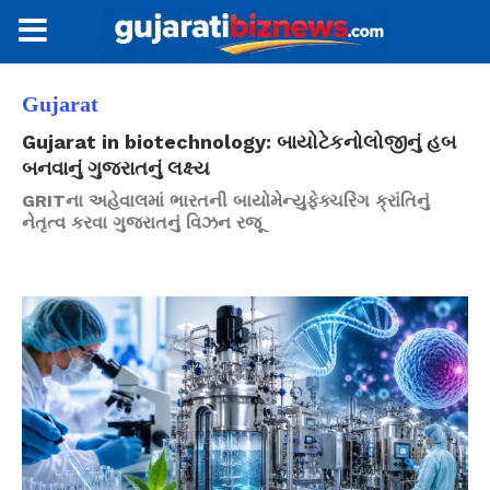
Gujarat
Gujarat in biotechnology: બાયોટેકનોલોજીનું હબ
બનવાનું ગુજરાતનું લક્ષ્ય
GRITના અહેવાલમાં ભારતની બાયોમેન્યુફેક્ચરિંગ ક્રાંતિનું
નેતૃત્વ કરવા ગુજરાતનું વિઝન રજૂ