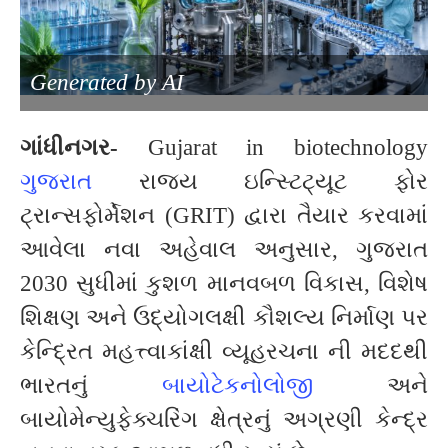
Generated by AI
ગાંધીનગર-
Gujarat in biotechnology
ગુજરાત
રાજ્ય ઇન્સ્ટિટ્યૂટ ફોર
ટ્રાન્સફોર્મેશન (GRIT) દ્વારા તૈયાર કરવામાં
આવેલા નવા અહેવાલ અનુસાર, ગુજરાત
2030 સુધીમાં કુશળ માનવબળ વિકાસ, વિશેષ
શિક્ષણ અને ઉદ્યોગલક્ષી કૌશલ્ય નિર્માણ પર
કેન્દ્રિત મહત્ત્વાકાંક્ષી વ્યૂહરચના ની મદદથી
ભારતનું
બાયોટેકનોલોજી
અને
બાયોમેન્યુફેક્ચરિંગ ક્ષેત્રનું અગ્રણી કેન્દ્ર