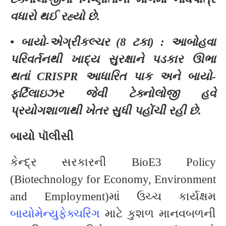
વધારો થઈ રહ્યો છે.
• બાયો-એગ્રીકલ્ચર (8 ટકા) : આબોહવા
પરિવર્તનથી ખાદ્ય સુરક્ષાને પડકાર ઊભા
થતાં CRISPR આધારિત પાક અને બાયો-
ફર્ટિલાઇઝર જેવી ટેક્નોલોજી હવે
પ્રયોગશાળાથી ખેતર સુધી પહોંચી રહી છે.
બાયો પૉલીસી
કેન્દ્ર સરકારની BioE3 Policy
(Biotechnology for Economy, Environment
and Employment)માં ઉચ્ચ કાર્યક્ષમ
બાયોમેન્યુફેક્ચરિંગ
માટે કુશળ માનવબળની