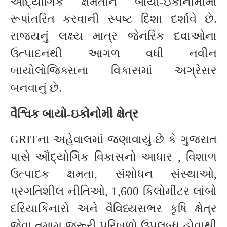
ઔદ્યોગિક ક્ષમતાને બાયો-ઇકોનોમીમાં
રૂપાંતરિત કરવાની સ્પષ્ટ દિશા દર્શાવે છે.
રાજ્યનું લક્ષ્ય માત્ર જેનરિક દવાઓના
ઉત્પાદનથી આગળ વધી નવીન
બાયોલોજિક્સના વિકાસમાં અગ્રેસર
બનવાનું છે.
વૈશ્વિક બાયો-ઇકોનોમી ક્ષેત્ર
GRITના અહેવાલમાં જણાવાયું છે કે ગુજરાત
પાસે ઔદ્યોગિક વિકાસનો આધાર , વિશાળ
ઉત્પાદક ક્ષમતા, સંશોધન સંસ્થાઓ,
પ્રગતિશીલ નીતિઓ, 1,600 કિલોમીટર લાંબો
દરિયાકિનારો અને વૈવિધ્યસભર કૃષિ ક્ષેત્ર
જેવા તમામ જરૂરી પરિબળો ઉપલબ્ધ હોવાથી