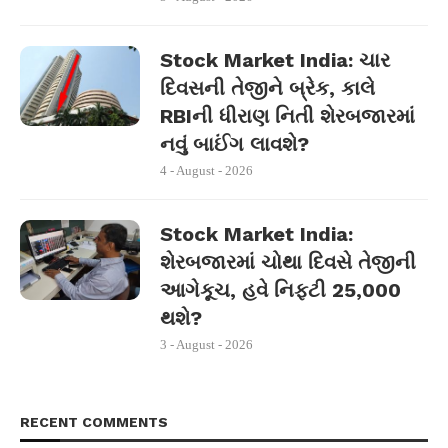
Stock Market India: ચાર
દિવસની તેજીને બ્રેક, કાલે
RBIની ધીરાણ નિતી શેરબજારમાં
નવું બાઈંગ લાવશે?
4 - August - 2026
Stock Market India:
શેરબજારમાં ચોથા દિવસે તેજીની
આગેકૂચ, હવે નિફ્ટી 25,000
થશે?
3 - August - 2026
RECENT COMMENTS