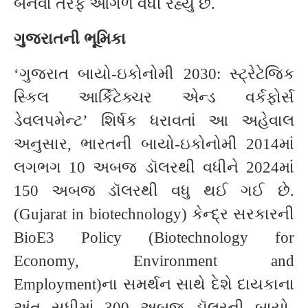
બનવા તરફ આગળ વધી રહ્યું છે.
ગુજરાતની ભૂમિકા
‘ગુજરાત બાયો-ઇકોનોમી 2030: સ્ટ્રેટેજિક
સ્કિલ આર્કિટેક્ચર એન્ડ વર્કફોર્સ
ડેવલપમેન્ટ’ શિર્ષક ધરાવતાં આ અહેવાલ
અનુસાર, ભારતની બાયો-ઇકોનોમી 2014માં
લગભગ 10 અબજ ડૉલરથી વધીને 2024માં
150 અબજ ડૉલરથી વધુ થઈ ગઈ છે.
(Gujarat in biotechnology) કેન્દ્ર સરકારની
BioE3 Policy (Biotechnology for
Economy, Environment and
Employment)ના સમર્થન સાથે દેશે દાયકાના
અંત સુધીમાં 300 અબજ ડૉલરની બાયો-