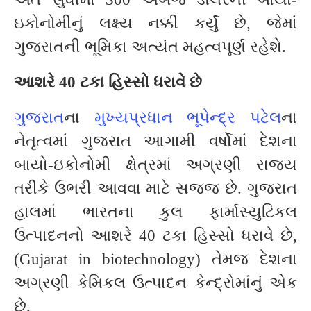
ઇકોનોમીનું લક્ષ્ય નક્કી કર્યું છે, જેમાં
ગુજરાતની ભૂમિકા અત્યંત મહત્વપૂર્ણ રહેશે.
આશરે 40 ટકા હિસ્સો ધરાવે છે
ગુજરાત
ના
મુખ્યપ્રધાન ભૂપેન્દ્ર પટેલ
ના
નેતૃત્વમાં ગુજરાત આગામી વર્ષોમાં દેશના
બાયો-ઇકોનોમી ક્ષેત્રમાં અગ્રણી રાજ્ય
તરીકે ઉભરી આવવા માટે સજ્જ છે. ગુજરાત
હાલમાં ભારતના કુલ ફાર્માસ્યુટિકલ
ઉત્પાદનનો આશરે 40 ટકા હિસ્સો ધરાવે છે,
(Gujarat in biotechnology) તેમજ દેશના
અગ્રણી કેમિકલ ઉત્પાદન કેન્દ્રોમાંનું એક
છે.