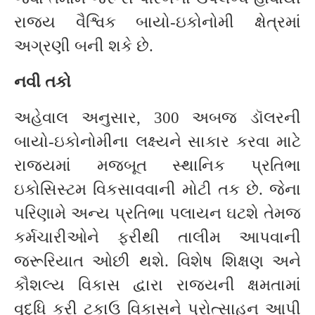
રાજ્ય વૈશ્વિક બાયો-ઇકોનોમી ક્ષેત્રમાં
અગ્રણી બની શકે છે.
નવી તકો
અહેવાલ અનુસાર, 300 અબજ ડૉલરની
બાયો-ઇકોનોમીના લક્ષ્યને સાકાર કરવા માટે
રાજ્યમાં મજબૂત સ્થાનિક પ્રતિભા
ઇકોસિસ્ટમ વિકસાવવાની મોટી તક છે. જેના
પરિણામે અન્ય પ્રતિભા પલાયન ઘટશે તેમજ
કર્મચારીઓને ફરીથી તાલીમ આપવાની
જરૂરિયાત ઓછી થશે. વિશેષ શિક્ષણ અને
કૌશલ્ય વિકાસ દ્વારા રાજ્યની ક્ષમતામાં
વૃદ્ધિ કરી ટકાઉ વિકાસને પ્રોત્સાહન આપી