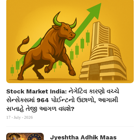
Stock Market India: નેગેટિવ કારણો વચ્ચે
સેન્સેક્સમાં 964 પોઈન્ટનો ઉછાળો, આગામી
સપ્તાહે તેજી આગળ વધશે?
17 - July - 2026
Jyeshtha Adhik Maas