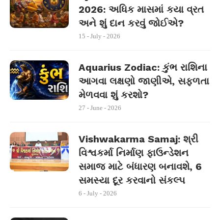
2026: અધિક માસમાં કયા વ્રત
અને શું દાન કરવું જોઈએ?
15 - July - 2026
Aquarius Zodiac: કુંભ રાશિના
આગવા લક્ષણો જાણીએ, સફળતા
મેળવવા શું કરશો?
27 - June - 2026
Vishwakarma Samaj: શ્રી
વિશ્વકર્મા નિર્માણ ફાઉન્ડેશન
સમાજ માટે બંધારણ બનાવશે, 6
સમસ્યા દૂર કરવાનો સંકલ્પ
6 - July - 2026