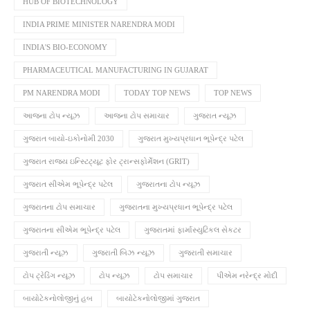
HUB OF BIOTECHNOLOGY
INDIA PRIME MINISTER NARENDRA MODI
INDIA'S BIO-ECONOMY
PHARMACEUTICAL MANUFACTURING IN GUJARAT
PM NARENDRA MODI
TODAY TOP NEWS
TOP NEWS
આજના ટોપ ન્યૂઝ
આજના ટોપ સમાચાર
ગુજરાત ન્યૂઝ
ગુજરાત બાયો-ઇકોનોમી 2030
ગુજરાત મુખ્યપ્રધાન ભૂપેન્દ્ર પટેલ
ગુજરાત રાજ્ય ઇન્સ્ટિટ્યૂટ ફોર ટ્રાન્સફોર્મેશન (GRIT)
ગુજરાત સીએમ ભૂપેન્દ્ર પટેલ
ગુજરાતના ટોપ ન્યૂઝ
ગુજરાતના ટોપ સમાચાર
ગુજરાતના મુખ્યપ્રધાન ભૂપેન્દ્ર પટેલ
ગુજરાતના સીએમ ભૂપેન્દ્ર પટેલ
ગુજરાતમાં ફાર્માસ્યુટિકલ સેકટર
ગુજરાતી ન્યૂઝ
ગુજરાતી બિઝ ન્યૂઝ
ગુજરાતી સમાચાર
ટોપ ટ્રેડિંગ ન્યૂઝ
ટોપ ન્યૂઝ
ટોપ સમાચાર
પીએમ નરેન્દ્ર મોદી
બાયોટેકનોલોજીનું હબ
બાયોટેકનોલોજીમાં ગુજરાત