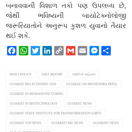
બનાવવાની વિશાળ તકો પણ ઉપલબ્ધ છે,
જેથી ભવિષ્યની બાયોટેક્નોલોજી
જરૂરિયાતોને અનુરૂપ કુશળ યુવાનો તૈયાર
થઈ શકે.
Facebook
WhatsApp
Twitter
LinkedIn
Copy
Gmail
Email
Messeng
Shar
Link
BIOE3 POLICY
GRIT REPORT
GRITનો અહેવાલ
GUJARAT BIO-ECONOMY 2030
GUJARAT CM BHUPENDRA PATEL
GUJARAT IN BIOMANUFACTURING
GUJARAT IN BIOTECHNOLOGY
GUJARAT NEWS
GUJARAT STATE INSTITUTE FOR TRANSFORMATION (GRIT)
GUJARAT TOP NEWS
GUJARATI BIZ NEWS
GUJARATI NEWS