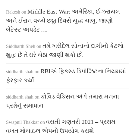
Middle East War: અમેરિકા, ઈઝરાયલ
Rakesh
on
અને ઈરાન વચ્ચે છઠ્ઠા દિવસે યુદ્ધ ચાલુ, જાણો
લેટેસ્ટ અપડેટ….
તમે ખરીદેલ સોનાનો દાગીનો કેટલો
Siddharth Sheh
on
શુદ્ધ છે તે ઘરે બેઠા જાણી શકો છો
RBIએ ફિક્સ્ડ ડિપોઝિટના નિયમમાં
siddharth shah
on
ફેરફાર કર્યો
કોવિડ વેક્સિન અંગે તમારા મનના
siddharth shah
on
પ્રશ્નોનું સમાધાન
વસતી ગણતરી 2021 – પ્રથમ
Swapnil Thakkar
on
વખત મોબાઇલ એપનો ઉપયોગ કરાશે