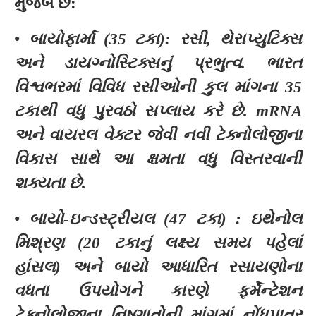
મુજબ છે:
• બાયોફાર્મા (35 ટકા): રસી, થેરાપ્યુટિક્સ
અને ડાયગ્નોસ્ટિક્સનું પ્રભુત્વ. ભારત
વિશ્વભરમાં વિવિધ રસીઓની કુલ માંગના 35
ટકાથી વધુ પુરવઠો સપ્લાય કરે છે. mRNA
અને વાયરલ વેક્ટર જેવી નવી ટેક્નોલોજીના
વિકાસ સાથે આ ક્ષમતા વધુ વિસ્તરવાની
શક્યતા છે.
• બાયો-ઇન્ડસ્ટ્રીયલ (47 ટકા) : ઇથેનોલ
મિશ્રણ (20 ટકાનું લક્ષ્ય સમય પહેલાં
હાંસલ) અને બાયો આધારિત રસાયણોના
વધતા ઉપયોગને કારણે ફર્મેન્ટેશન
ટેક્નોલોજીના નિષ્ણાતોની માંગમાં નોંધપાત્ર