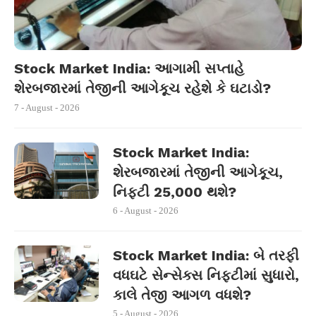
Stock Market India: આગામી સપ્તાહે
શેરબજારમાં તેજીની આગેકૂચ રહેશે કે ઘટાડો?
7 - August - 2026
Stock Market India:
શેરબજારમાં તેજીની આગેકૂચ,
નિફ્ટી 25,000 થશે?
6 - August - 2026
Stock Market India: બે તરફી
વધઘટે સેન્સેક્સ નિફ્ટીમાં સુધારો,
કાલે તેજી આગળ વધશે?
5 - August - 2026