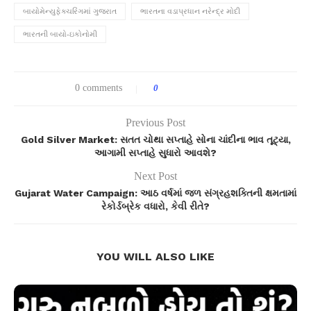
બાયોમેન્યુફેક્ચરિંગમાં ગુજરાત
ભારતના વડાપ્રધાન નરેન્દ્ર મોદી
ભારતની બાયો-ઇકોનોમી
0 comments
0
Previous Post
Gold Silver Market: સતત ચોથા સપ્તાહે સોના ચાંદીના ભાવ તૂટ્યા,
આગામી સપ્તાહે સુધારો આવશે?
Next Post
Gujarat Water Campaign: આઠ વર્ષમાં જળ સંગ્રહશક્તિની ક્ષમતામાં
રેકોર્ડબ્રેક વધારો, કેવી રીતે?
YOU WILL ALSO LIKE