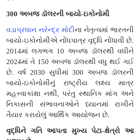
300 અબજ ડૉલરની બાયો-ઇકોનોમી
વડાપ્રધાન નરેન્દ્ર મોદી
ના નેતૃત્વમાં ભારતની
બાયો-ઇકોનોમીએ નોંધપાત્ર વૃદ્ધિ નોંધાવી છે.
2014માં લગભગ 10 અબજ ડૉલરથી વધીને
2024માં તે 150 અબજ ડૉલરથી વધુ થઈ ગઈ
છે. વર્ષ 2030 સુધીમાં 300 અબજ ડૉલરની
બાયો-ઇકોનોમીનું રાષ્ટ્રીય લક્ષ્ય માત્ર
મહત્ત્વાકાંક્ષા નથી, પરંતુ સ્થાનિક માંગ અને
નિકાસની સંભાવનાઓને ધ્યાનમાં રાખીને
તૈયાર કરાયેલું આર્થિક આયોજન છે.
વૃદ્ધિને ગતિ આપતા મુખ્ય પેટા-ક્ષેત્રો આ