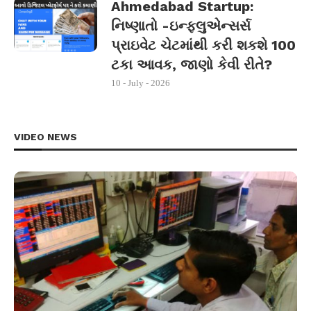
Ahmedabad Startup:
નિષ્ણાતો -ઇન્ફ્લુએન્સર્સ
પ્રાઇવેટ ચેટમાંથી કરી શકશે 100
ટકા આવક, જાણો કેવી રીતે?
10 - July - 2026
VIDEO NEWS