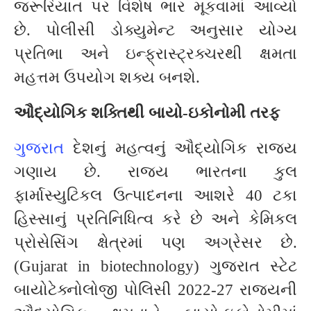
જરૂરિયાત પર વિશેષ ભાર મૂકવામાં આવ્યો
છે. પોલીસી ડોક્યુમેન્ટ અનુસાર યોગ્ય
પ્રતિભા અને ઇન્ફ્રાસ્ટ્રક્ચરથી ક્ષમતા
મહત્તમ ઉપયોગ શક્ય બનશે.
ઔદ્યોગિક શક્તિથી બાયો-ઇકોનોમી તરફ
ગુજરાત
દેશનું મહત્વનું ઔદ્યોગિક રાજ્ય
ગણાય છે. રાજ્ય ભારતના કુલ
ફાર્માસ્યુટિકલ ઉત્પાદનના આશરે 40 ટકા
હિસ્સાનું પ્રતિનિધિત્વ કરે છે અને કેમિકલ
પ્રોસેસિંગ ક્ષેત્રમાં પણ અગ્રેસર છે.
(Gujarat in biotechnology) ગુજરાત સ્ટેટ
બાયોટેક્નોલોજી પોલિસી 2022-27 રાજ્યની